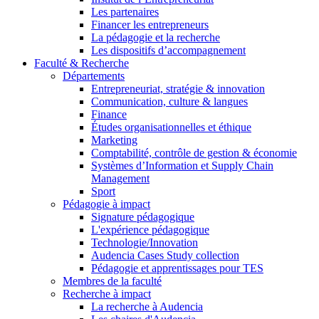
Les partenaires
Financer les entrepreneurs
La pédagogie et la recherche
Les dispositifs d’accompagnement
Faculté & Recherche
Départements
Entrepreneuriat, stratégie & innovation
Communication, culture & langues
Finance
Études organisationnelles et éthique
Marketing
Comptabilité, contrôle de gestion & économie
Systèmes d’Information et Supply Chain
Management
Sport
Pédagogie à impact
Signature pédagogique
L'expérience pédagogique
Technologie/Innovation
Audencia Cases Study collection
Pédagogie et apprentissages pour TES
Membres de la faculté
Recherche à impact
La recherche à Audencia