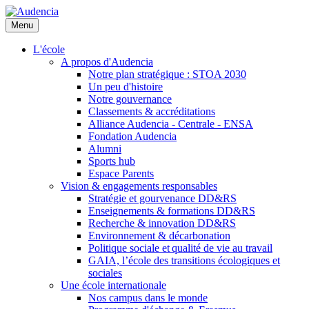
Aller
au
Menu
contenu
principal
L'école
A propos d'Audencia
Notre plan stratégique : STOA 2030
Un peu d'histoire
Notre gouvernance
Classements & accréditations
Alliance Audencia - Centrale - ENSA
Fondation Audencia
Alumni
Sports hub
Espace Parents
Vision & engagements responsables
Stratégie et gourvenance DD&RS
Enseignements & formations DD&RS
Recherche & innovation DD&RS
Environnement & décarbonation
Politique sociale et qualité de vie au travail
GAIA, l’école des transitions écologiques et
sociales
Une école internationale
Nos campus dans le monde