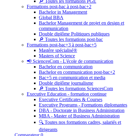
🔎 Toutes les formations PGE
Formations post-bac à post-bac+2
Bachelor in Management
Global BBA
Bachelor Management de projet en design et
communication
Double diplôme Politiques publiques
🔎 Toutes les formations post-bac
Formations post-bac+3 à post-bac+5
Mastère spécialisé®
Masters of Science
📢 SciencesCom - L'école de communication
Bachelor en communication
Bachelor en communication post-bac+2
Bac+5 en communication et media
Double diplôme journalisme
🔎 Toutes les formations SciencesCom
Executive Education - formation continue
Executive Certificates & Courses
Executive Programs - Formations diplomantes
DBA - Doctorate in Business Administration
MBA - Master of Business Administration
🔍 Toutes nos formations cadres, salariés et
dirigeants
Comparateur
0