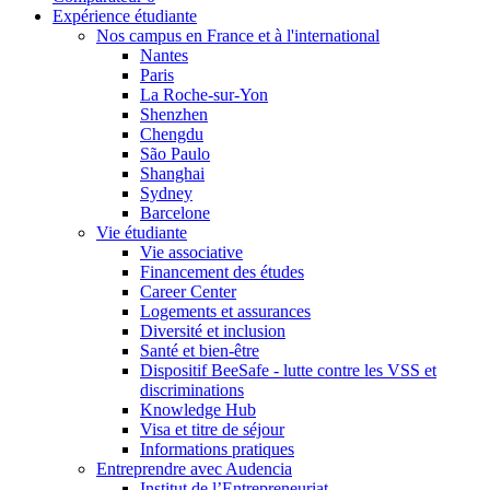
Expérience étudiante
Nos campus en France et à l'international
Nantes
Paris
La Roche-sur-Yon
Shenzhen
Chengdu
São Paulo
Shanghai
Sydney
Barcelone
Vie étudiante
Vie associative
Financement des études
Career Center
Logements et assurances
Diversité et inclusion
Santé et bien-être
Dispositif BeeSafe - lutte contre les VSS et
discriminations
Knowledge Hub
Visa et titre de séjour
Informations pratiques
Entreprendre avec Audencia
Institut de l’Entrepreneuriat