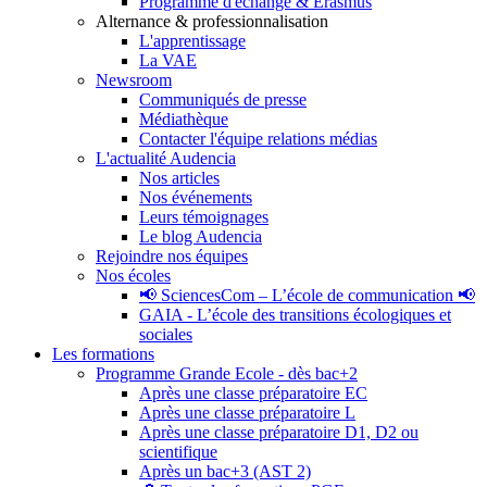
Programme d'échange & Erasmus
Alternance & professionnalisation
L'apprentissage
La VAE
Newsroom
Communiqués de presse
Médiathèque
Contacter l'équipe relations médias
L'actualité Audencia
Nos articles
Nos événements
Leurs témoignages
Le blog Audencia
Rejoindre nos équipes
Nos écoles
📢 SciencesCom – L’école de communication 📢
GAIA - L’école des transitions écologiques et
sociales
Les formations
Programme Grande Ecole - dès bac+2
Après une classe préparatoire EC
Après une classe préparatoire L
Après une classe préparatoire D1, D2 ou
scientifique
Après un bac+3 (AST 2)