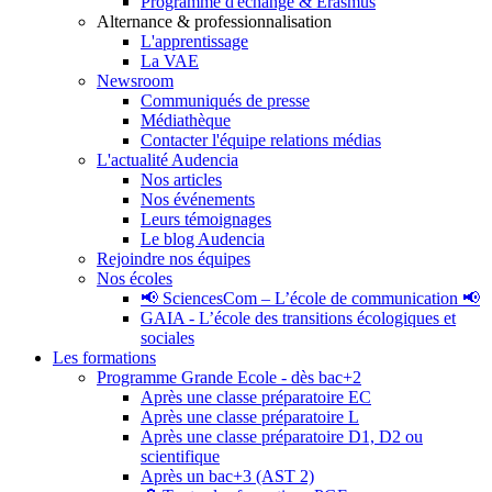
Programme d'échange & Erasmus
Alternance & professionnalisation
L'apprentissage
La VAE
Newsroom
Communiqués de presse
Médiathèque
Contacter l'équipe relations médias
L'actualité Audencia
Nos articles
Nos événements
Leurs témoignages
Le blog Audencia
Rejoindre nos équipes
Nos écoles
📢 SciencesCom – L’école de communication 📢
GAIA - L’école des transitions écologiques et
sociales
Les formations
Programme Grande Ecole - dès bac+2
Après une classe préparatoire EC
Après une classe préparatoire L
Après une classe préparatoire D1, D2 ou
scientifique
Après un bac+3 (AST 2)