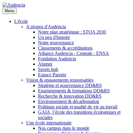
Aller
au
Menu
contenu
principal
L'école
A propos d'Audencia
Notre plan stratégique : STOA 2030
Un peu d'histoire
Notre gouvernance
Classements & accréditations
Alliance Audencia - Centrale - ENSA
Fondation Audencia
Alumni
Sports hub
Espace Parents
Vision & engagements responsables
Stratégie et gourvenance DD&RS
Enseignements & formations DD&RS
Recherche & innovation DD&RS
Environnement & décarbonation
Politique sociale et qualité de vie au travail
GAIA, l’école des transitions écologiques et
sociales
Une école internationale
Nos campus dans le monde