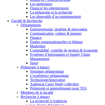
Les partenaires
Financer les entrepreneurs
La pédagogie et la recherche
Les dispositifs d’accompagnement
Faculté & Recherche
Départements
Entrepreneuriat, stratégie & innovation
Communication, culture & langues
Finance
Études organisationnelles et éthique
Marketing
Comptabilité, contrôle de gestion & économie
Systèmes d’Information et Supply Chain
Management
Sport
Pédagogie à impact
Signature pédagogique
L'expérience pédagogique
Technologie/Innovation
Audencia Cases Study collection
Pédagogie et apprentissages pour TES
Membres de la faculté
Recherche à impact
La recherche à Audencia