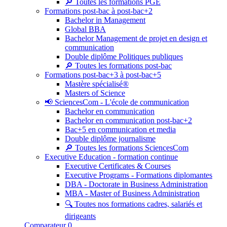
🔎 Toutes les formations PGE
Formations post-bac à post-bac+2
Bachelor in Management
Global BBA
Bachelor Management de projet en design et
communication
Double diplôme Politiques publiques
🔎 Toutes les formations post-bac
Formations post-bac+3 à post-bac+5
Mastère spécialisé®
Masters of Science
📢 SciencesCom - L'école de communication
Bachelor en communication
Bachelor en communication post-bac+2
Bac+5 en communication et media
Double diplôme journalisme
🔎 Toutes les formations SciencesCom
Executive Education - formation continue
Executive Certificates & Courses
Executive Programs - Formations diplomantes
DBA - Doctorate in Business Administration
MBA - Master of Business Administration
🔍 Toutes nos formations cadres, salariés et
dirigeants
Comparateur
0