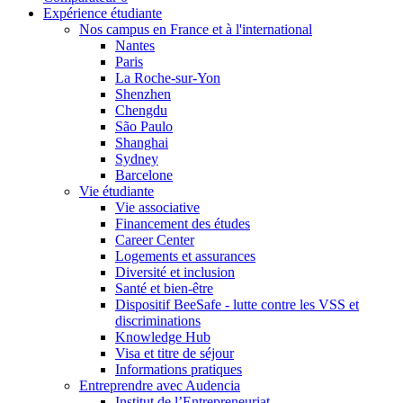
Expérience étudiante
Nos campus en France et à l'international
Nantes
Paris
La Roche-sur-Yon
Shenzhen
Chengdu
São Paulo
Shanghai
Sydney
Barcelone
Vie étudiante
Vie associative
Financement des études
Career Center
Logements et assurances
Diversité et inclusion
Santé et bien-être
Dispositif BeeSafe - lutte contre les VSS et
discriminations
Knowledge Hub
Visa et titre de séjour
Informations pratiques
Entreprendre avec Audencia
Institut de l’Entrepreneuriat