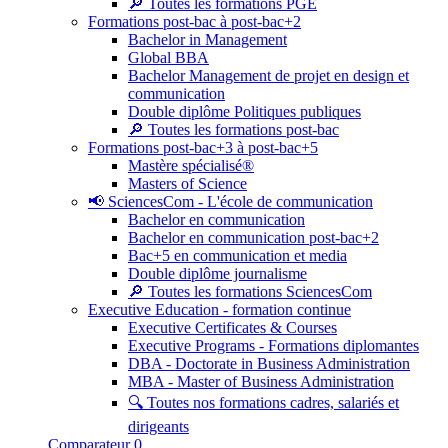
🔎 Toutes les formations PGE
Formations post-bac à post-bac+2
Bachelor in Management
Global BBA
Bachelor Management de projet en design et
communication
Double diplôme Politiques publiques
🔎 Toutes les formations post-bac
Formations post-bac+3 à post-bac+5
Mastère spécialisé®
Masters of Science
📢 SciencesCom - L'école de communication
Bachelor en communication
Bachelor en communication post-bac+2
Bac+5 en communication et media
Double diplôme journalisme
🔎 Toutes les formations SciencesCom
Executive Education - formation continue
Executive Certificates & Courses
Executive Programs - Formations diplomantes
DBA - Doctorate in Business Administration
MBA - Master of Business Administration
🔍 Toutes nos formations cadres, salariés et
dirigeants
Comparateur
0