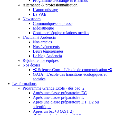
Programme d'échange & Erasmus
Alternance & professionnalisation
L'apprentissage
La VAE
Newsroom
Communiqués de presse
Médiathèque
Contacter l'équipe relations médias
L'actualité Audencia
Nos articles
Nos événements
Leurs témoignages
Le blog Audencia
Rejoindre nos équipes
Nos écoles
📢 SciencesCom – L’école de communication 📢
GAIA - L’école des transitions écologiques et
sociales
Les formations
Programme Grande Ecole - dès bac+2
Après une classe préparatoire EC
Après une classe préparatoire L
Après une classe préparatoire D1, D2 ou
scientifique
Après un bac+3 (AST 2)