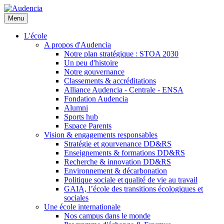
Aller
au
Menu
contenu
principal
L'école
A propos d'Audencia
Notre plan stratégique : STOA 2030
Un peu d'histoire
Notre gouvernance
Classements & accréditations
Alliance Audencia - Centrale - ENSA
Fondation Audencia
Alumni
Sports hub
Espace Parents
Vision & engagements responsables
Stratégie et gourvenance DD&RS
Enseignements & formations DD&RS
Recherche & innovation DD&RS
Environnement & décarbonation
Politique sociale et qualité de vie au travail
GAIA, l’école des transitions écologiques et
sociales
Une école internationale
Nos campus dans le monde