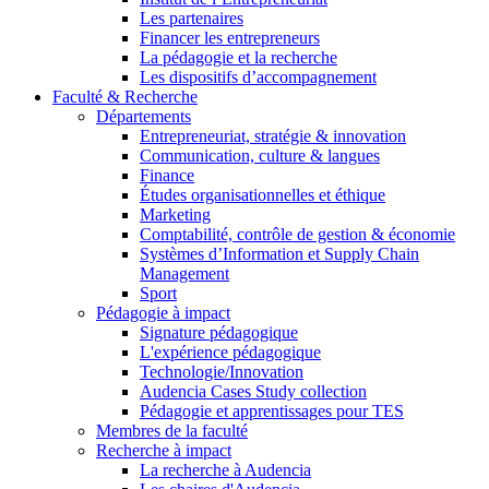
Les partenaires
Financer les entrepreneurs
La pédagogie et la recherche
Les dispositifs d’accompagnement
Faculté & Recherche
Départements
Entrepreneuriat, stratégie & innovation
Communication, culture & langues
Finance
Études organisationnelles et éthique
Marketing
Comptabilité, contrôle de gestion & économie
Systèmes d’Information et Supply Chain
Management
Sport
Pédagogie à impact
Signature pédagogique
L'expérience pédagogique
Technologie/Innovation
Audencia Cases Study collection
Pédagogie et apprentissages pour TES
Membres de la faculté
Recherche à impact
La recherche à Audencia