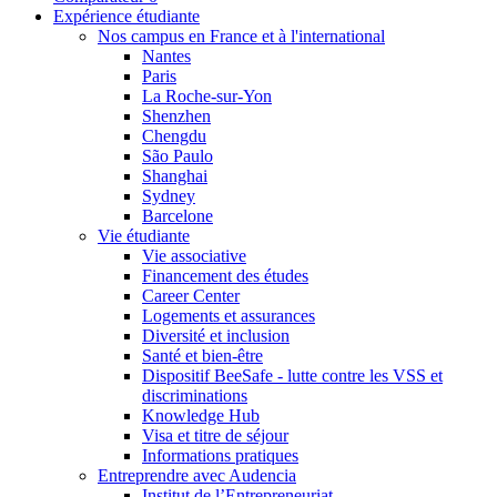
Expérience étudiante
Nos campus en France et à l'international
Nantes
Paris
La Roche-sur-Yon
Shenzhen
Chengdu
São Paulo
Shanghai
Sydney
Barcelone
Vie étudiante
Vie associative
Financement des études
Career Center
Logements et assurances
Diversité et inclusion
Santé et bien-être
Dispositif BeeSafe - lutte contre les VSS et
discriminations
Knowledge Hub
Visa et titre de séjour
Informations pratiques
Entreprendre avec Audencia
Institut de l’Entrepreneuriat