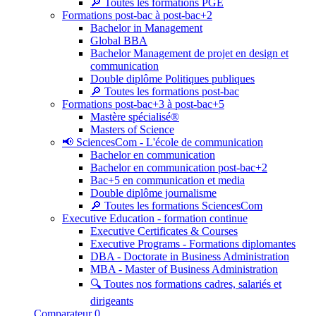
🔎 Toutes les formations PGE
Formations post-bac à post-bac+2
Bachelor in Management
Global BBA
Bachelor Management de projet en design et
communication
Double diplôme Politiques publiques
🔎 Toutes les formations post-bac
Formations post-bac+3 à post-bac+5
Mastère spécialisé®
Masters of Science
📢 SciencesCom - L'école de communication
Bachelor en communication
Bachelor en communication post-bac+2
Bac+5 en communication et media
Double diplôme journalisme
🔎 Toutes les formations SciencesCom
Executive Education - formation continue
Executive Certificates & Courses
Executive Programs - Formations diplomantes
DBA - Doctorate in Business Administration
MBA - Master of Business Administration
🔍 Toutes nos formations cadres, salariés et
dirigeants
Comparateur
0