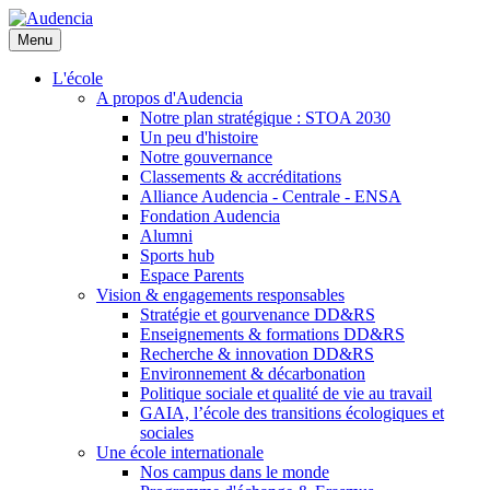
Aller
au
Menu
contenu
principal
L'école
A propos d'Audencia
Notre plan stratégique : STOA 2030
Un peu d'histoire
Notre gouvernance
Classements & accréditations
Alliance Audencia - Centrale - ENSA
Fondation Audencia
Alumni
Sports hub
Espace Parents
Vision & engagements responsables
Stratégie et gourvenance DD&RS
Enseignements & formations DD&RS
Recherche & innovation DD&RS
Environnement & décarbonation
Politique sociale et qualité de vie au travail
GAIA, l’école des transitions écologiques et
sociales
Une école internationale
Nos campus dans le monde