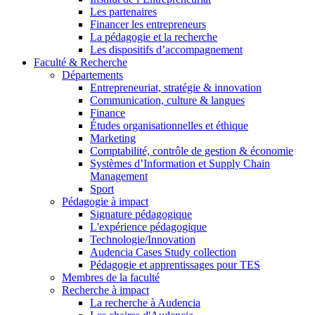
Les partenaires
Financer les entrepreneurs
La pédagogie et la recherche
Les dispositifs d’accompagnement
Faculté & Recherche
Départements
Entrepreneuriat, stratégie & innovation
Communication, culture & langues
Finance
Études organisationnelles et éthique
Marketing
Comptabilité, contrôle de gestion & économie
Systèmes d’Information et Supply Chain
Management
Sport
Pédagogie à impact
Signature pédagogique
L'expérience pédagogique
Technologie/Innovation
Audencia Cases Study collection
Pédagogie et apprentissages pour TES
Membres de la faculté
Recherche à impact
La recherche à Audencia