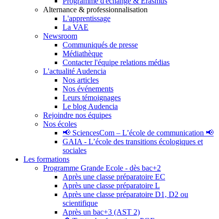
Programme d'échange & Erasmus
Alternance & professionnalisation
L'apprentissage
La VAE
Newsroom
Communiqués de presse
Médiathèque
Contacter l'équipe relations médias
L'actualité Audencia
Nos articles
Nos événements
Leurs témoignages
Le blog Audencia
Rejoindre nos équipes
Nos écoles
📢 SciencesCom – L’école de communication 📢
GAIA - L’école des transitions écologiques et
sociales
Les formations
Programme Grande Ecole - dès bac+2
Après une classe préparatoire EC
Après une classe préparatoire L
Après une classe préparatoire D1, D2 ou
scientifique
Après un bac+3 (AST 2)