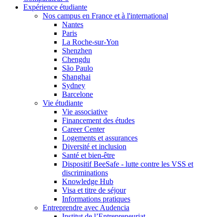
Expérience étudiante
Nos campus en France et à l'international
Nantes
Paris
La Roche-sur-Yon
Shenzhen
Chengdu
São Paulo
Shanghai
Sydney
Barcelone
Vie étudiante
Vie associative
Financement des études
Career Center
Logements et assurances
Diversité et inclusion
Santé et bien-être
Dispositif BeeSafe - lutte contre les VSS et
discriminations
Knowledge Hub
Visa et titre de séjour
Informations pratiques
Entreprendre avec Audencia
Institut de l’Entrepreneuriat