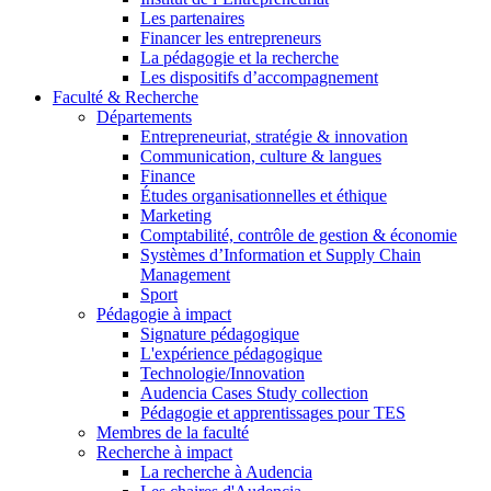
Les partenaires
Financer les entrepreneurs
La pédagogie et la recherche
Les dispositifs d’accompagnement
Faculté & Recherche
Départements
Entrepreneuriat, stratégie & innovation
Communication, culture & langues
Finance
Études organisationnelles et éthique
Marketing
Comptabilité, contrôle de gestion & économie
Systèmes d’Information et Supply Chain
Management
Sport
Pédagogie à impact
Signature pédagogique
L'expérience pédagogique
Technologie/Innovation
Audencia Cases Study collection
Pédagogie et apprentissages pour TES
Membres de la faculté
Recherche à impact
La recherche à Audencia