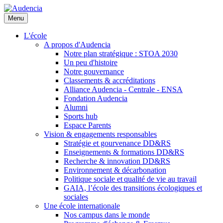
Aller
au
Menu
contenu
principal
L'école
A propos d'Audencia
Notre plan stratégique : STOA 2030
Un peu d'histoire
Notre gouvernance
Classements & accréditations
Alliance Audencia - Centrale - ENSA
Fondation Audencia
Alumni
Sports hub
Espace Parents
Vision & engagements responsables
Stratégie et gourvenance DD&RS
Enseignements & formations DD&RS
Recherche & innovation DD&RS
Environnement & décarbonation
Politique sociale et qualité de vie au travail
GAIA, l’école des transitions écologiques et
sociales
Une école internationale
Nos campus dans le monde