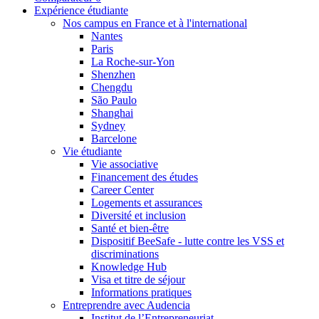
Expérience étudiante
Nos campus en France et à l'international
Nantes
Paris
La Roche-sur-Yon
Shenzhen
Chengdu
São Paulo
Shanghai
Sydney
Barcelone
Vie étudiante
Vie associative
Financement des études
Career Center
Logements et assurances
Diversité et inclusion
Santé et bien-être
Dispositif BeeSafe - lutte contre les VSS et
discriminations
Knowledge Hub
Visa et titre de séjour
Informations pratiques
Entreprendre avec Audencia
Institut de l’Entrepreneuriat