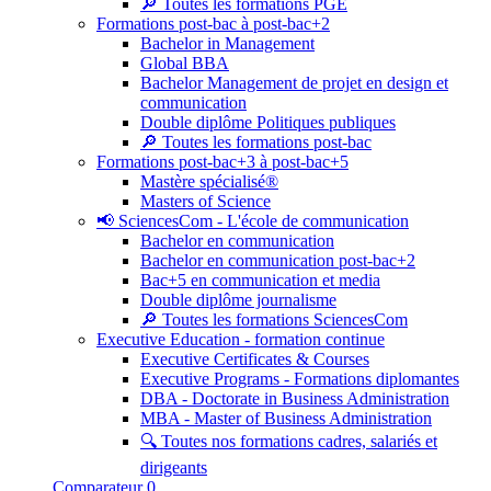
🔎 Toutes les formations PGE
Formations post-bac à post-bac+2
Bachelor in Management
Global BBA
Bachelor Management de projet en design et
communication
Double diplôme Politiques publiques
🔎 Toutes les formations post-bac
Formations post-bac+3 à post-bac+5
Mastère spécialisé®
Masters of Science
📢 SciencesCom - L'école de communication
Bachelor en communication
Bachelor en communication post-bac+2
Bac+5 en communication et media
Double diplôme journalisme
🔎 Toutes les formations SciencesCom
Executive Education - formation continue
Executive Certificates & Courses
Executive Programs - Formations diplomantes
DBA - Doctorate in Business Administration
MBA - Master of Business Administration
🔍 Toutes nos formations cadres, salariés et
dirigeants
Comparateur
0