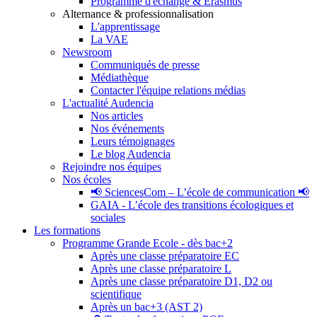
Programme d'échange & Erasmus
Alternance & professionnalisation
L'apprentissage
La VAE
Newsroom
Communiqués de presse
Médiathèque
Contacter l'équipe relations médias
L'actualité Audencia
Nos articles
Nos événements
Leurs témoignages
Le blog Audencia
Rejoindre nos équipes
Nos écoles
📢 SciencesCom – L’école de communication 📢
GAIA - L’école des transitions écologiques et
sociales
Les formations
Programme Grande Ecole - dès bac+2
Après une classe préparatoire EC
Après une classe préparatoire L
Après une classe préparatoire D1, D2 ou
scientifique
Après un bac+3 (AST 2)