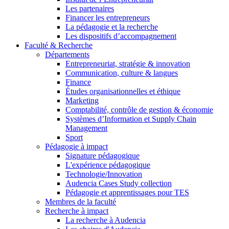
Les partenaires
Financer les entrepreneurs
La pédagogie et la recherche
Les dispositifs d’accompagnement
Faculté & Recherche
Départements
Entrepreneuriat, stratégie & innovation
Communication, culture & langues
Finance
Études organisationnelles et éthique
Marketing
Comptabilité, contrôle de gestion & économie
Systèmes d’Information et Supply Chain
Management
Sport
Pédagogie à impact
Signature pédagogique
L'expérience pédagogique
Technologie/Innovation
Audencia Cases Study collection
Pédagogie et apprentissages pour TES
Membres de la faculté
Recherche à impact
La recherche à Audencia