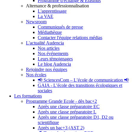
Programme d'échange & Erasmus
Alternance & professionnalisation
L'apprentissage
La VAE
Newsroom
Communiqués de presse
Médiathèque
Contacter l'équipe relations médias
L'actualité Audencia
Nos articles
Nos événements
Leurs témoignages
Le blog Audencia
Rejoindre nos équipes
Nos écoles
📢 SciencesCom – L’école de communication 📢
GAIA - L’école des transitions écologiques et
sociales
Les formations
Programme Grande Ecole - dès bac+2
Après une classe préparatoire EC
Après une classe préparatoire L
Après une classe préparatoire D1, D2 ou
scientifique
Après un bac+3 (AST 2)