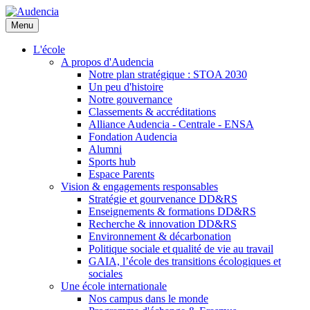
Aller
au
Menu
contenu
principal
L'école
A propos d'Audencia
Notre plan stratégique : STOA 2030
Un peu d'histoire
Notre gouvernance
Classements & accréditations
Alliance Audencia - Centrale - ENSA
Fondation Audencia
Alumni
Sports hub
Espace Parents
Vision & engagements responsables
Stratégie et gourvenance DD&RS
Enseignements & formations DD&RS
Recherche & innovation DD&RS
Environnement & décarbonation
Politique sociale et qualité de vie au travail
GAIA, l’école des transitions écologiques et
sociales
Une école internationale
Nos campus dans le monde