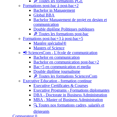
🔎 Toutes les formations PGE
Formations post-bac à post-bac+2
Bachelor in Management
Global BBA
Bachelor Management de projet en design et
communication
Double diplôme Politiques publiques
🔎 Toutes les formations post-bac
Formations post-bac+3 à post-bac+5
Mastère spécialisé®
Masters of Science
📢 SciencesCom - L'école de communication
Bachelor en communication
Bachelor en communication post-bac+2
Bac+5 en communication et media
Double diplôme journalisme
🔎 Toutes les formations SciencesCom
Executive Education - formation continue
Executive Certificates & Courses
Executive Programs - Formations diplomantes
DBA - Doctorate in Business Administration
MBA - Master of Business Administration
🔍 Toutes nos formations cadres, salariés et
dirigeants
Comparateur
0