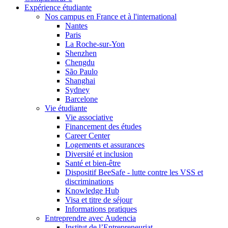
Expérience étudiante
Nos campus en France et à l'international
Nantes
Paris
La Roche-sur-Yon
Shenzhen
Chengdu
São Paulo
Shanghai
Sydney
Barcelone
Vie étudiante
Vie associative
Financement des études
Career Center
Logements et assurances
Diversité et inclusion
Santé et bien-être
Dispositif BeeSafe - lutte contre les VSS et
discriminations
Knowledge Hub
Visa et titre de séjour
Informations pratiques
Entreprendre avec Audencia
Institut de l’Entrepreneuriat