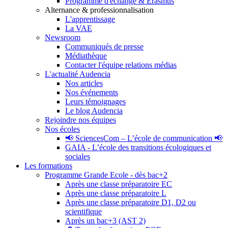
Programme d'échange & Erasmus
Alternance & professionnalisation
L'apprentissage
La VAE
Newsroom
Communiqués de presse
Médiathèque
Contacter l'équipe relations médias
L'actualité Audencia
Nos articles
Nos événements
Leurs témoignages
Le blog Audencia
Rejoindre nos équipes
Nos écoles
📢 SciencesCom – L’école de communication 📢
GAIA - L’école des transitions écologiques et
sociales
Les formations
Programme Grande Ecole - dès bac+2
Après une classe préparatoire EC
Après une classe préparatoire L
Après une classe préparatoire D1, D2 ou
scientifique
Après un bac+3 (AST 2)