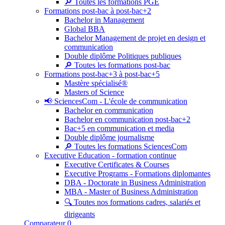
🔎 Toutes les formations PGE
Formations post-bac à post-bac+2
Bachelor in Management
Global BBA
Bachelor Management de projet en design et
communication
Double diplôme Politiques publiques
🔎 Toutes les formations post-bac
Formations post-bac+3 à post-bac+5
Mastère spécialisé®
Masters of Science
📢 SciencesCom - L'école de communication
Bachelor en communication
Bachelor en communication post-bac+2
Bac+5 en communication et media
Double diplôme journalisme
🔎 Toutes les formations SciencesCom
Executive Education - formation continue
Executive Certificates & Courses
Executive Programs - Formations diplomantes
DBA - Doctorate in Business Administration
MBA - Master of Business Administration
🔍 Toutes nos formations cadres, salariés et
dirigeants
Comparateur
0