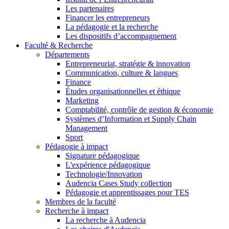
Les partenaires
Financer les entrepreneurs
La pédagogie et la recherche
Les dispositifs d’accompagnement
Faculté & Recherche
Départements
Entrepreneuriat, stratégie & innovation
Communication, culture & langues
Finance
Études organisationnelles et éthique
Marketing
Comptabilité, contrôle de gestion & économie
Systèmes d’Information et Supply Chain
Management
Sport
Pédagogie à impact
Signature pédagogique
L'expérience pédagogique
Technologie/Innovation
Audencia Cases Study collection
Pédagogie et apprentissages pour TES
Membres de la faculté
Recherche à impact
La recherche à Audencia