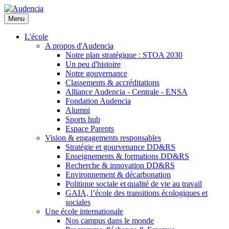
Aller
au
Menu
contenu
principal
L'école
A propos d'Audencia
Notre plan stratégique : STOA 2030
Un peu d'histoire
Notre gouvernance
Classements & accréditations
Alliance Audencia - Centrale - ENSA
Fondation Audencia
Alumni
Sports hub
Espace Parents
Vision & engagements responsables
Stratégie et gourvenance DD&RS
Enseignements & formations DD&RS
Recherche & innovation DD&RS
Environnement & décarbonation
Politique sociale et qualité de vie au travail
GAIA, l’école des transitions écologiques et
sociales
Une école internationale
Nos campus dans le monde