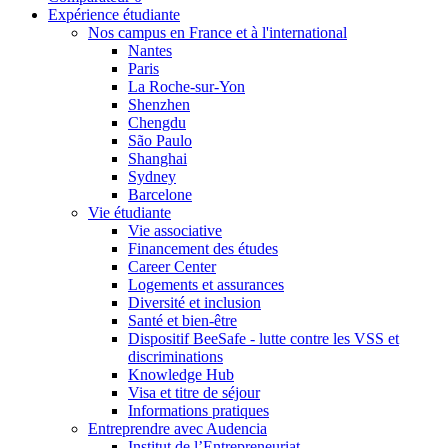
Expérience étudiante
Nos campus en France et à l'international
Nantes
Paris
La Roche-sur-Yon
Shenzhen
Chengdu
São Paulo
Shanghai
Sydney
Barcelone
Vie étudiante
Vie associative
Financement des études
Career Center
Logements et assurances
Diversité et inclusion
Santé et bien-être
Dispositif BeeSafe - lutte contre les VSS et
discriminations
Knowledge Hub
Visa et titre de séjour
Informations pratiques
Entreprendre avec Audencia
Institut de l’Entrepreneuriat