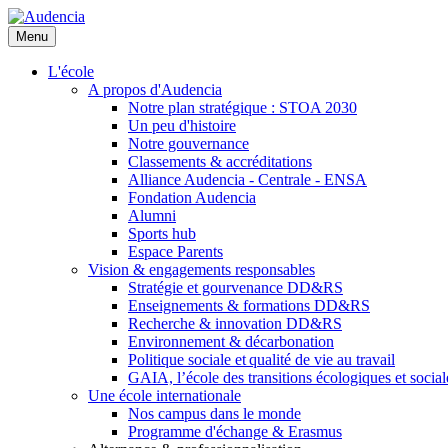
Aller
au
Menu
contenu
principal
L'école
A propos d'Audencia
Notre plan stratégique : STOA 2030
Un peu d'histoire
Notre gouvernance
Classements & accréditations
Alliance Audencia - Centrale - ENSA
Fondation Audencia
Alumni
Sports hub
Espace Parents
Vision & engagements responsables
Stratégie et gourvenance DD&RS
Enseignements & formations DD&RS
Recherche & innovation DD&RS
Environnement & décarbonation
Politique sociale et qualité de vie au travail
GAIA, l’école des transitions écologiques et social
Une école internationale
Nos campus dans le monde
Programme d'échange & Erasmus