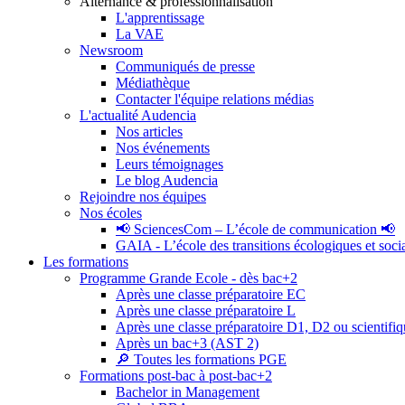
Alternance & professionnalisation
L'apprentissage
La VAE
Newsroom
Communiqués de presse
Médiathèque
Contacter l'équipe relations médias
L'actualité Audencia
Nos articles
Nos événements
Leurs témoignages
Le blog Audencia
Rejoindre nos équipes
Nos écoles
📢 SciencesCom – L’école de communication 📢
GAIA - L’école des transitions écologiques et soci
Les formations
Programme Grande Ecole - dès bac+2
Après une classe préparatoire EC
Après une classe préparatoire L
Après une classe préparatoire D1, D2 ou scientifi
Après un bac+3 (AST 2)
🔎 Toutes les formations PGE
Formations post-bac à post-bac+2
Bachelor in Management