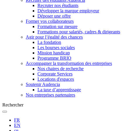
Recruter des étudiants Audencia
Recruter nos étudiants
Développer la marque employeur
Déposer une offre
Former vos collaborateurs
Formation sur mesure
Formations pour salariés, cadres & dirigeants
Agir pour l’égalité des chances
La fondation
Les bourses sociales
Mission handicap
Programme BRIO
Accompagner la transformation des entreprises
Nos chaires de recherche
Corporate Services
Locations d'espaces
Soutenir Audencia
La taxe d’apprentissage
Nos entreprises partenaires
Rechercher
FR
EN
cn