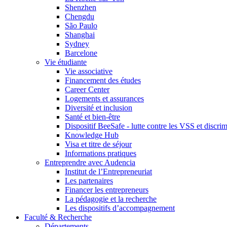
Shenzhen
Chengdu
São Paulo
Shanghai
Sydney
Barcelone
Vie étudiante
Vie associative
Financement des études
Career Center
Logements et assurances
Diversité et inclusion
Santé et bien-être
Dispositif BeeSafe - lutte contre les VSS et discri
Knowledge Hub
Visa et titre de séjour
Informations pratiques
Entreprendre avec Audencia
Institut de l’Entrepreneuriat
Les partenaires
Financer les entrepreneurs
La pédagogie et la recherche
Les dispositifs d’accompagnement
Faculté & Recherche
Départements