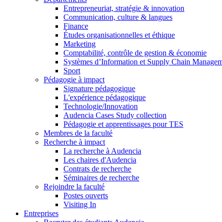
Entrepreneuriat, stratégie & innovation
Communication, culture & langues
Finance
Études organisationnelles et éthique
Marketing
Comptabilité, contrôle de gestion & économie
Systèmes d’Information et Supply Chain Manage
Sport
Pédagogie à impact
Signature pédagogique
L'expérience pédagogique
Technologie/Innovation
Audencia Cases Study collection
Pédagogie et apprentissages pour TES
Membres de la faculté
Recherche à impact
La recherche à Audencia
Les chaires d'Audencia
Contrats de recherche
Séminaires de recherche
Rejoindre la faculté
Postes ouverts
Visiting In
Entreprises