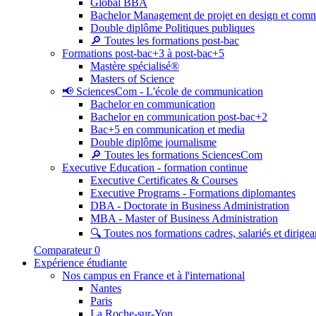
Global BBA
Bachelor Management de projet en design et com
Double diplôme Politiques publiques
🔎 Toutes les formations post-bac
Formations post-bac+3 à post-bac+5
Mastère spécialisé®
Masters of Science
📢 SciencesCom - L'école de communication
Bachelor en communication
Bachelor en communication post-bac+2
Bac+5 en communication et media
Double diplôme journalisme
🔎 Toutes les formations SciencesCom
Executive Education - formation continue
Executive Certificates & Courses
Executive Programs - Formations diplomantes
DBA - Doctorate in Business Administration
MBA - Master of Business Administration
🔍 Toutes nos formations cadres, salariés et dirigea
Comparateur
0
Expérience étudiante
Nos campus en France et à l'international
Nantes
Paris
La Roche-sur-Yon