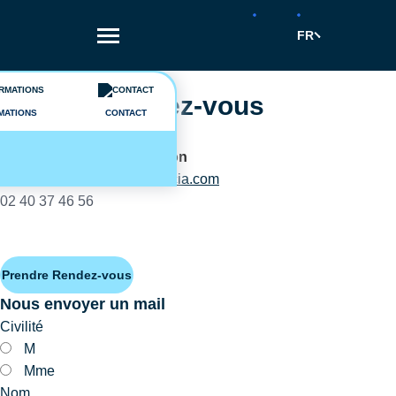
Aller
au
FR
contenu
principal
Une question ?
Prendre rendez-vous
MATIONS
CONTACT
Equipe
Executive Education
formation-continue@audencia.com
02 40 37 46 56
Prendre Rendez-vous
Nous envoyer un mail
Civilité
M
Mme
Nom