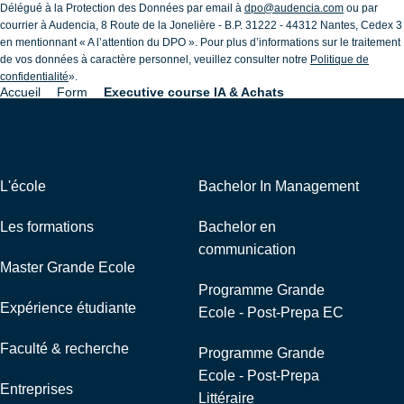
Délégué à la Protection des Données par email à
dpo@audencia.com
ou par
courrier à Audencia, 8 Route de la Jonelière - B.P. 31222 - 44312 Nantes, Cedex 3
en mentionnant « A l’attention du DPO ». Pour plus d’informations sur le traitement
de vos données à caractère personnel, veuillez consulter notre
Politique de
confidentialité
».
Accueil
Form
Executive course IA & Achats
Fil
d'Ariane
Navigation
Liens externes
L'école
Bachelor In Management
Les formations
Bachelor en
communication
Master Grande Ecole
Programme Grande
Expérience étudiante
Ecole - Post-Prepa EC
Faculté & recherche
Programme Grande
Ecole - Post-Prepa
Entreprises
Littéraire