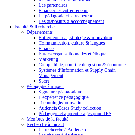
Les partenaires
Financer les entrepreneurs
La pédagogie et la recherche
Les dispositifs d’accompagnement
Faculté & Recherche
Départements
Entrepreneuriat, stratégie & innovation
Communication, culture & langues
Finance
Études organisationnelles et éthique
Marketing
Comptabilité, contrôle de gestion & économie
Systèmes d’Information et Supply Chain
Management
Sport
Pédagogie à impact
Signature pédagogique
L'expérience pédagogique
Technologie/Innovation
Audencia Cases Study collection
Pédagogie et apprentissages pour TES
Membres de la faculté
Recherche à impact
La recherche à Audencia