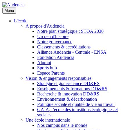
Aller
au
Menu
contenu
principal
L'école
A propos d'Audencia
Notre plan stratégique : STOA 2030
Un peu d'histoire
Notre gouvernance
Classements & accréditations
Alliance Audencia - Centrale - ENSA
Fondation Audencia
Alumni
Sports hub
Espace Parents
Vision & engagements responsables
Stratégie et gourvenance DD&RS
Enseignements & formations DD&RS
Recherche & innovation DD&RS
Environnement & décarbonation
Politique sociale et qualité de vie au travail
GAIA, l’école des transitions écologiques et
sociales
Une école internationale
Nos campus dans le monde