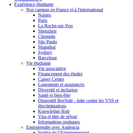
Expérience étudiante
Nos campus en France et à l'international
Nantes
Paris
La Roche-sur-Yon
Shenzhen
Chengdu
São Paulo
Shanghai
Sydney
Barcelone
Vie étudiante
Vie associative
Financement des études
Career Center
Logements et assurances
Diversité et inclusion
Santé et bien-être
Dispositif BeeSafe - lutte contre les VSS et
discriminations
Knowledge Hub
Visa et titre de séjour
Informations pratiques
Entreprendre avec Audencia
Institut de l’Entrepreneuriat