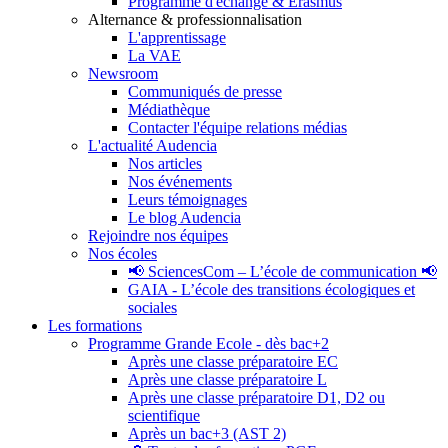
Programme d'échange & Erasmus
Alternance & professionnalisation
L'apprentissage
La VAE
Newsroom
Communiqués de presse
Médiathèque
Contacter l'équipe relations médias
L'actualité Audencia
Nos articles
Nos événements
Leurs témoignages
Le blog Audencia
Rejoindre nos équipes
Nos écoles
📢 SciencesCom – L’école de communication 📢
GAIA - L’école des transitions écologiques et
sociales
Les formations
Programme Grande Ecole - dès bac+2
Après une classe préparatoire EC
Après une classe préparatoire L
Après une classe préparatoire D1, D2 ou
scientifique
Après un bac+3 (AST 2)