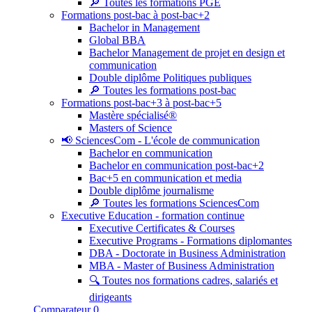
🔎 Toutes les formations PGE
Formations post-bac à post-bac+2
Bachelor in Management
Global BBA
Bachelor Management de projet en design et
communication
Double diplôme Politiques publiques
🔎 Toutes les formations post-bac
Formations post-bac+3 à post-bac+5
Mastère spécialisé®
Masters of Science
📢 SciencesCom - L'école de communication
Bachelor en communication
Bachelor en communication post-bac+2
Bac+5 en communication et media
Double diplôme journalisme
🔎 Toutes les formations SciencesCom
Executive Education - formation continue
Executive Certificates & Courses
Executive Programs - Formations diplomantes
DBA - Doctorate in Business Administration
MBA - Master of Business Administration
🔍 Toutes nos formations cadres, salariés et
dirigeants
Comparateur
0