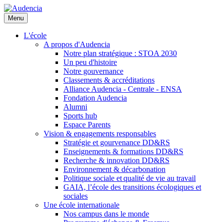
Aller
au
Menu
contenu
principal
L'école
A propos d'Audencia
Notre plan stratégique : STOA 2030
Un peu d'histoire
Notre gouvernance
Classements & accréditations
Alliance Audencia - Centrale - ENSA
Fondation Audencia
Alumni
Sports hub
Espace Parents
Vision & engagements responsables
Stratégie et gourvenance DD&RS
Enseignements & formations DD&RS
Recherche & innovation DD&RS
Environnement & décarbonation
Politique sociale et qualité de vie au travail
GAIA, l’école des transitions écologiques et
sociales
Une école internationale
Nos campus dans le monde