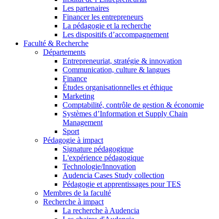
Les partenaires
Financer les entrepreneurs
La pédagogie et la recherche
Les dispositifs d’accompagnement
Faculté & Recherche
Départements
Entrepreneuriat, stratégie & innovation
Communication, culture & langues
Finance
Études organisationnelles et éthique
Marketing
Comptabilité, contrôle de gestion & économie
Systèmes d’Information et Supply Chain
Management
Sport
Pédagogie à impact
Signature pédagogique
L'expérience pédagogique
Technologie/Innovation
Audencia Cases Study collection
Pédagogie et apprentissages pour TES
Membres de la faculté
Recherche à impact
La recherche à Audencia