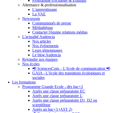
Programme d'échange & Erasmus
Alternance & professionnalisation
L'apprentissage
La VAE
Newsroom
Communiqués de presse
Médiathèque
Contacter l'équipe relations médias
L'actualité Audencia
Nos articles
Nos événements
Leurs témoignages
Le blog Audencia
Rejoindre nos équipes
Nos écoles
📢 SciencesCom – L’école de communication 📢
GAIA - L’école des transitions écologiques et
sociales
Les formations
Programme Grande Ecole - dès bac+2
Après une classe préparatoire EC
Après une classe préparatoire L
Après une classe préparatoire D1, D2 ou
scientifique
Après un bac+3 (AST 2)