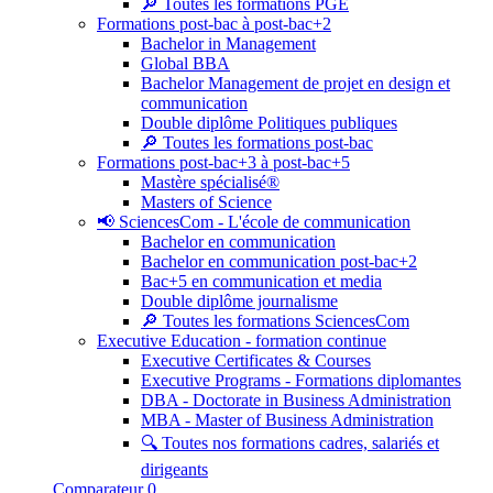
🔎 Toutes les formations PGE
Formations post-bac à post-bac+2
Bachelor in Management
Global BBA
Bachelor Management de projet en design et
communication
Double diplôme Politiques publiques
🔎 Toutes les formations post-bac
Formations post-bac+3 à post-bac+5
Mastère spécialisé®
Masters of Science
📢 SciencesCom - L'école de communication
Bachelor en communication
Bachelor en communication post-bac+2
Bac+5 en communication et media
Double diplôme journalisme
🔎 Toutes les formations SciencesCom
Executive Education - formation continue
Executive Certificates & Courses
Executive Programs - Formations diplomantes
DBA - Doctorate in Business Administration
MBA - Master of Business Administration
🔍 Toutes nos formations cadres, salariés et
dirigeants
Comparateur
0