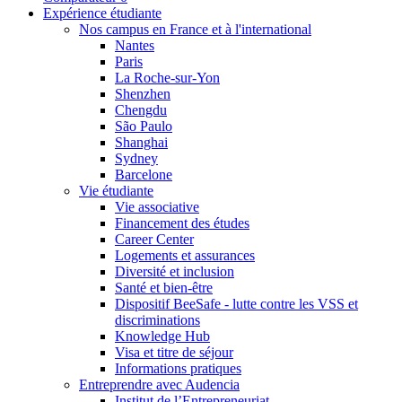
Expérience étudiante
Nos campus en France et à l'international
Nantes
Paris
La Roche-sur-Yon
Shenzhen
Chengdu
São Paulo
Shanghai
Sydney
Barcelone
Vie étudiante
Vie associative
Financement des études
Career Center
Logements et assurances
Diversité et inclusion
Santé et bien-être
Dispositif BeeSafe - lutte contre les VSS et
discriminations
Knowledge Hub
Visa et titre de séjour
Informations pratiques
Entreprendre avec Audencia
Institut de l’Entrepreneuriat