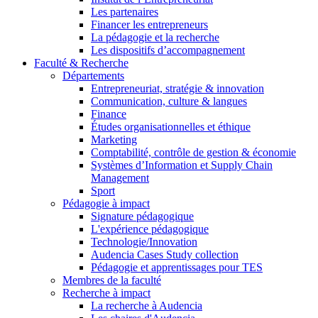
Les partenaires
Financer les entrepreneurs
La pédagogie et la recherche
Les dispositifs d’accompagnement
Faculté & Recherche
Départements
Entrepreneuriat, stratégie & innovation
Communication, culture & langues
Finance
Études organisationnelles et éthique
Marketing
Comptabilité, contrôle de gestion & économie
Systèmes d’Information et Supply Chain
Management
Sport
Pédagogie à impact
Signature pédagogique
L'expérience pédagogique
Technologie/Innovation
Audencia Cases Study collection
Pédagogie et apprentissages pour TES
Membres de la faculté
Recherche à impact
La recherche à Audencia