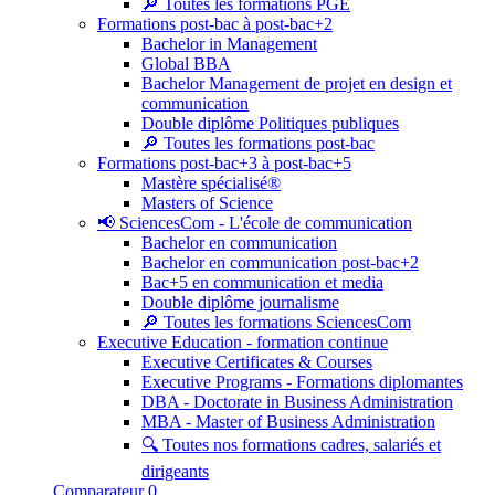
🔎 Toutes les formations PGE
Formations post-bac à post-bac+2
Bachelor in Management
Global BBA
Bachelor Management de projet en design et
communication
Double diplôme Politiques publiques
🔎 Toutes les formations post-bac
Formations post-bac+3 à post-bac+5
Mastère spécialisé®
Masters of Science
📢 SciencesCom - L'école de communication
Bachelor en communication
Bachelor en communication post-bac+2
Bac+5 en communication et media
Double diplôme journalisme
🔎 Toutes les formations SciencesCom
Executive Education - formation continue
Executive Certificates & Courses
Executive Programs - Formations diplomantes
DBA - Doctorate in Business Administration
MBA - Master of Business Administration
🔍 Toutes nos formations cadres, salariés et
dirigeants
Comparateur
0