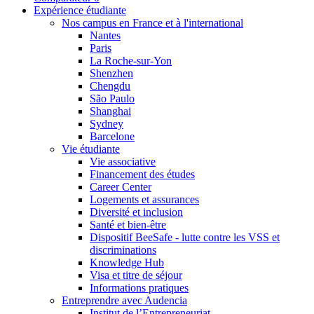
Expérience étudiante
Nos campus en France et à l'international
Nantes
Paris
La Roche-sur-Yon
Shenzhen
Chengdu
São Paulo
Shanghai
Sydney
Barcelone
Vie étudiante
Vie associative
Financement des études
Career Center
Logements et assurances
Diversité et inclusion
Santé et bien-être
Dispositif BeeSafe - lutte contre les VSS et
discriminations
Knowledge Hub
Visa et titre de séjour
Informations pratiques
Entreprendre avec Audencia
Institut de l’Entrepreneuriat