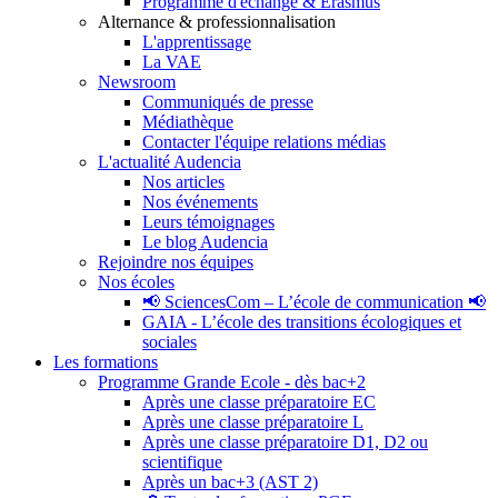
Programme d'échange & Erasmus
Alternance & professionnalisation
L'apprentissage
La VAE
Newsroom
Communiqués de presse
Médiathèque
Contacter l'équipe relations médias
L'actualité Audencia
Nos articles
Nos événements
Leurs témoignages
Le blog Audencia
Rejoindre nos équipes
Nos écoles
📢 SciencesCom – L’école de communication 📢
GAIA - L’école des transitions écologiques et
sociales
Les formations
Programme Grande Ecole - dès bac+2
Après une classe préparatoire EC
Après une classe préparatoire L
Après une classe préparatoire D1, D2 ou
scientifique
Après un bac+3 (AST 2)