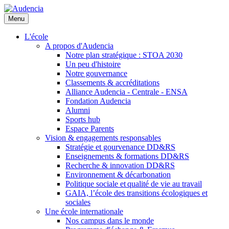
Aller
au
Menu
contenu
principal
L'école
A propos d'Audencia
Notre plan stratégique : STOA 2030
Un peu d'histoire
Notre gouvernance
Classements & accréditations
Alliance Audencia - Centrale - ENSA
Fondation Audencia
Alumni
Sports hub
Espace Parents
Vision & engagements responsables
Stratégie et gourvenance DD&RS
Enseignements & formations DD&RS
Recherche & innovation DD&RS
Environnement & décarbonation
Politique sociale et qualité de vie au travail
GAIA, l’école des transitions écologiques et
sociales
Une école internationale
Nos campus dans le monde