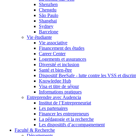
Shenzhen
Chengdu
São Paulo
Shanghai
Sydney
Barcelone
Vie étudiante
Vie associative
Financement des études
Career Center
Logements et assurances
Diversité et inclusion
Santé et bien-être
Dispositif BeeSafe - lutte contre les VSS et discri
Knowledge Hub
Visa et titre de séjour
Informations pratiques
Entreprendre avec Audencia
Institut de l’Entrepreneuriat
Les partenaires
Financer les entrepreneurs
La pédagogie et la recherche
Les dispositifs d’accompagnement
Faculté & Recherche
Départements