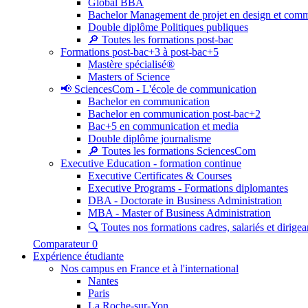
Global BBA
Bachelor Management de projet en design et com
Double diplôme Politiques publiques
🔎 Toutes les formations post-bac
Formations post-bac+3 à post-bac+5
Mastère spécialisé®
Masters of Science
📢 SciencesCom - L'école de communication
Bachelor en communication
Bachelor en communication post-bac+2
Bac+5 en communication et media
Double diplôme journalisme
🔎 Toutes les formations SciencesCom
Executive Education - formation continue
Executive Certificates & Courses
Executive Programs - Formations diplomantes
DBA - Doctorate in Business Administration
MBA - Master of Business Administration
🔍 Toutes nos formations cadres, salariés et dirigea
Comparateur
0
Expérience étudiante
Nos campus en France et à l'international
Nantes
Paris
La Roche-sur-Yon