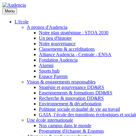
Aller
au
Menu
contenu
principal
L'école
A propos d'Audencia
Notre plan stratégique : STOA 2030
Un peu d'histoire
Notre gouvernance
Classements & accréditations
Alliance Audencia - Centrale - ENSA
Fondation Audencia
Alumni
Sports hub
Espace Parents
Vision & engagements responsables
Stratégie et gourvenance DD&RS
Enseignements & formations DD&RS
Recherche & innovation DD&RS
Environnement & décarbonation
Politique sociale et qualité de vie au travail
GAIA, l’école des transitions écologiques et social
Une école internationale
Nos campus dans le monde
Programme d'échange & Erasmus