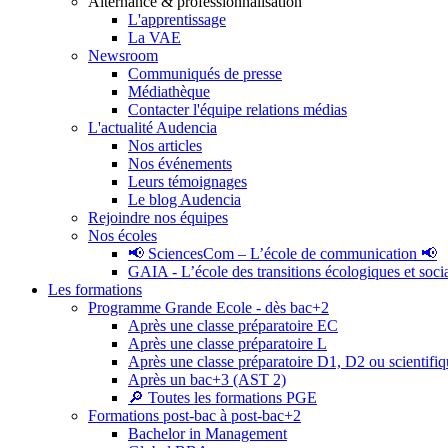
Alternance & professionnalisation
L'apprentissage
La VAE
Newsroom
Communiqués de presse
Médiathèque
Contacter l'équipe relations médias
L'actualité Audencia
Nos articles
Nos événements
Leurs témoignages
Le blog Audencia
Rejoindre nos équipes
Nos écoles
📢 SciencesCom – L’école de communication 📢
GAIA - L’école des transitions écologiques et soci
Les formations
Programme Grande Ecole - dès bac+2
Après une classe préparatoire EC
Après une classe préparatoire L
Après une classe préparatoire D1, D2 ou scientifi
Après un bac+3 (AST 2)
🔎 Toutes les formations PGE
Formations post-bac à post-bac+2
Bachelor in Management