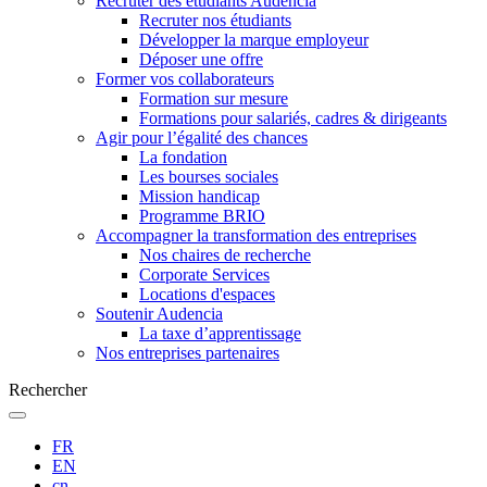
Recruter des étudiants Audencia
Recruter nos étudiants
Développer la marque employeur
Déposer une offre
Former vos collaborateurs
Formation sur mesure
Formations pour salariés, cadres & dirigeants
Agir pour l’égalité des chances
La fondation
Les bourses sociales
Mission handicap
Programme BRIO
Accompagner la transformation des entreprises
Nos chaires de recherche
Corporate Services
Locations d'espaces
Soutenir Audencia
La taxe d’apprentissage
Nos entreprises partenaires
Rechercher
FR
EN
cn