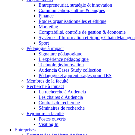
Entrepreneuriat, stratégie & innovation
Communication, culture & langues
Finance
Études organisationnelles et éthique
Marketing
Comptabilité, contrôle de gestion & économie
Systèmes d’Information et Supply Chain Manage
Sport
Pédagogie à impact
Signature pédagogique
L'expérience pédagogique
Technologie/Innovation
Audencia Cases Study collection
Pédagogie et apprentissages pour TES
Membres de la faculté
Recherche à impact
La recherche à Audencia
Les chaires d'Audencia
Contrats de recherche
Séminaires de recherche
Rejoindre la faculté
Postes ouverts
Visiting In
Entreprises