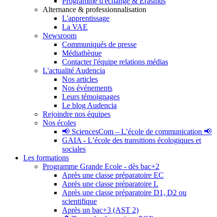
Programme d'échange & Erasmus
Alternance & professionnalisation
L'apprentissage
La VAE
Newsroom
Communiqués de presse
Médiathèque
Contacter l'équipe relations médias
L'actualité Audencia
Nos articles
Nos événements
Leurs témoignages
Le blog Audencia
Rejoindre nos équipes
Nos écoles
📢 SciencesCom – L’école de communication 📢
GAIA - L’école des transitions écologiques et
sociales
Les formations
Programme Grande Ecole - dès bac+2
Après une classe préparatoire EC
Après une classe préparatoire L
Après une classe préparatoire D1, D2 ou
scientifique
Après un bac+3 (AST 2)