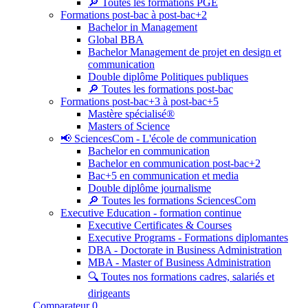
🔎 Toutes les formations PGE
Formations post-bac à post-bac+2
Bachelor in Management
Global BBA
Bachelor Management de projet en design et
communication
Double diplôme Politiques publiques
🔎 Toutes les formations post-bac
Formations post-bac+3 à post-bac+5
Mastère spécialisé®
Masters of Science
📢 SciencesCom - L'école de communication
Bachelor en communication
Bachelor en communication post-bac+2
Bac+5 en communication et media
Double diplôme journalisme
🔎 Toutes les formations SciencesCom
Executive Education - formation continue
Executive Certificates & Courses
Executive Programs - Formations diplomantes
DBA - Doctorate in Business Administration
MBA - Master of Business Administration
🔍 Toutes nos formations cadres, salariés et
dirigeants
Comparateur
0