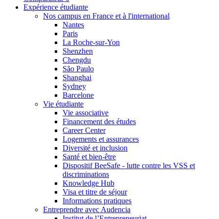
Expérience étudiante
Nos campus en France et à l'international
Nantes
Paris
La Roche-sur-Yon
Shenzhen
Chengdu
São Paulo
Shanghai
Sydney
Barcelone
Vie étudiante
Vie associative
Financement des études
Career Center
Logements et assurances
Diversité et inclusion
Santé et bien-être
Dispositif BeeSafe - lutte contre les VSS et
discriminations
Knowledge Hub
Visa et titre de séjour
Informations pratiques
Entreprendre avec Audencia
Institut de l’Entrepreneuriat