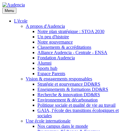
Aller
au
Menu
contenu
principal
L'école
A propos d'Audencia
Notre plan stratégique : STOA 2030
Un peu d'histoire
Notre gouvernance
Classements & accréditations
Alliance Audencia - Centrale - ENSA
Fondation Audencia
Alumni
Sports hub
Espace Parents
Vision & engagements responsables
Stratégie et gourvenance DD&RS
Enseignements & formations DD&RS
Recherche & innovation DD&RS
Environnement & décarbonation
Politique sociale et qualité de vie au travail
GAIA, l’école des transitions écologiques et
sociales
Une école internationale
Nos campus dans le monde