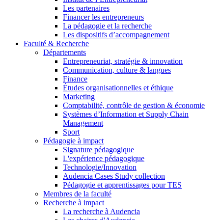
Les partenaires
Financer les entrepreneurs
La pédagogie et la recherche
Les dispositifs d’accompagnement
Faculté & Recherche
Départements
Entrepreneuriat, stratégie & innovation
Communication, culture & langues
Finance
Études organisationnelles et éthique
Marketing
Comptabilité, contrôle de gestion & économie
Systèmes d’Information et Supply Chain
Management
Sport
Pédagogie à impact
Signature pédagogique
L'expérience pédagogique
Technologie/Innovation
Audencia Cases Study collection
Pédagogie et apprentissages pour TES
Membres de la faculté
Recherche à impact
La recherche à Audencia