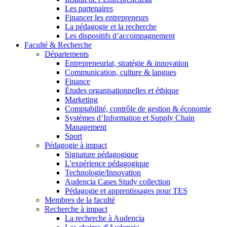
Les partenaires
Financer les entrepreneurs
La pédagogie et la recherche
Les dispositifs d’accompagnement
Faculté & Recherche
Départements
Entrepreneuriat, stratégie & innovation
Communication, culture & langues
Finance
Études organisationnelles et éthique
Marketing
Comptabilité, contrôle de gestion & économie
Systèmes d’Information et Supply Chain
Management
Sport
Pédagogie à impact
Signature pédagogique
L'expérience pédagogique
Technologie/Innovation
Audencia Cases Study collection
Pédagogie et apprentissages pour TES
Membres de la faculté
Recherche à impact
La recherche à Audencia