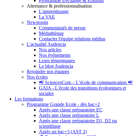
Programme d'échange & Erasmus
Alternance & professionnalisation
L'apprentissage
La VAE
Newsroom
Communiqués de presse
Médiathèque
Contacter l'équipe relations médias
L'actualité Audencia
Nos articles
Nos événements
Leurs témoignages
Le blog Audencia
Rejoindre nos équipes
Nos écoles
📢 SciencesCom – L’école de communication 📢
GAIA - L’école des transitions écologiques et
sociales
Les formations
Programme Grande Ecole - dès bac+2
Après une classe préparatoire EC
Après une classe préparatoire L
Après une classe préparatoire D1, D2 ou
scientifique
Après un bac+3 (AST 2)