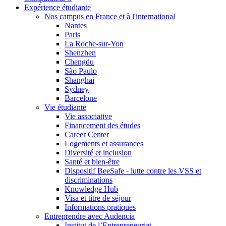
Expérience étudiante
Nos campus en France et à l'international
Nantes
Paris
La Roche-sur-Yon
Shenzhen
Chengdu
São Paulo
Shanghai
Sydney
Barcelone
Vie étudiante
Vie associative
Financement des études
Career Center
Logements et assurances
Diversité et inclusion
Santé et bien-être
Dispositif BeeSafe - lutte contre les VSS et
discriminations
Knowledge Hub
Visa et titre de séjour
Informations pratiques
Entreprendre avec Audencia
Institut de l’Entrepreneuriat