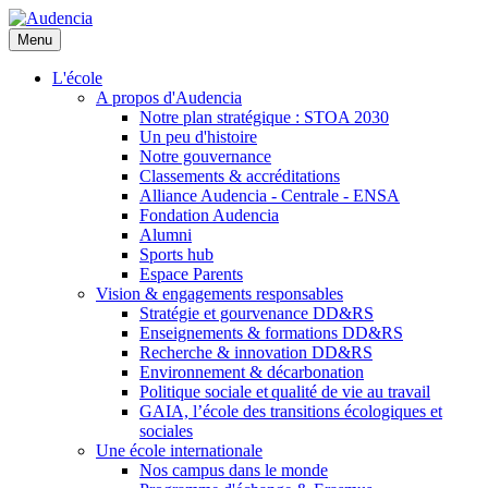
Aller
au
Menu
contenu
principal
L'école
A propos d'Audencia
Notre plan stratégique : STOA 2030
Un peu d'histoire
Notre gouvernance
Classements & accréditations
Alliance Audencia - Centrale - ENSA
Fondation Audencia
Alumni
Sports hub
Espace Parents
Vision & engagements responsables
Stratégie et gourvenance DD&RS
Enseignements & formations DD&RS
Recherche & innovation DD&RS
Environnement & décarbonation
Politique sociale et qualité de vie au travail
GAIA, l’école des transitions écologiques et
sociales
Une école internationale
Nos campus dans le monde