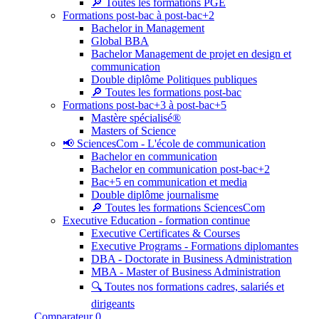
🔎 Toutes les formations PGE
Formations post-bac à post-bac+2
Bachelor in Management
Global BBA
Bachelor Management de projet en design et
communication
Double diplôme Politiques publiques
🔎 Toutes les formations post-bac
Formations post-bac+3 à post-bac+5
Mastère spécialisé®
Masters of Science
📢 SciencesCom - L'école de communication
Bachelor en communication
Bachelor en communication post-bac+2
Bac+5 en communication et media
Double diplôme journalisme
🔎 Toutes les formations SciencesCom
Executive Education - formation continue
Executive Certificates & Courses
Executive Programs - Formations diplomantes
DBA - Doctorate in Business Administration
MBA - Master of Business Administration
🔍 Toutes nos formations cadres, salariés et
dirigeants
Comparateur
0