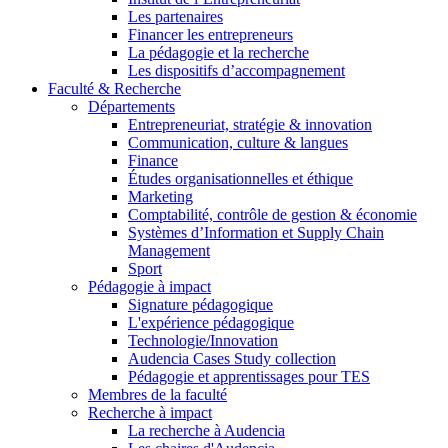
Les partenaires
Financer les entrepreneurs
La pédagogie et la recherche
Les dispositifs d’accompagnement
Faculté & Recherche
Départements
Entrepreneuriat, stratégie & innovation
Communication, culture & langues
Finance
Études organisationnelles et éthique
Marketing
Comptabilité, contrôle de gestion & économie
Systèmes d’Information et Supply Chain
Management
Sport
Pédagogie à impact
Signature pédagogique
L'expérience pédagogique
Technologie/Innovation
Audencia Cases Study collection
Pédagogie et apprentissages pour TES
Membres de la faculté
Recherche à impact
La recherche à Audencia