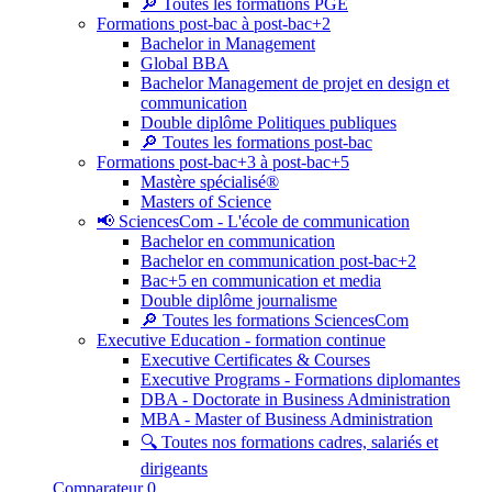
🔎 Toutes les formations PGE
Formations post-bac à post-bac+2
Bachelor in Management
Global BBA
Bachelor Management de projet en design et
communication
Double diplôme Politiques publiques
🔎 Toutes les formations post-bac
Formations post-bac+3 à post-bac+5
Mastère spécialisé®
Masters of Science
📢 SciencesCom - L'école de communication
Bachelor en communication
Bachelor en communication post-bac+2
Bac+5 en communication et media
Double diplôme journalisme
🔎 Toutes les formations SciencesCom
Executive Education - formation continue
Executive Certificates & Courses
Executive Programs - Formations diplomantes
DBA - Doctorate in Business Administration
MBA - Master of Business Administration
🔍 Toutes nos formations cadres, salariés et
dirigeants
Comparateur
0