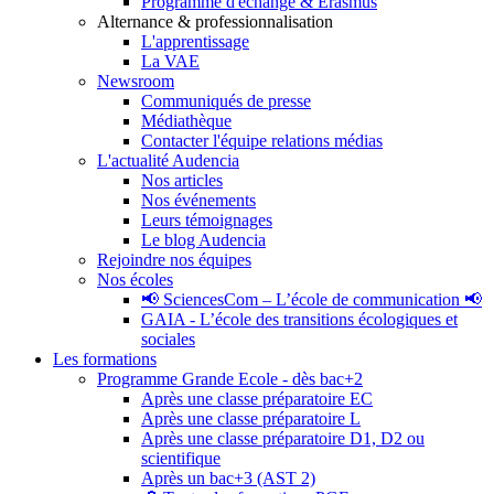
Programme d'échange & Erasmus
Alternance & professionnalisation
L'apprentissage
La VAE
Newsroom
Communiqués de presse
Médiathèque
Contacter l'équipe relations médias
L'actualité Audencia
Nos articles
Nos événements
Leurs témoignages
Le blog Audencia
Rejoindre nos équipes
Nos écoles
📢 SciencesCom – L’école de communication 📢
GAIA - L’école des transitions écologiques et
sociales
Les formations
Programme Grande Ecole - dès bac+2
Après une classe préparatoire EC
Après une classe préparatoire L
Après une classe préparatoire D1, D2 ou
scientifique
Après un bac+3 (AST 2)