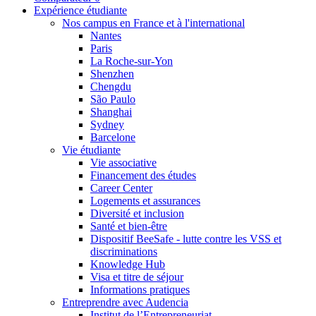
Expérience étudiante
Nos campus en France et à l'international
Nantes
Paris
La Roche-sur-Yon
Shenzhen
Chengdu
São Paulo
Shanghai
Sydney
Barcelone
Vie étudiante
Vie associative
Financement des études
Career Center
Logements et assurances
Diversité et inclusion
Santé et bien-être
Dispositif BeeSafe - lutte contre les VSS et
discriminations
Knowledge Hub
Visa et titre de séjour
Informations pratiques
Entreprendre avec Audencia
Institut de l’Entrepreneuriat