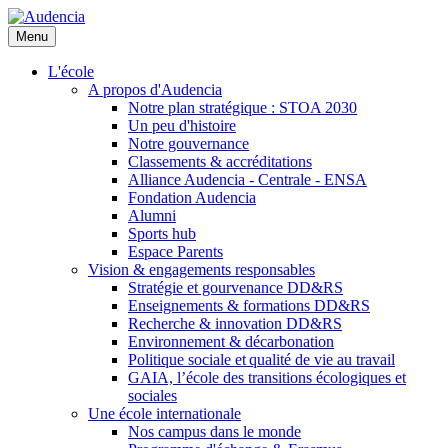
Aller
au
Menu
contenu
principal
L'école
A propos d'Audencia
Notre plan stratégique : STOA 2030
Un peu d'histoire
Notre gouvernance
Classements & accréditations
Alliance Audencia - Centrale - ENSA
Fondation Audencia
Alumni
Sports hub
Espace Parents
Vision & engagements responsables
Stratégie et gourvenance DD&RS
Enseignements & formations DD&RS
Recherche & innovation DD&RS
Environnement & décarbonation
Politique sociale et qualité de vie au travail
GAIA, l’école des transitions écologiques et
sociales
Une école internationale
Nos campus dans le monde