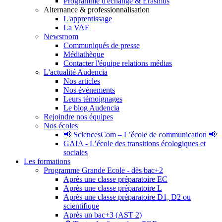
Programme d'échange & Erasmus
Alternance & professionnalisation
L'apprentissage
La VAE
Newsroom
Communiqués de presse
Médiathèque
Contacter l'équipe relations médias
L'actualité Audencia
Nos articles
Nos événements
Leurs témoignages
Le blog Audencia
Rejoindre nos équipes
Nos écoles
📢 SciencesCom – L’école de communication 📢
GAIA - L’école des transitions écologiques et
sociales
Les formations
Programme Grande Ecole - dès bac+2
Après une classe préparatoire EC
Après une classe préparatoire L
Après une classe préparatoire D1, D2 ou
scientifique
Après un bac+3 (AST 2)