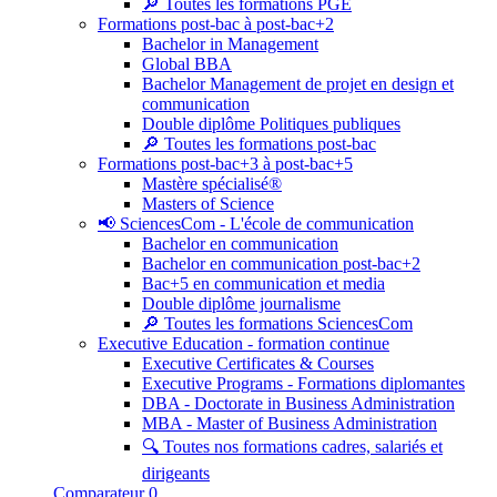
🔎 Toutes les formations PGE
Formations post-bac à post-bac+2
Bachelor in Management
Global BBA
Bachelor Management de projet en design et
communication
Double diplôme Politiques publiques
🔎 Toutes les formations post-bac
Formations post-bac+3 à post-bac+5
Mastère spécialisé®
Masters of Science
📢 SciencesCom - L'école de communication
Bachelor en communication
Bachelor en communication post-bac+2
Bac+5 en communication et media
Double diplôme journalisme
🔎 Toutes les formations SciencesCom
Executive Education - formation continue
Executive Certificates & Courses
Executive Programs - Formations diplomantes
DBA - Doctorate in Business Administration
MBA - Master of Business Administration
🔍 Toutes nos formations cadres, salariés et
dirigeants
Comparateur
0