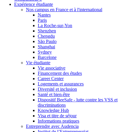
Expérience étudiante
Nos campus en France et à l'international
Nantes
Paris
La Roche-sur-Yon
Shenzhen
Chengdu
São Paulo
Shanghai
Sydney
Barcelone
Vie étudiante
Vie associative
Financement des études
Career Center
Logements et assurances
Diversité et inclusion
Santé et bien-être
Dispositif BeeSafe - lutte contre les VSS et
discriminations
Knowledge Hub
Visa et titre de séjour
Informations pratiques
Entreprendre avec Audencia
Institut de l’Entrepreneuriat