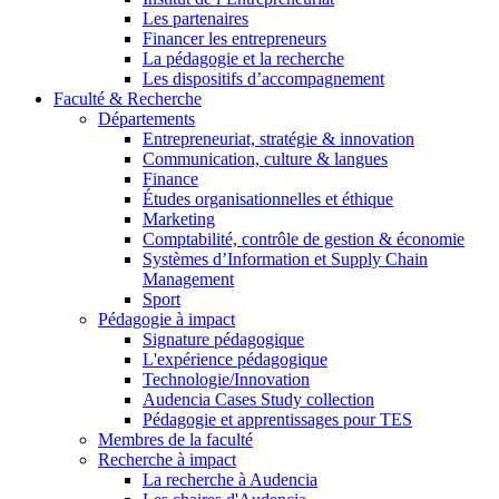
Les partenaires
Financer les entrepreneurs
La pédagogie et la recherche
Les dispositifs d’accompagnement
Faculté & Recherche
Départements
Entrepreneuriat, stratégie & innovation
Communication, culture & langues
Finance
Études organisationnelles et éthique
Marketing
Comptabilité, contrôle de gestion & économie
Systèmes d’Information et Supply Chain
Management
Sport
Pédagogie à impact
Signature pédagogique
L'expérience pédagogique
Technologie/Innovation
Audencia Cases Study collection
Pédagogie et apprentissages pour TES
Membres de la faculté
Recherche à impact
La recherche à Audencia