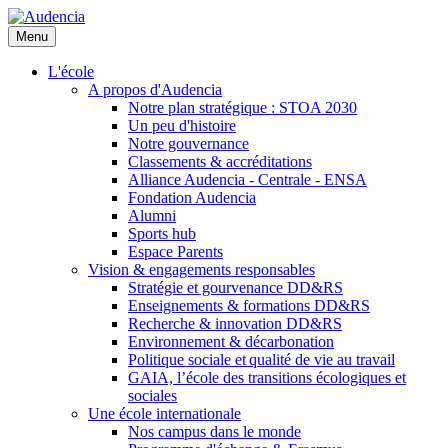
Aller
au
Menu
contenu
principal
L'école
A propos d'Audencia
Notre plan stratégique : STOA 2030
Un peu d'histoire
Notre gouvernance
Classements & accréditations
Alliance Audencia - Centrale - ENSA
Fondation Audencia
Alumni
Sports hub
Espace Parents
Vision & engagements responsables
Stratégie et gourvenance DD&RS
Enseignements & formations DD&RS
Recherche & innovation DD&RS
Environnement & décarbonation
Politique sociale et qualité de vie au travail
GAIA, l’école des transitions écologiques et
sociales
Une école internationale
Nos campus dans le monde