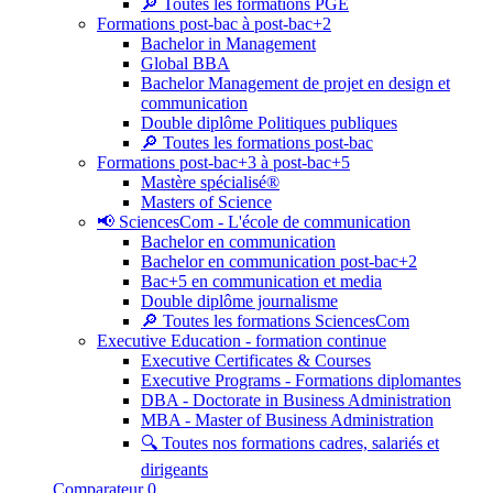
🔎 Toutes les formations PGE
Formations post-bac à post-bac+2
Bachelor in Management
Global BBA
Bachelor Management de projet en design et
communication
Double diplôme Politiques publiques
🔎 Toutes les formations post-bac
Formations post-bac+3 à post-bac+5
Mastère spécialisé®
Masters of Science
📢 SciencesCom - L'école de communication
Bachelor en communication
Bachelor en communication post-bac+2
Bac+5 en communication et media
Double diplôme journalisme
🔎 Toutes les formations SciencesCom
Executive Education - formation continue
Executive Certificates & Courses
Executive Programs - Formations diplomantes
DBA - Doctorate in Business Administration
MBA - Master of Business Administration
🔍 Toutes nos formations cadres, salariés et
dirigeants
Comparateur
0