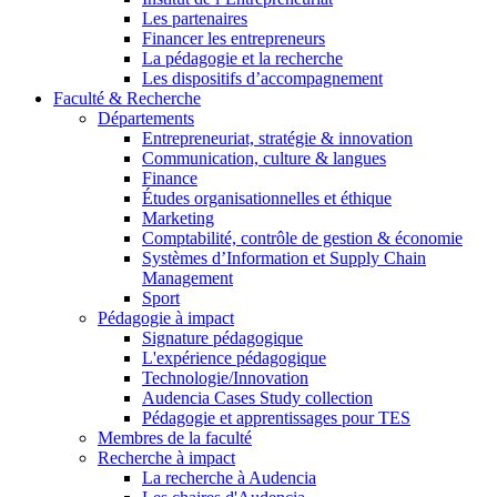
Les partenaires
Financer les entrepreneurs
La pédagogie et la recherche
Les dispositifs d’accompagnement
Faculté & Recherche
Départements
Entrepreneuriat, stratégie & innovation
Communication, culture & langues
Finance
Études organisationnelles et éthique
Marketing
Comptabilité, contrôle de gestion & économie
Systèmes d’Information et Supply Chain
Management
Sport
Pédagogie à impact
Signature pédagogique
L'expérience pédagogique
Technologie/Innovation
Audencia Cases Study collection
Pédagogie et apprentissages pour TES
Membres de la faculté
Recherche à impact
La recherche à Audencia