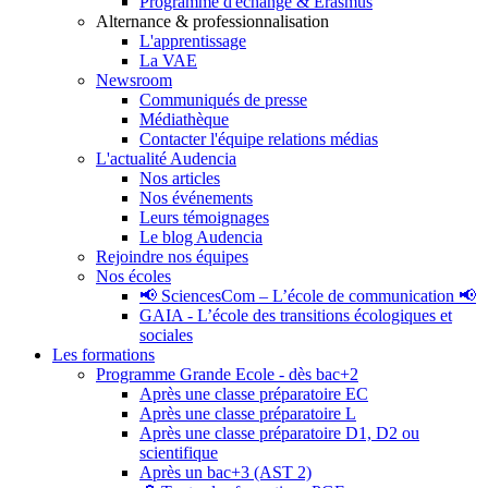
Programme d'échange & Erasmus
Alternance & professionnalisation
L'apprentissage
La VAE
Newsroom
Communiqués de presse
Médiathèque
Contacter l'équipe relations médias
L'actualité Audencia
Nos articles
Nos événements
Leurs témoignages
Le blog Audencia
Rejoindre nos équipes
Nos écoles
📢 SciencesCom – L’école de communication 📢
GAIA - L’école des transitions écologiques et
sociales
Les formations
Programme Grande Ecole - dès bac+2
Après une classe préparatoire EC
Après une classe préparatoire L
Après une classe préparatoire D1, D2 ou
scientifique
Après un bac+3 (AST 2)