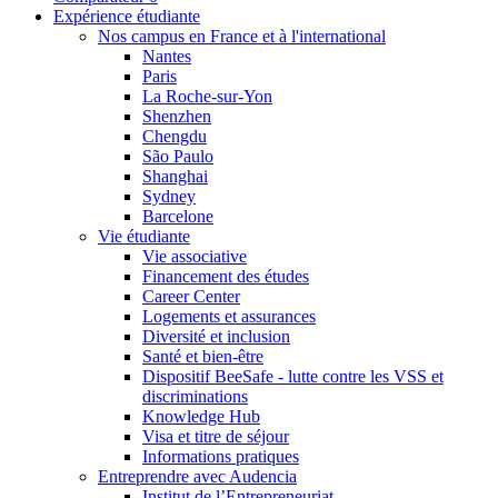
Expérience étudiante
Nos campus en France et à l'international
Nantes
Paris
La Roche-sur-Yon
Shenzhen
Chengdu
São Paulo
Shanghai
Sydney
Barcelone
Vie étudiante
Vie associative
Financement des études
Career Center
Logements et assurances
Diversité et inclusion
Santé et bien-être
Dispositif BeeSafe - lutte contre les VSS et
discriminations
Knowledge Hub
Visa et titre de séjour
Informations pratiques
Entreprendre avec Audencia
Institut de l’Entrepreneuriat