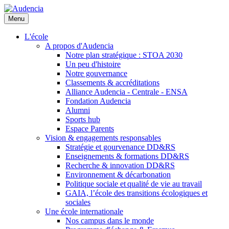
Aller
au
Menu
contenu
principal
L'école
A propos d'Audencia
Notre plan stratégique : STOA 2030
Un peu d'histoire
Notre gouvernance
Classements & accréditations
Alliance Audencia - Centrale - ENSA
Fondation Audencia
Alumni
Sports hub
Espace Parents
Vision & engagements responsables
Stratégie et gourvenance DD&RS
Enseignements & formations DD&RS
Recherche & innovation DD&RS
Environnement & décarbonation
Politique sociale et qualité de vie au travail
GAIA, l’école des transitions écologiques et
sociales
Une école internationale
Nos campus dans le monde