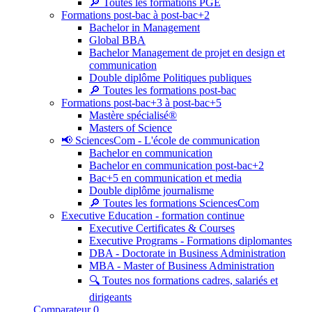
🔎 Toutes les formations PGE
Formations post-bac à post-bac+2
Bachelor in Management
Global BBA
Bachelor Management de projet en design et
communication
Double diplôme Politiques publiques
🔎 Toutes les formations post-bac
Formations post-bac+3 à post-bac+5
Mastère spécialisé®
Masters of Science
📢 SciencesCom - L'école de communication
Bachelor en communication
Bachelor en communication post-bac+2
Bac+5 en communication et media
Double diplôme journalisme
🔎 Toutes les formations SciencesCom
Executive Education - formation continue
Executive Certificates & Courses
Executive Programs - Formations diplomantes
DBA - Doctorate in Business Administration
MBA - Master of Business Administration
🔍 Toutes nos formations cadres, salariés et
dirigeants
Comparateur
0