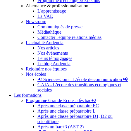
Programme d'échange & Erasmus
Alternance & professionnalisation
L'apprentissage
La VAE
Newsroom
Communiqués de presse
Médiathèque
Contacter l'équipe relations médias
L'actualité Audencia
Nos articles
Nos événements
Leurs témoignages
Le blog Audencia
Rejoindre nos équipes
Nos écoles
📢 SciencesCom – L’école de communication 📢
GAIA - L’école des transitions écologiques et
sociales
Les formations
Programme Grande Ecole - dès bac+2
Après une classe préparatoire EC
Après une classe préparatoire L
Après une classe préparatoire D1, D2 ou
scientifique
Après un bac+3 (AST 2)