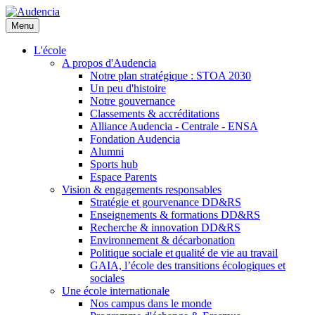
Aller
au
Menu
contenu
principal
L'école
A propos d'Audencia
Notre plan stratégique : STOA 2030
Un peu d'histoire
Notre gouvernance
Classements & accréditations
Alliance Audencia - Centrale - ENSA
Fondation Audencia
Alumni
Sports hub
Espace Parents
Vision & engagements responsables
Stratégie et gourvenance DD&RS
Enseignements & formations DD&RS
Recherche & innovation DD&RS
Environnement & décarbonation
Politique sociale et qualité de vie au travail
GAIA, l’école des transitions écologiques et
sociales
Une école internationale
Nos campus dans le monde