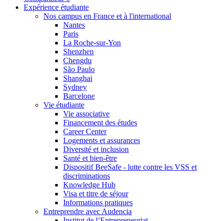
Expérience étudiante
Nos campus en France et à l'international
Nantes
Paris
La Roche-sur-Yon
Shenzhen
Chengdu
São Paulo
Shanghai
Sydney
Barcelone
Vie étudiante
Vie associative
Financement des études
Career Center
Logements et assurances
Diversité et inclusion
Santé et bien-être
Dispositif BeeSafe - lutte contre les VSS et
discriminations
Knowledge Hub
Visa et titre de séjour
Informations pratiques
Entreprendre avec Audencia
Institut de l’Entrepreneuriat