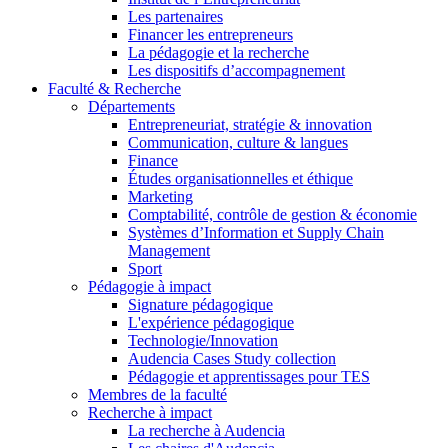
Les partenaires
Financer les entrepreneurs
La pédagogie et la recherche
Les dispositifs d’accompagnement
Faculté & Recherche
Départements
Entrepreneuriat, stratégie & innovation
Communication, culture & langues
Finance
Études organisationnelles et éthique
Marketing
Comptabilité, contrôle de gestion & économie
Systèmes d’Information et Supply Chain
Management
Sport
Pédagogie à impact
Signature pédagogique
L'expérience pédagogique
Technologie/Innovation
Audencia Cases Study collection
Pédagogie et apprentissages pour TES
Membres de la faculté
Recherche à impact
La recherche à Audencia