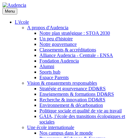
Aller
au
Menu
contenu
principal
L'école
A propos d'Audencia
Notre plan stratégique : STOA 2030
Un peu d'histoire
Notre gouvernance
Classements & accréditations
Alliance Audencia - Centrale - ENSA
Fondation Audencia
Alumni
Sports hub
Espace Parents
Vision & engagements responsables
Stratégie et gourvenance DD&RS
Enseignements & formations DD&RS
Recherche & innovation DD&RS
Environnement & décarbonation
Politique sociale et qualité de vie au travail
GAIA, l’école des transitions écologiques et
sociales
Une école internationale
Nos campus dans le monde