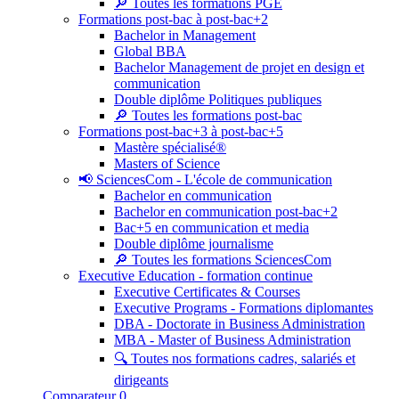
🔎 Toutes les formations PGE
Formations post-bac à post-bac+2
Bachelor in Management
Global BBA
Bachelor Management de projet en design et
communication
Double diplôme Politiques publiques
🔎 Toutes les formations post-bac
Formations post-bac+3 à post-bac+5
Mastère spécialisé®
Masters of Science
📢 SciencesCom - L'école de communication
Bachelor en communication
Bachelor en communication post-bac+2
Bac+5 en communication et media
Double diplôme journalisme
🔎 Toutes les formations SciencesCom
Executive Education - formation continue
Executive Certificates & Courses
Executive Programs - Formations diplomantes
DBA - Doctorate in Business Administration
MBA - Master of Business Administration
🔍 Toutes nos formations cadres, salariés et
dirigeants
Comparateur
0