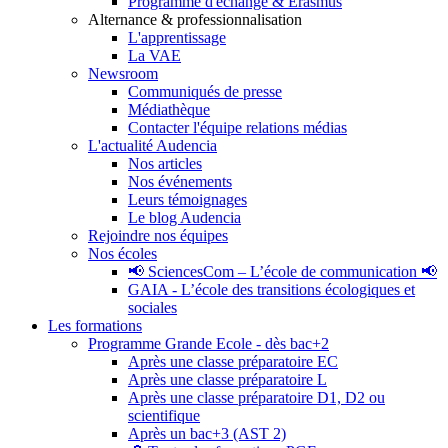
Programme d'échange & Erasmus
Alternance & professionnalisation
L'apprentissage
La VAE
Newsroom
Communiqués de presse
Médiathèque
Contacter l'équipe relations médias
L'actualité Audencia
Nos articles
Nos événements
Leurs témoignages
Le blog Audencia
Rejoindre nos équipes
Nos écoles
📢 SciencesCom – L’école de communication 📢
GAIA - L’école des transitions écologiques et
sociales
Les formations
Programme Grande Ecole - dès bac+2
Après une classe préparatoire EC
Après une classe préparatoire L
Après une classe préparatoire D1, D2 ou
scientifique
Après un bac+3 (AST 2)