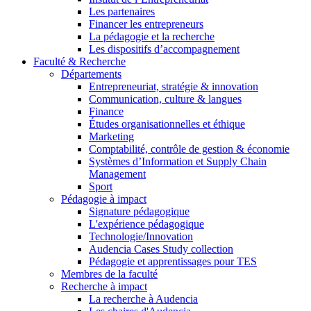
Les partenaires
Financer les entrepreneurs
La pédagogie et la recherche
Les dispositifs d’accompagnement
Faculté & Recherche
Départements
Entrepreneuriat, stratégie & innovation
Communication, culture & langues
Finance
Études organisationnelles et éthique
Marketing
Comptabilité, contrôle de gestion & économie
Systèmes d’Information et Supply Chain
Management
Sport
Pédagogie à impact
Signature pédagogique
L'expérience pédagogique
Technologie/Innovation
Audencia Cases Study collection
Pédagogie et apprentissages pour TES
Membres de la faculté
Recherche à impact
La recherche à Audencia