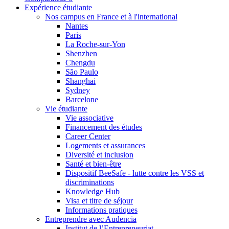
Expérience étudiante
Nos campus en France et à l'international
Nantes
Paris
La Roche-sur-Yon
Shenzhen
Chengdu
São Paulo
Shanghai
Sydney
Barcelone
Vie étudiante
Vie associative
Financement des études
Career Center
Logements et assurances
Diversité et inclusion
Santé et bien-être
Dispositif BeeSafe - lutte contre les VSS et
discriminations
Knowledge Hub
Visa et titre de séjour
Informations pratiques
Entreprendre avec Audencia
Institut de l’Entrepreneuriat