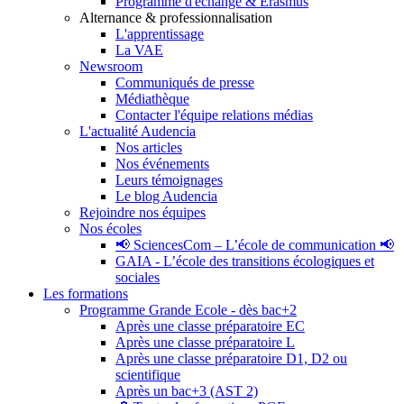
Programme d'échange & Erasmus
Alternance & professionnalisation
L'apprentissage
La VAE
Newsroom
Communiqués de presse
Médiathèque
Contacter l'équipe relations médias
L'actualité Audencia
Nos articles
Nos événements
Leurs témoignages
Le blog Audencia
Rejoindre nos équipes
Nos écoles
📢 SciencesCom – L’école de communication 📢
GAIA - L’école des transitions écologiques et
sociales
Les formations
Programme Grande Ecole - dès bac+2
Après une classe préparatoire EC
Après une classe préparatoire L
Après une classe préparatoire D1, D2 ou
scientifique
Après un bac+3 (AST 2)