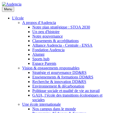
Aller
au
Menu
contenu
principal
L'école
A propos d'Audencia
Notre plan stratégique : STOA 2030
Un peu d'histoire
Notre gouvernance
Classements & accréditations
Alliance Audencia - Centrale - ENSA
Fondation Audencia
Alumni
Sports hub
Espace Parents
Vision & engagements responsables
Stratégie et gourvenance DD&RS
Enseignements & formations DD&RS
Recherche & innovation DD&RS
Environnement & décarbonation
Politique sociale et qualité de vie au travail
GAIA, l’école des transitions écologiques et
sociales
Une école internationale
Nos campus dans le monde