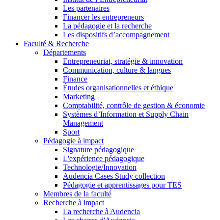
Les partenaires
Financer les entrepreneurs
La pédagogie et la recherche
Les dispositifs d’accompagnement
Faculté & Recherche
Départements
Entrepreneuriat, stratégie & innovation
Communication, culture & langues
Finance
Études organisationnelles et éthique
Marketing
Comptabilité, contrôle de gestion & économie
Systèmes d’Information et Supply Chain
Management
Sport
Pédagogie à impact
Signature pédagogique
L'expérience pédagogique
Technologie/Innovation
Audencia Cases Study collection
Pédagogie et apprentissages pour TES
Membres de la faculté
Recherche à impact
La recherche à Audencia