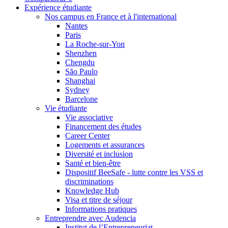
Expérience étudiante
Nos campus en France et à l'international
Nantes
Paris
La Roche-sur-Yon
Shenzhen
Chengdu
São Paulo
Shanghai
Sydney
Barcelone
Vie étudiante
Vie associative
Financement des études
Career Center
Logements et assurances
Diversité et inclusion
Santé et bien-être
Dispositif BeeSafe - lutte contre les VSS et
discriminations
Knowledge Hub
Visa et titre de séjour
Informations pratiques
Entreprendre avec Audencia
Institut de l’Entrepreneuriat