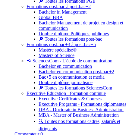
🔎 Toutes les formations PGE
Formations post-bac à post-bac+2
Bachelor in Management
Global BBA
Bachelor Management de projet en design et
communication
Double diplôme Politiques publiques
🔎 Toutes les formations post-bac
Formations post-bac+3 à post-bac+5
Mastère spécialisé®
Masters of Science
📢 SciencesCom - L'école de communication
Bachelor en communication
Bachelor en communication post-bac+2
Bac+5 en communication et media
Double diplôme journalisme
🔎 Toutes les formations SciencesCom
Executive Education - formation continue
Executive Certificates & Courses
Executive Programs - Formations diplomantes
DBA - Doctorate in Business Administration
MBA - Master of Business Administration
🔍 Toutes nos formations cadres, salariés et
dirigeants
Comparateur
0