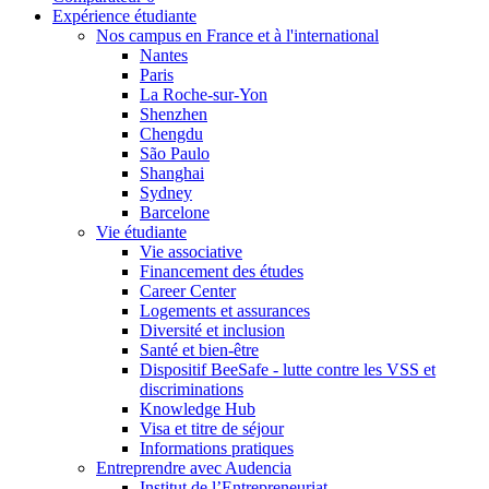
Expérience étudiante
Nos campus en France et à l'international
Nantes
Paris
La Roche-sur-Yon
Shenzhen
Chengdu
São Paulo
Shanghai
Sydney
Barcelone
Vie étudiante
Vie associative
Financement des études
Career Center
Logements et assurances
Diversité et inclusion
Santé et bien-être
Dispositif BeeSafe - lutte contre les VSS et
discriminations
Knowledge Hub
Visa et titre de séjour
Informations pratiques
Entreprendre avec Audencia
Institut de l’Entrepreneuriat