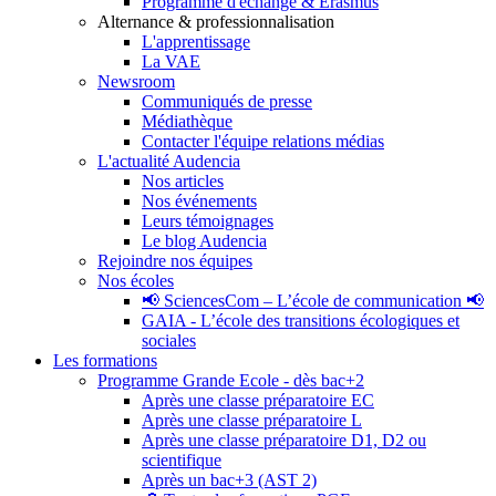
Programme d'échange & Erasmus
Alternance & professionnalisation
L'apprentissage
La VAE
Newsroom
Communiqués de presse
Médiathèque
Contacter l'équipe relations médias
L'actualité Audencia
Nos articles
Nos événements
Leurs témoignages
Le blog Audencia
Rejoindre nos équipes
Nos écoles
📢 SciencesCom – L’école de communication 📢
GAIA - L’école des transitions écologiques et
sociales
Les formations
Programme Grande Ecole - dès bac+2
Après une classe préparatoire EC
Après une classe préparatoire L
Après une classe préparatoire D1, D2 ou
scientifique
Après un bac+3 (AST 2)