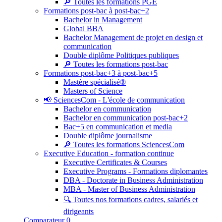
🔎 Toutes les formations PGE
Formations post-bac à post-bac+2
Bachelor in Management
Global BBA
Bachelor Management de projet en design et
communication
Double diplôme Politiques publiques
🔎 Toutes les formations post-bac
Formations post-bac+3 à post-bac+5
Mastère spécialisé®
Masters of Science
📢 SciencesCom - L'école de communication
Bachelor en communication
Bachelor en communication post-bac+2
Bac+5 en communication et media
Double diplôme journalisme
🔎 Toutes les formations SciencesCom
Executive Education - formation continue
Executive Certificates & Courses
Executive Programs - Formations diplomantes
DBA - Doctorate in Business Administration
MBA - Master of Business Administration
🔍 Toutes nos formations cadres, salariés et
dirigeants
Comparateur
0