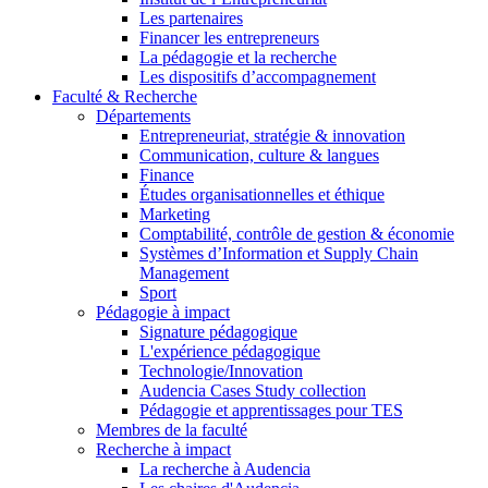
Les partenaires
Financer les entrepreneurs
La pédagogie et la recherche
Les dispositifs d’accompagnement
Faculté & Recherche
Départements
Entrepreneuriat, stratégie & innovation
Communication, culture & langues
Finance
Études organisationnelles et éthique
Marketing
Comptabilité, contrôle de gestion & économie
Systèmes d’Information et Supply Chain
Management
Sport
Pédagogie à impact
Signature pédagogique
L'expérience pédagogique
Technologie/Innovation
Audencia Cases Study collection
Pédagogie et apprentissages pour TES
Membres de la faculté
Recherche à impact
La recherche à Audencia