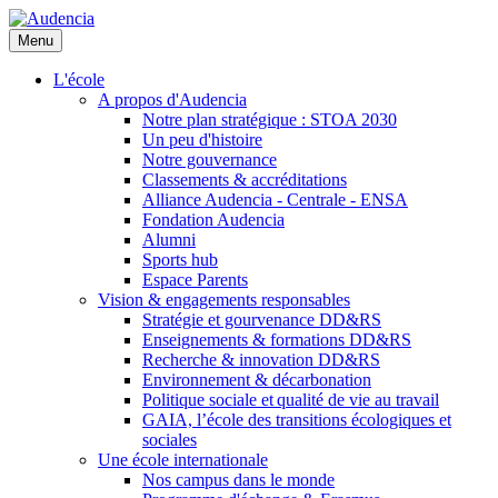
Aller
au
Menu
contenu
principal
L'école
A propos d'Audencia
Notre plan stratégique : STOA 2030
Un peu d'histoire
Notre gouvernance
Classements & accréditations
Alliance Audencia - Centrale - ENSA
Fondation Audencia
Alumni
Sports hub
Espace Parents
Vision & engagements responsables
Stratégie et gourvenance DD&RS
Enseignements & formations DD&RS
Recherche & innovation DD&RS
Environnement & décarbonation
Politique sociale et qualité de vie au travail
GAIA, l’école des transitions écologiques et
sociales
Une école internationale
Nos campus dans le monde