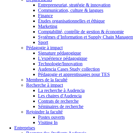
Entrepreneuriat, stratégie & innovation
Communication, culture & langues
Finance
Études organisationnelles et éthique
Marketing
Comptabilité, contrôle de gestion & économie
Systèmes d’Information et Supply Chain Manage
Sport
Pédagogie à impact
Signature pédagogique
L'expérience pédagogique
Technologie/Innovation
Audencia Cases Study collection
Pédagogie et apprentissages pour TES
Membres de la faculté
Recherche à impact
La recherche à Audencia
Les chaires d'Audencia
Contrats de recherche
Séminaires de recherche
Rejoindre la faculté
Postes ouverts
Visiting In
Entreprises