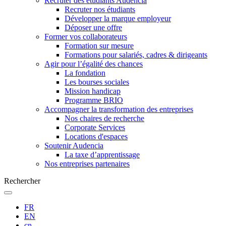
Recruter des étudiants Audencia
Recruter nos étudiants
Développer la marque employeur
Déposer une offre
Former vos collaborateurs
Formation sur mesure
Formations pour salariés, cadres & dirigeants
Agir pour l’égalité des chances
La fondation
Les bourses sociales
Mission handicap
Programme BRIO
Accompagner la transformation des entreprises
Nos chaires de recherche
Corporate Services
Locations d'espaces
Soutenir Audencia
La taxe d’apprentissage
Nos entreprises partenaires
Rechercher
FR
EN
cn