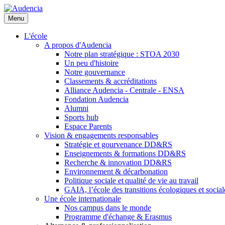
Aller
au
Menu
contenu
principal
L'école
A propos d'Audencia
Notre plan stratégique : STOA 2030
Un peu d'histoire
Notre gouvernance
Classements & accréditations
Alliance Audencia - Centrale - ENSA
Fondation Audencia
Alumni
Sports hub
Espace Parents
Vision & engagements responsables
Stratégie et gourvenance DD&RS
Enseignements & formations DD&RS
Recherche & innovation DD&RS
Environnement & décarbonation
Politique sociale et qualité de vie au travail
GAIA, l’école des transitions écologiques et social
Une école internationale
Nos campus dans le monde
Programme d'échange & Erasmus