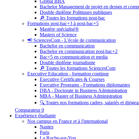
Global BBA
Bachelor Management de projet en design et com
Double diplôme Politiques publiques
🔎 Toutes les formations post-bac
Formations post-bac+3 à post-bac+5
Mastère spécialisé®
Masters of Science
📢 SciencesCom - L'école de communication
Bachelor en communication
Bachelor en communication post-bac+2
Bac+5 en communication et media
Double diplôme journalisme
🔎 Toutes les formations SciencesCom
Executive Education - formation continue
Executive Certificates & Courses
Executive Programs - Formations diplomantes
DBA - Doctorate in Business Administration
MBA - Master of Business Administration
🔍 Toutes nos formations cadres, salariés et dirigea
Comparateur
0
Expérience étudiante
Nos campus en France et à l'international
Nantes
Paris
La Roche-sur-Yon