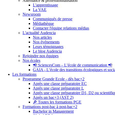
Alternance & professionnalisation
L'apprentissage
La VAE
Newsroom
Communiqués de presse
Médiathèque
Contacter l'équipe relations médias
L'actualité Audencia
Nos articles
Nos événements
Leurs témoignages
Le blog Audencia
Rejoindre nos équipes
Nos écoles
📢 SciencesCom – L’école de communication 📢
GAIA - L’école des transitions écologiques et soci
Les formations
Programme Grande Ecole - dès bac+2
Après une classe préparatoire EC
Après une classe préparatoire L
Après une classe préparatoire D1, D2 ou scientifi
Après un bac+3 (AST 2)
🔎 Toutes les formations PGE
Formations post-bac à post-bac+2
Bachelor in Management