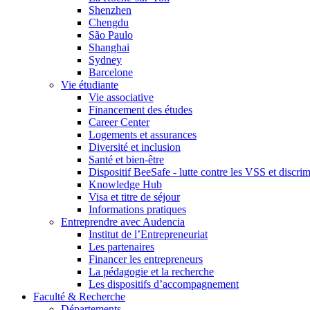
Shenzhen
Chengdu
São Paulo
Shanghai
Sydney
Barcelone
Vie étudiante
Vie associative
Financement des études
Career Center
Logements et assurances
Diversité et inclusion
Santé et bien-être
Dispositif BeeSafe - lutte contre les VSS et discri
Knowledge Hub
Visa et titre de séjour
Informations pratiques
Entreprendre avec Audencia
Institut de l’Entrepreneuriat
Les partenaires
Financer les entrepreneurs
La pédagogie et la recherche
Les dispositifs d’accompagnement
Faculté & Recherche
Départements