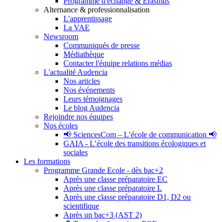
Programme d'échange & Erasmus
Alternance & professionnalisation
L'apprentissage
La VAE
Newsroom
Communiqués de presse
Médiathèque
Contacter l'équipe relations médias
L'actualité Audencia
Nos articles
Nos événements
Leurs témoignages
Le blog Audencia
Rejoindre nos équipes
Nos écoles
📢 SciencesCom – L’école de communication 📢
GAIA - L’école des transitions écologiques et
sociales
Les formations
Programme Grande Ecole - dès bac+2
Après une classe préparatoire EC
Après une classe préparatoire L
Après une classe préparatoire D1, D2 ou
scientifique
Après un bac+3 (AST 2)