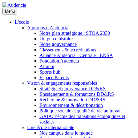
Aller
au
Menu
contenu
principal
L'école
A propos d'Audencia
Notre plan stratégique : STOA 2030
Un peu d'histoire
Notre gouvernance
Classements & accréditations
Alliance Audencia - Centrale - ENSA
Fondation Audencia
Alumni
Sports hub
Espace Parents
Vision & engagements responsables
Stratégie et gourvenance DD&RS
Enseignements & formations DD&RS
Recherche & innovation DD&RS
Environnement & décarbonation
Politique sociale et qualité de vie au travail
GAIA, l’école des transitions écologiques et
sociales
Une école internationale
Nos campus dans le monde