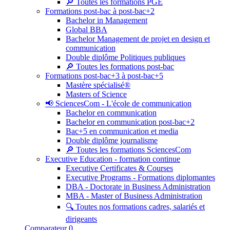
🔎 Toutes les formations PGE
Formations post-bac à post-bac+2
Bachelor in Management
Global BBA
Bachelor Management de projet en design et
communication
Double diplôme Politiques publiques
🔎 Toutes les formations post-bac
Formations post-bac+3 à post-bac+5
Mastère spécialisé®
Masters of Science
📢 SciencesCom - L'école de communication
Bachelor en communication
Bachelor en communication post-bac+2
Bac+5 en communication et media
Double diplôme journalisme
🔎 Toutes les formations SciencesCom
Executive Education - formation continue
Executive Certificates & Courses
Executive Programs - Formations diplomantes
DBA - Doctorate in Business Administration
MBA - Master of Business Administration
🔍 Toutes nos formations cadres, salariés et
dirigeants
Comparateur
0