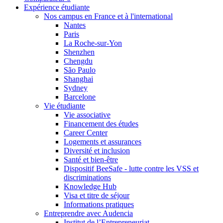
Expérience étudiante
Nos campus en France et à l'international
Nantes
Paris
La Roche-sur-Yon
Shenzhen
Chengdu
São Paulo
Shanghai
Sydney
Barcelone
Vie étudiante
Vie associative
Financement des études
Career Center
Logements et assurances
Diversité et inclusion
Santé et bien-être
Dispositif BeeSafe - lutte contre les VSS et
discriminations
Knowledge Hub
Visa et titre de séjour
Informations pratiques
Entreprendre avec Audencia
Institut de l’Entrepreneuriat