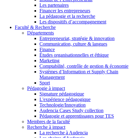
Les partenaires
Financer les entrepreneurs
La pédagogie et la recherche
Les dispositifs d’accompagnement
Faculté & Recherche
Départements
Entrepreneuriat, stratégie & innovation
Communication, culture & langues
Finance
Études organisationnelles et éthique
Marketing
Comptabilité, contrôle de gestion & économie
Systèmes d’Information et Supply Chain
Management
Sport
Pédagogie à impact
Signature pédagogique
L'expérience pédagogique
Technologie/Innovation
Audencia Cases Study collection
Pédagogie et apprentissages pour TES
Membres de la faculté
Recherche à impact
La recherche à Audencia