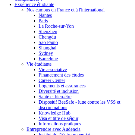
Expérience étudiante
Nos campus en France et à l'international
Nantes
Paris
La Roche-sur-Yon
Shenzhen
Chengdu
São Paulo
Shanghai
Sydney
Barcelone
Vie étudiante
Vie associative
Financement des études
Career Center
Logements et assurances
Diversité et inclusion
Santé et bien-être
Dispositif BeeSafe - lutte contre les VSS et
discriminations
Knowledge Hub
Visa et titre de séjour
Informations pratiques
Entreprendre avec Audencia
Institut de l’Entrepreneuriat