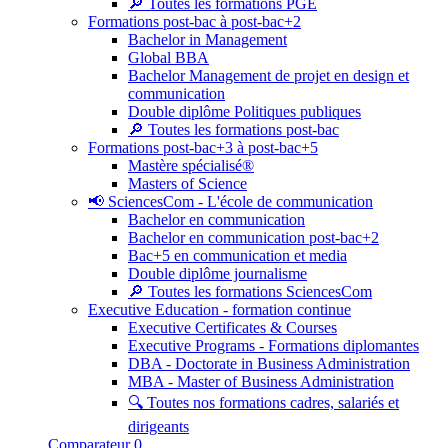
🔎 Toutes les formations PGE
Formations post-bac à post-bac+2
Bachelor in Management
Global BBA
Bachelor Management de projet en design et
communication
Double diplôme Politiques publiques
🔎 Toutes les formations post-bac
Formations post-bac+3 à post-bac+5
Mastère spécialisé®
Masters of Science
📢 SciencesCom - L'école de communication
Bachelor en communication
Bachelor en communication post-bac+2
Bac+5 en communication et media
Double diplôme journalisme
🔎 Toutes les formations SciencesCom
Executive Education - formation continue
Executive Certificates & Courses
Executive Programs - Formations diplomantes
DBA - Doctorate in Business Administration
MBA - Master of Business Administration
🔍 Toutes nos formations cadres, salariés et
dirigeants
Comparateur
0