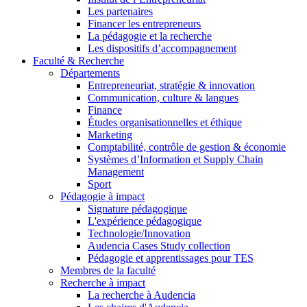
Les partenaires
Financer les entrepreneurs
La pédagogie et la recherche
Les dispositifs d’accompagnement
Faculté & Recherche
Départements
Entrepreneuriat, stratégie & innovation
Communication, culture & langues
Finance
Études organisationnelles et éthique
Marketing
Comptabilité, contrôle de gestion & économie
Systèmes d’Information et Supply Chain
Management
Sport
Pédagogie à impact
Signature pédagogique
L'expérience pédagogique
Technologie/Innovation
Audencia Cases Study collection
Pédagogie et apprentissages pour TES
Membres de la faculté
Recherche à impact
La recherche à Audencia