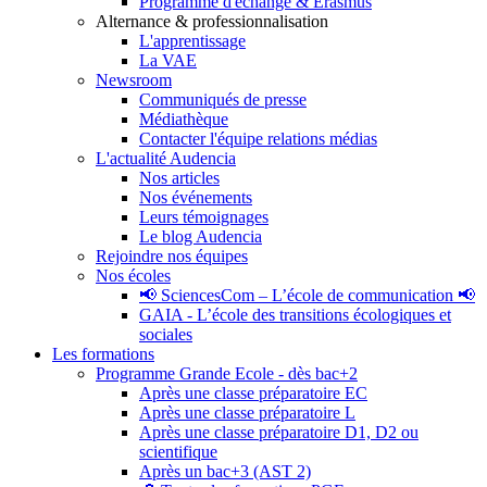
Programme d'échange & Erasmus
Alternance & professionnalisation
L'apprentissage
La VAE
Newsroom
Communiqués de presse
Médiathèque
Contacter l'équipe relations médias
L'actualité Audencia
Nos articles
Nos événements
Leurs témoignages
Le blog Audencia
Rejoindre nos équipes
Nos écoles
📢 SciencesCom – L’école de communication 📢
GAIA - L’école des transitions écologiques et
sociales
Les formations
Programme Grande Ecole - dès bac+2
Après une classe préparatoire EC
Après une classe préparatoire L
Après une classe préparatoire D1, D2 ou
scientifique
Après un bac+3 (AST 2)