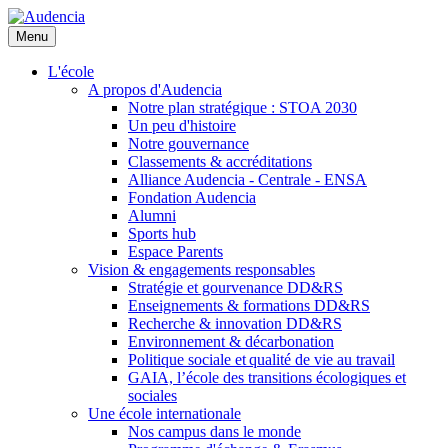
Aller
au
Menu
contenu
principal
L'école
A propos d'Audencia
Notre plan stratégique : STOA 2030
Un peu d'histoire
Notre gouvernance
Classements & accréditations
Alliance Audencia - Centrale - ENSA
Fondation Audencia
Alumni
Sports hub
Espace Parents
Vision & engagements responsables
Stratégie et gourvenance DD&RS
Enseignements & formations DD&RS
Recherche & innovation DD&RS
Environnement & décarbonation
Politique sociale et qualité de vie au travail
GAIA, l’école des transitions écologiques et
sociales
Une école internationale
Nos campus dans le monde