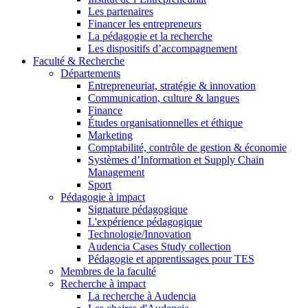
Les partenaires
Financer les entrepreneurs
La pédagogie et la recherche
Les dispositifs d’accompagnement
Faculté & Recherche
Départements
Entrepreneuriat, stratégie & innovation
Communication, culture & langues
Finance
Études organisationnelles et éthique
Marketing
Comptabilité, contrôle de gestion & économie
Systèmes d’Information et Supply Chain
Management
Sport
Pédagogie à impact
Signature pédagogique
L'expérience pédagogique
Technologie/Innovation
Audencia Cases Study collection
Pédagogie et apprentissages pour TES
Membres de la faculté
Recherche à impact
La recherche à Audencia