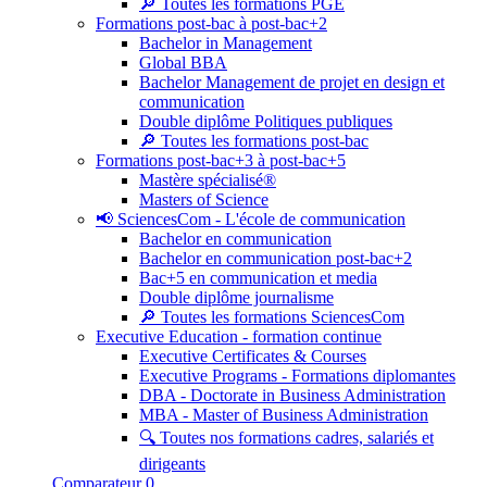
🔎 Toutes les formations PGE
Formations post-bac à post-bac+2
Bachelor in Management
Global BBA
Bachelor Management de projet en design et
communication
Double diplôme Politiques publiques
🔎 Toutes les formations post-bac
Formations post-bac+3 à post-bac+5
Mastère spécialisé®
Masters of Science
📢 SciencesCom - L'école de communication
Bachelor en communication
Bachelor en communication post-bac+2
Bac+5 en communication et media
Double diplôme journalisme
🔎 Toutes les formations SciencesCom
Executive Education - formation continue
Executive Certificates & Courses
Executive Programs - Formations diplomantes
DBA - Doctorate in Business Administration
MBA - Master of Business Administration
🔍 Toutes nos formations cadres, salariés et
dirigeants
Comparateur
0