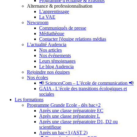
Programme d'échange & Erasmus
Alternance & professionnalisation
L'apprentissage
La VAE
Newsroom
Communiqués de presse
Médiathèque
Contacter l'équipe relations médias
L'actualité Audencia
Nos articles
Nos événements
Leurs témoignages
Le blog Audencia
Rejoindre nos équipes
Nos écoles
📢 SciencesCom – L’école de communication 📢
GAIA - L’école des transitions écologiques et
sociales
Les formations
Programme Grande Ecole - dès bac+2
Après une classe préparatoire EC
Après une classe préparatoire L
Après une classe préparatoire D1, D2 ou
scientifique
Après un bac+3 (AST 2)