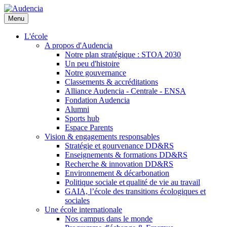
Aller
au
Menu
contenu
principal
L'école
A propos d'Audencia
Notre plan stratégique : STOA 2030
Un peu d'histoire
Notre gouvernance
Classements & accréditations
Alliance Audencia - Centrale - ENSA
Fondation Audencia
Alumni
Sports hub
Espace Parents
Vision & engagements responsables
Stratégie et gourvenance DD&RS
Enseignements & formations DD&RS
Recherche & innovation DD&RS
Environnement & décarbonation
Politique sociale et qualité de vie au travail
GAIA, l’école des transitions écologiques et
sociales
Une école internationale
Nos campus dans le monde