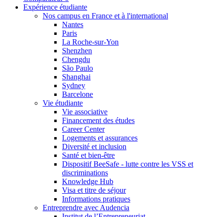
Expérience étudiante
Nos campus en France et à l'international
Nantes
Paris
La Roche-sur-Yon
Shenzhen
Chengdu
São Paulo
Shanghai
Sydney
Barcelone
Vie étudiante
Vie associative
Financement des études
Career Center
Logements et assurances
Diversité et inclusion
Santé et bien-être
Dispositif BeeSafe - lutte contre les VSS et
discriminations
Knowledge Hub
Visa et titre de séjour
Informations pratiques
Entreprendre avec Audencia
Institut de l’Entrepreneuriat