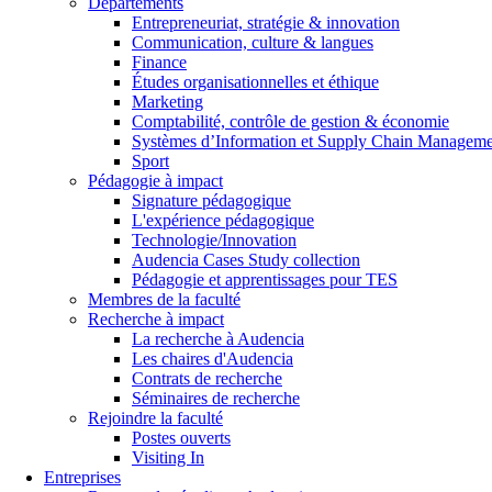
Départements
Entrepreneuriat, stratégie & innovation
Communication, culture & langues
Finance
Études organisationnelles et éthique
Marketing
Comptabilité, contrôle de gestion & économie
Systèmes d’Information et Supply Chain Managem
Sport
Pédagogie à impact
Signature pédagogique
L'expérience pédagogique
Technologie/Innovation
Audencia Cases Study collection
Pédagogie et apprentissages pour TES
Membres de la faculté
Recherche à impact
La recherche à Audencia
Les chaires d'Audencia
Contrats de recherche
Séminaires de recherche
Rejoindre la faculté
Postes ouverts
Visiting In
Entreprises