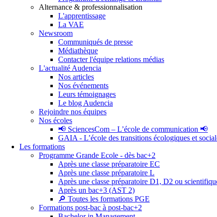
Alternance & professionnalisation
L'apprentissage
La VAE
Newsroom
Communiqués de presse
Médiathèque
Contacter l'équipe relations médias
L'actualité Audencia
Nos articles
Nos événements
Leurs témoignages
Le blog Audencia
Rejoindre nos équipes
Nos écoles
📢 SciencesCom – L’école de communication 📢
GAIA - L’école des transitions écologiques et social
Les formations
Programme Grande Ecole - dès bac+2
Après une classe préparatoire EC
Après une classe préparatoire L
Après une classe préparatoire D1, D2 ou scientifiqu
Après un bac+3 (AST 2)
🔎 Toutes les formations PGE
Formations post-bac à post-bac+2
Bachelor in Management