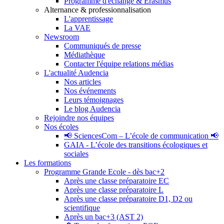
Programme d'échange & Erasmus
Alternance & professionnalisation
L'apprentissage
La VAE
Newsroom
Communiqués de presse
Médiathèque
Contacter l'équipe relations médias
L'actualité Audencia
Nos articles
Nos événements
Leurs témoignages
Le blog Audencia
Rejoindre nos équipes
Nos écoles
📢 SciencesCom – L’école de communication 📢
GAIA - L’école des transitions écologiques et
sociales
Les formations
Programme Grande Ecole - dès bac+2
Après une classe préparatoire EC
Après une classe préparatoire L
Après une classe préparatoire D1, D2 ou
scientifique
Après un bac+3 (AST 2)