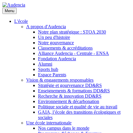
Aller
au
Menu
contenu
principal
L'école
A propos d'Audencia
Notre plan stratégique : STOA 2030
Un peu d'histoire
Notre gouvernance
Classements & accréditations
Alliance Audencia - Centrale - ENSA
Fondation Audencia
Alumni
Sports hub
Espace Parents
Vision & engagements responsables
Stratégie et gourvenance DD&RS
Enseignements & formations DD&RS
Recherche & innovation DD&RS
Environnement & décarbonation
Politique sociale et qualité de vie au travail
GAIA, l’école des transitions écologiques et
sociales
Une école internationale
Nos campus dans le monde