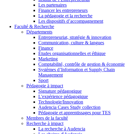
Les partenaires
Financer les entrepreneurs
La pédagogie et la recherche
Les dispositifs d’accompagnement
Faculté & Recherche
Départements
Entrepreneuriat, stratégie & innovation
Communication, culture & langues
Finance
Études organisationnelles et éthique
Marketing
Comptabilité, contrôle de gestion & économie
Systèmes d’Information et Supply Chain
Management
Sport
Pédagogie à impact
Signature pédagogique
L'expérience pédagogique
Technologie/Innovation
Audencia Cases Study collection
Pédagogie et apprentissages pour TES
Membres de la faculté
Recherche à impact
La recherche à Audencia