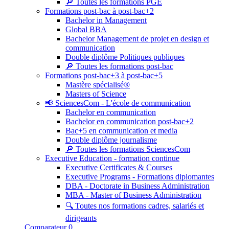
🔎 Toutes les formations PGE
Formations post-bac à post-bac+2
Bachelor in Management
Global BBA
Bachelor Management de projet en design et
communication
Double diplôme Politiques publiques
🔎 Toutes les formations post-bac
Formations post-bac+3 à post-bac+5
Mastère spécialisé®
Masters of Science
📢 SciencesCom - L'école de communication
Bachelor en communication
Bachelor en communication post-bac+2
Bac+5 en communication et media
Double diplôme journalisme
🔎 Toutes les formations SciencesCom
Executive Education - formation continue
Executive Certificates & Courses
Executive Programs - Formations diplomantes
DBA - Doctorate in Business Administration
MBA - Master of Business Administration
🔍 Toutes nos formations cadres, salariés et
dirigeants
Comparateur
0