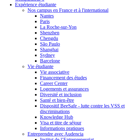
Expérience étudiante
Nos campus en France et à l'international
Nantes
Paris
La Roche-sur-Yon
Shenzhen
Chengdu
São Paulo
Shanghai
Sydney
Barcelone
Vie étudiante
Vie associative
Financement des études
Career Center
Logements et assurances
Diversité et inclusion
Santé et bien-être
Dispositif BeeSafe - lutte contre les VSS et
discriminations
Knowledge Hub
Visa et titre de séjour
Informations pratiques
Entreprendre avec Audencia
Institut de l’Entrepreneuriat