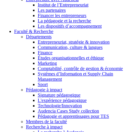
Institut de l’Entrepreneuriat
Les partenaires
Financer les entrepreneurs
La pédagogie et la recherche
Les dispositifs d’accompagnement
Faculté & Recherche
Départements
Entrepreneuriat, stratégie & innovation
Communication, culture & langues
Finance
Études organisationnelles et éthique
Marketing
Comptabilité, contrôle de gestion & économie
Systèmes d’Information et Supply Chain
Management
Sport
Pédagogie à impact
Signature pédagogique
L'expérience pédagogique
Technologie/Innovation
Audencia Cases Study collection
Pédagogie et apprentissages pour TES
Membres de la faculté
Recherche à impact