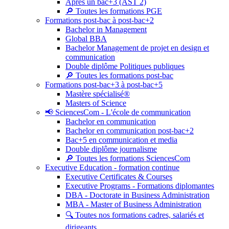
Après un bac+3 (AST 2)
🔎 Toutes les formations PGE
Formations post-bac à post-bac+2
Bachelor in Management
Global BBA
Bachelor Management de projet en design et
communication
Double diplôme Politiques publiques
🔎 Toutes les formations post-bac
Formations post-bac+3 à post-bac+5
Mastère spécialisé®
Masters of Science
📢 SciencesCom - L'école de communication
Bachelor en communication
Bachelor en communication post-bac+2
Bac+5 en communication et media
Double diplôme journalisme
🔎 Toutes les formations SciencesCom
Executive Education - formation continue
Executive Certificates & Courses
Executive Programs - Formations diplomantes
DBA - Doctorate in Business Administration
MBA - Master of Business Administration
🔍 Toutes nos formations cadres, salariés et
dirigeants