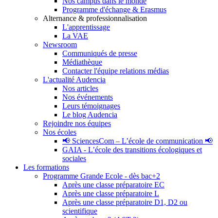
Nos campus dans le monde
Programme d'échange & Erasmus
Alternance & professionnalisation
L'apprentissage
La VAE
Newsroom
Communiqués de presse
Médiathèque
Contacter l'équipe relations médias
L'actualité Audencia
Nos articles
Nos événements
Leurs témoignages
Le blog Audencia
Rejoindre nos équipes
Nos écoles
📢 SciencesCom – L’école de communication 📢
GAIA - L’école des transitions écologiques et
sociales
Les formations
Programme Grande Ecole - dès bac+2
Après une classe préparatoire EC
Après une classe préparatoire L
Après une classe préparatoire D1, D2 ou
scientifique