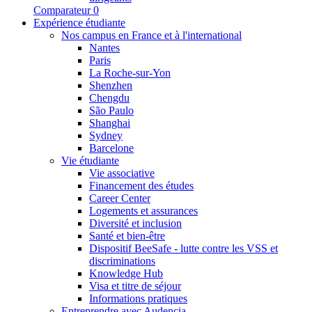
Comparateur
0
Expérience étudiante
Nos campus en France et à l'international
Nantes
Paris
La Roche-sur-Yon
Shenzhen
Chengdu
São Paulo
Shanghai
Sydney
Barcelone
Vie étudiante
Vie associative
Financement des études
Career Center
Logements et assurances
Diversité et inclusion
Santé et bien-être
Dispositif BeeSafe - lutte contre les VSS et
discriminations
Knowledge Hub
Visa et titre de séjour
Informations pratiques
Entreprendre avec Audencia