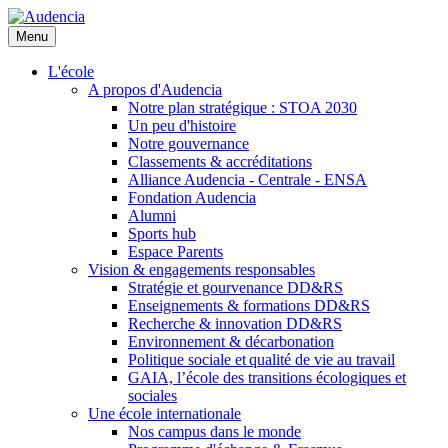
Aller
au
Menu
contenu
principal
L'école
A propos d'Audencia
Notre plan stratégique : STOA 2030
Un peu d'histoire
Notre gouvernance
Classements & accréditations
Alliance Audencia - Centrale - ENSA
Fondation Audencia
Alumni
Sports hub
Espace Parents
Vision & engagements responsables
Stratégie et gourvenance DD&RS
Enseignements & formations DD&RS
Recherche & innovation DD&RS
Environnement & décarbonation
Politique sociale et qualité de vie au travail
GAIA, l’école des transitions écologiques et
sociales
Une école internationale
Nos campus dans le monde