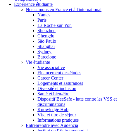
Expérience étudiante
Nos campus en France et à l'international
Nantes
Paris
La Roche-sur-Yon
Shenzhen
Chengdu
São Paulo
Shanghai
Sydney
Barcelone
Vie étudiante
Vie associative
Financement des études
Career Center
Logements et assurances
Diversité et inclusion
Santé et bien-être
Dispositif BeeSafe - lutte contre les VSS et
discriminations
Knowledge Hub
Visa et titre de séjour
Informations pratiques
Entreprendre avec Audencia
Institut de l’Entrepreneuriat