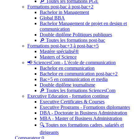
🔎 Toutes les formations PGE
Formations post-bac à post-bac+2
Bachelor in Management
Global BBA
Bachelor Management de projet en design et
communication
Double diplôme Politiques publiques
🔎 Toutes les formations post-bac
Formations post-bac+3 à post-bac+5
Mastère spécialisé®
Masters of Science
📢 SciencesCom - L'école de communication
Bachelor en communication
Bachelor en communication post-bac+2
Bac+5 en communication et media
Double diplôme journalisme
🔎 Toutes les formations SciencesCom
Executive Education - formation continue
Executive Certificates & Courses
Executive Programs - Formations diplomantes
DBA - Doctorate in Business Administration
MBA - Master of Business Administration
🔍 Toutes nos formations cadres, salariés et
dirigeants
Comparateur
0