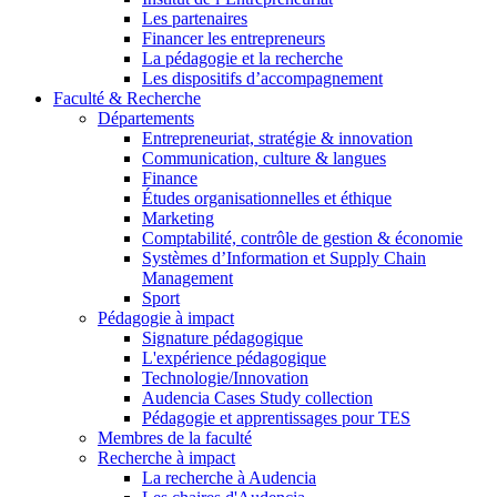
Les partenaires
Financer les entrepreneurs
La pédagogie et la recherche
Les dispositifs d’accompagnement
Faculté & Recherche
Départements
Entrepreneuriat, stratégie & innovation
Communication, culture & langues
Finance
Études organisationnelles et éthique
Marketing
Comptabilité, contrôle de gestion & économie
Systèmes d’Information et Supply Chain
Management
Sport
Pédagogie à impact
Signature pédagogique
L'expérience pédagogique
Technologie/Innovation
Audencia Cases Study collection
Pédagogie et apprentissages pour TES
Membres de la faculté
Recherche à impact
La recherche à Audencia