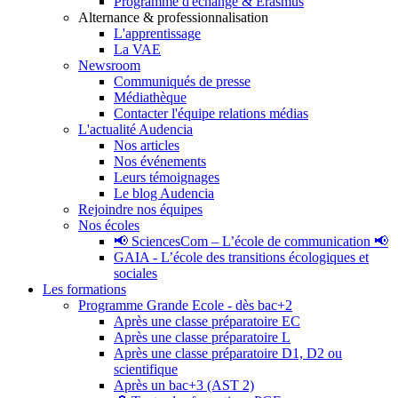
Programme d'échange & Erasmus
Alternance & professionnalisation
L'apprentissage
La VAE
Newsroom
Communiqués de presse
Médiathèque
Contacter l'équipe relations médias
L'actualité Audencia
Nos articles
Nos événements
Leurs témoignages
Le blog Audencia
Rejoindre nos équipes
Nos écoles
📢 SciencesCom – L’école de communication 📢
GAIA - L’école des transitions écologiques et
sociales
Les formations
Programme Grande Ecole - dès bac+2
Après une classe préparatoire EC
Après une classe préparatoire L
Après une classe préparatoire D1, D2 ou
scientifique
Après un bac+3 (AST 2)