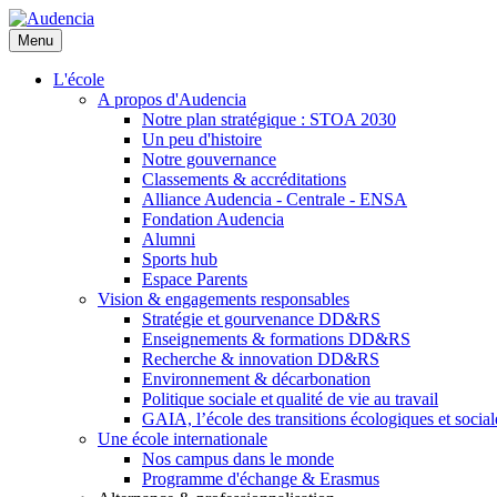
Aller
au
Menu
contenu
principal
L'école
A propos d'Audencia
Notre plan stratégique : STOA 2030
Un peu d'histoire
Notre gouvernance
Classements & accréditations
Alliance Audencia - Centrale - ENSA
Fondation Audencia
Alumni
Sports hub
Espace Parents
Vision & engagements responsables
Stratégie et gourvenance DD&RS
Enseignements & formations DD&RS
Recherche & innovation DD&RS
Environnement & décarbonation
Politique sociale et qualité de vie au travail
GAIA, l’école des transitions écologiques et social
Une école internationale
Nos campus dans le monde
Programme d'échange & Erasmus