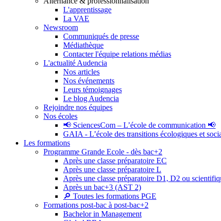
Alternance & professionnalisation
L'apprentissage
La VAE
Newsroom
Communiqués de presse
Médiathèque
Contacter l'équipe relations médias
L'actualité Audencia
Nos articles
Nos événements
Leurs témoignages
Le blog Audencia
Rejoindre nos équipes
Nos écoles
📢 SciencesCom – L’école de communication 📢
GAIA - L’école des transitions écologiques et soci
Les formations
Programme Grande Ecole - dès bac+2
Après une classe préparatoire EC
Après une classe préparatoire L
Après une classe préparatoire D1, D2 ou scientifi
Après un bac+3 (AST 2)
🔎 Toutes les formations PGE
Formations post-bac à post-bac+2
Bachelor in Management