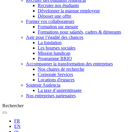
Recruter des étudiants Audencia
Recruter nos étudiants
Développer la marque employeur
Déposer une offre
Former vos collaborateurs
Formation sur mesure
Formations pour salariés, cadres & dirigeants
Agir pour l’égalité des chances
La fondation
Les bourses sociales
Mission handicap
Programme BRIO
Accompagner la transformation des entreprises
Nos chaires de recherche
Corporate Services
Locations d'espaces
Soutenir Audencia
La taxe d’apprentissage
Nos entreprises partenaires
Rechercher
FR
EN
cn