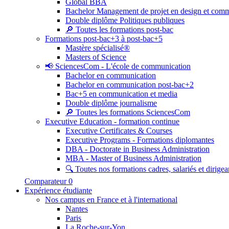
Global BBA
Bachelor Management de projet en design et com
Double diplôme Politiques publiques
🔎 Toutes les formations post-bac
Formations post-bac+3 à post-bac+5
Mastère spécialisé®
Masters of Science
📢 SciencesCom - L'école de communication
Bachelor en communication
Bachelor en communication post-bac+2
Bac+5 en communication et media
Double diplôme journalisme
🔎 Toutes les formations SciencesCom
Executive Education - formation continue
Executive Certificates & Courses
Executive Programs - Formations diplomantes
DBA - Doctorate in Business Administration
MBA - Master of Business Administration
🔍 Toutes nos formations cadres, salariés et dirigea
Comparateur
0
Expérience étudiante
Nos campus en France et à l'international
Nantes
Paris
La Roche-sur-Yon