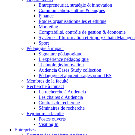
Entrepreneuriat, stratégie & innovation
Communication, culture & langues
Finance
Études organisationnelles et éthique
Marketing
Comptabilité, contrôle de gestion & économie
Systèmes d’Information et Supply Chain Manage
Sport
Pédagogie à impact
Signature pédagogique
L'expérience pédagogique
Technologie/Innovation
Audencia Cases Study collection
Pédagogie et apprentissages pour TES
Membres de la faculté
Recherche à impact
La recherche à Audencia
Les chaires d'Audencia
Contrats de recherche
Séminaires de recherche
Rejoindre la faculté
Postes ouverts
Visiting In
Entreprises