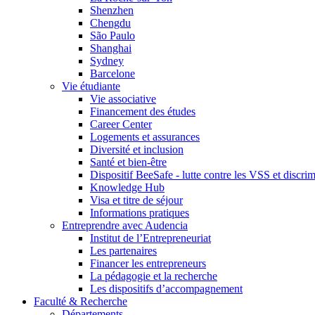
Shenzhen
Chengdu
São Paulo
Shanghai
Sydney
Barcelone
Vie étudiante
Vie associative
Financement des études
Career Center
Logements et assurances
Diversité et inclusion
Santé et bien-être
Dispositif BeeSafe - lutte contre les VSS et discri
Knowledge Hub
Visa et titre de séjour
Informations pratiques
Entreprendre avec Audencia
Institut de l’Entrepreneuriat
Les partenaires
Financer les entrepreneurs
La pédagogie et la recherche
Les dispositifs d’accompagnement
Faculté & Recherche
Départements