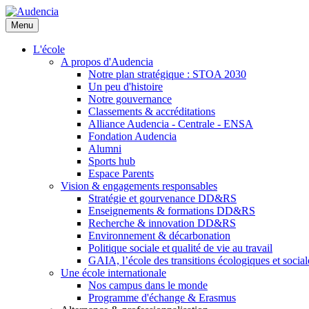
Aller
au
Menu
contenu
principal
L'école
A propos d'Audencia
Notre plan stratégique : STOA 2030
Un peu d'histoire
Notre gouvernance
Classements & accréditations
Alliance Audencia - Centrale - ENSA
Fondation Audencia
Alumni
Sports hub
Espace Parents
Vision & engagements responsables
Stratégie et gourvenance DD&RS
Enseignements & formations DD&RS
Recherche & innovation DD&RS
Environnement & décarbonation
Politique sociale et qualité de vie au travail
GAIA, l’école des transitions écologiques et social
Une école internationale
Nos campus dans le monde
Programme d'échange & Erasmus