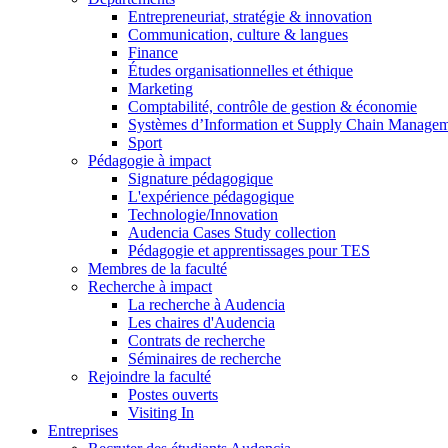
Entrepreneuriat, stratégie & innovation
Communication, culture & langues
Finance
Études organisationnelles et éthique
Marketing
Comptabilité, contrôle de gestion & économie
Systèmes d’Information et Supply Chain Manage
Sport
Pédagogie à impact
Signature pédagogique
L'expérience pédagogique
Technologie/Innovation
Audencia Cases Study collection
Pédagogie et apprentissages pour TES
Membres de la faculté
Recherche à impact
La recherche à Audencia
Les chaires d'Audencia
Contrats de recherche
Séminaires de recherche
Rejoindre la faculté
Postes ouverts
Visiting In
Entreprises