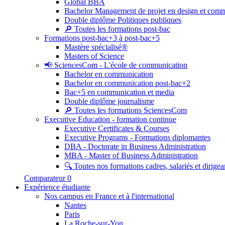
Global BBA
Bachelor Management de projet en design et com
Double diplôme Politiques publiques
🔎 Toutes les formations post-bac
Formations post-bac+3 à post-bac+5
Mastère spécialisé®
Masters of Science
📢 SciencesCom - L'école de communication
Bachelor en communication
Bachelor en communication post-bac+2
Bac+5 en communication et media
Double diplôme journalisme
🔎 Toutes les formations SciencesCom
Executive Education - formation continue
Executive Certificates & Courses
Executive Programs - Formations diplomantes
DBA - Doctorate in Business Administration
MBA - Master of Business Administration
🔍 Toutes nos formations cadres, salariés et dirigea
Comparateur
0
Expérience étudiante
Nos campus en France et à l'international
Nantes
Paris
La Roche-sur-Yon