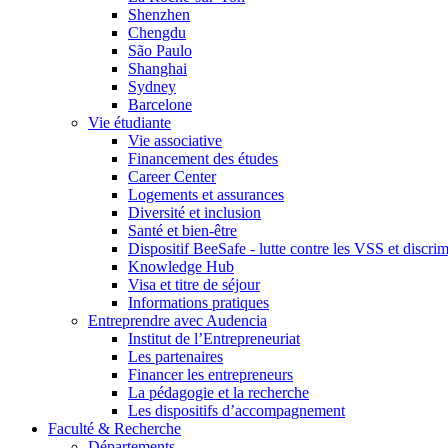
Shenzhen
Chengdu
São Paulo
Shanghai
Sydney
Barcelone
Vie étudiante
Vie associative
Financement des études
Career Center
Logements et assurances
Diversité et inclusion
Santé et bien-être
Dispositif BeeSafe - lutte contre les VSS et discri
Knowledge Hub
Visa et titre de séjour
Informations pratiques
Entreprendre avec Audencia
Institut de l’Entrepreneuriat
Les partenaires
Financer les entrepreneurs
La pédagogie et la recherche
Les dispositifs d’accompagnement
Faculté & Recherche
Départements