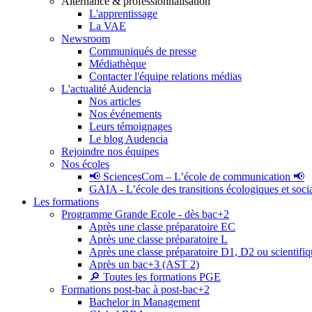
Alternance & professionnalisation
L'apprentissage
La VAE
Newsroom
Communiqués de presse
Médiathèque
Contacter l'équipe relations médias
L'actualité Audencia
Nos articles
Nos événements
Leurs témoignages
Le blog Audencia
Rejoindre nos équipes
Nos écoles
📢 SciencesCom – L’école de communication 📢
GAIA - L’école des transitions écologiques et soci
Les formations
Programme Grande Ecole - dès bac+2
Après une classe préparatoire EC
Après une classe préparatoire L
Après une classe préparatoire D1, D2 ou scientifi
Après un bac+3 (AST 2)
🔎 Toutes les formations PGE
Formations post-bac à post-bac+2
Bachelor in Management