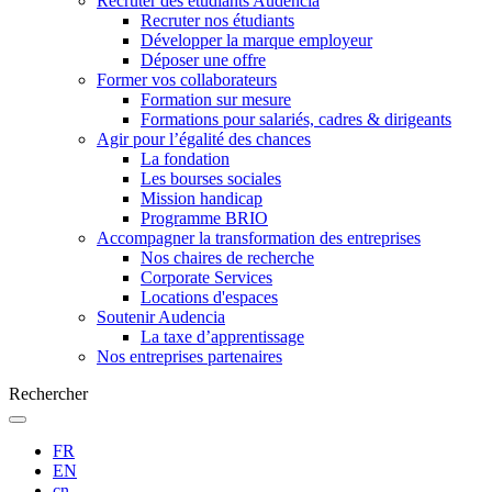
Recruter des étudiants Audencia
Recruter nos étudiants
Développer la marque employeur
Déposer une offre
Former vos collaborateurs
Formation sur mesure
Formations pour salariés, cadres & dirigeants
Agir pour l’égalité des chances
La fondation
Les bourses sociales
Mission handicap
Programme BRIO
Accompagner la transformation des entreprises
Nos chaires de recherche
Corporate Services
Locations d'espaces
Soutenir Audencia
La taxe d’apprentissage
Nos entreprises partenaires
Rechercher
FR
EN
cn