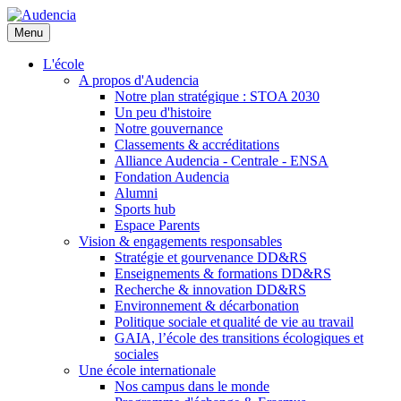
Aller
au
Menu
contenu
principal
L'école
A propos d'Audencia
Notre plan stratégique : STOA 2030
Un peu d'histoire
Notre gouvernance
Classements & accréditations
Alliance Audencia - Centrale - ENSA
Fondation Audencia
Alumni
Sports hub
Espace Parents
Vision & engagements responsables
Stratégie et gourvenance DD&RS
Enseignements & formations DD&RS
Recherche & innovation DD&RS
Environnement & décarbonation
Politique sociale et qualité de vie au travail
GAIA, l’école des transitions écologiques et
sociales
Une école internationale
Nos campus dans le monde