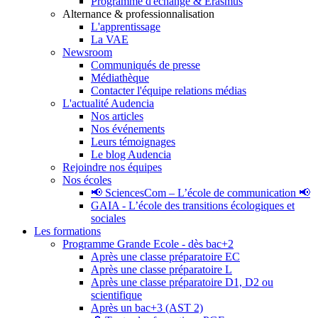
Programme d'échange & Erasmus
Alternance & professionnalisation
L'apprentissage
La VAE
Newsroom
Communiqués de presse
Médiathèque
Contacter l'équipe relations médias
L'actualité Audencia
Nos articles
Nos événements
Leurs témoignages
Le blog Audencia
Rejoindre nos équipes
Nos écoles
📢 SciencesCom – L’école de communication 📢
GAIA - L’école des transitions écologiques et
sociales
Les formations
Programme Grande Ecole - dès bac+2
Après une classe préparatoire EC
Après une classe préparatoire L
Après une classe préparatoire D1, D2 ou
scientifique
Après un bac+3 (AST 2)