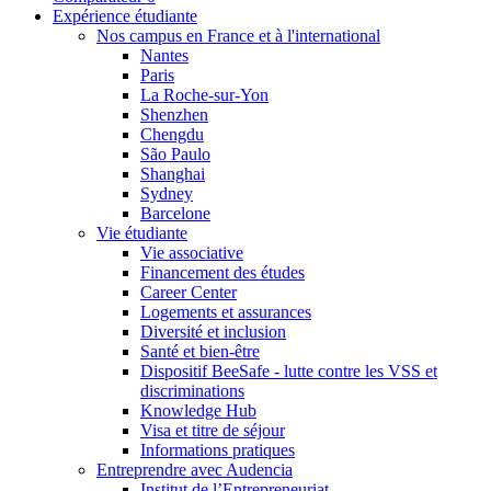
Expérience étudiante
Nos campus en France et à l'international
Nantes
Paris
La Roche-sur-Yon
Shenzhen
Chengdu
São Paulo
Shanghai
Sydney
Barcelone
Vie étudiante
Vie associative
Financement des études
Career Center
Logements et assurances
Diversité et inclusion
Santé et bien-être
Dispositif BeeSafe - lutte contre les VSS et
discriminations
Knowledge Hub
Visa et titre de séjour
Informations pratiques
Entreprendre avec Audencia
Institut de l’Entrepreneuriat