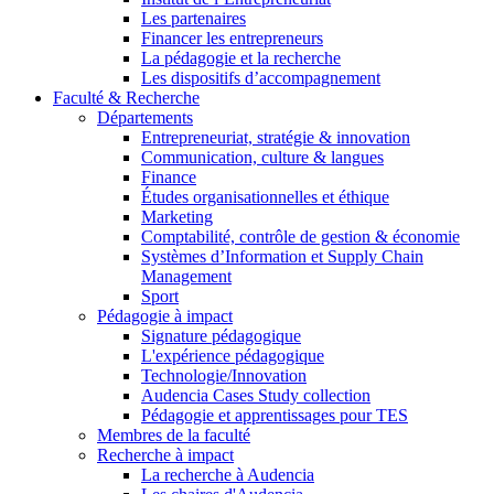
Les partenaires
Financer les entrepreneurs
La pédagogie et la recherche
Les dispositifs d’accompagnement
Faculté & Recherche
Départements
Entrepreneuriat, stratégie & innovation
Communication, culture & langues
Finance
Études organisationnelles et éthique
Marketing
Comptabilité, contrôle de gestion & économie
Systèmes d’Information et Supply Chain
Management
Sport
Pédagogie à impact
Signature pédagogique
L'expérience pédagogique
Technologie/Innovation
Audencia Cases Study collection
Pédagogie et apprentissages pour TES
Membres de la faculté
Recherche à impact
La recherche à Audencia