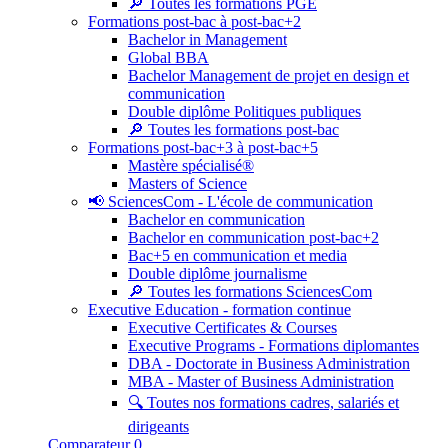
🔎 Toutes les formations PGE
Formations post-bac à post-bac+2
Bachelor in Management
Global BBA
Bachelor Management de projet en design et
communication
Double diplôme Politiques publiques
🔎 Toutes les formations post-bac
Formations post-bac+3 à post-bac+5
Mastère spécialisé®
Masters of Science
📢 SciencesCom - L'école de communication
Bachelor en communication
Bachelor en communication post-bac+2
Bac+5 en communication et media
Double diplôme journalisme
🔎 Toutes les formations SciencesCom
Executive Education - formation continue
Executive Certificates & Courses
Executive Programs - Formations diplomantes
DBA - Doctorate in Business Administration
MBA - Master of Business Administration
🔍 Toutes nos formations cadres, salariés et
dirigeants
Comparateur
0