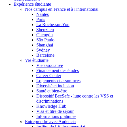
Expérience étudiante
Nos campus en France et à l'international
Nantes
Paris
La Roche-sur-Yon
Shenzhen
Chengdu
São Paulo
Shanghai
Sydney
Barcelone
Vie étudiante
Vie associative
Financement des études
Career Center
Logements et assurances
Diversité et inclusion
Santé et bien-être
Dispositif BeeSafe - lutte contre les VSS et
discriminations
Knowledge Hub
Visa et titre de séjour
Informations pratiques
Entreprendre avec Audencia
Institut de l’Entrepreneuriat