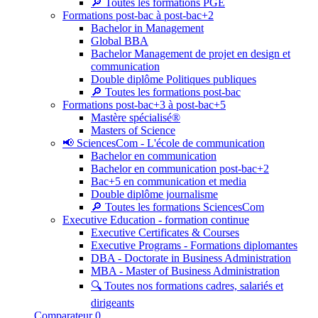
🔎 Toutes les formations PGE
Formations post-bac à post-bac+2
Bachelor in Management
Global BBA
Bachelor Management de projet en design et
communication
Double diplôme Politiques publiques
🔎 Toutes les formations post-bac
Formations post-bac+3 à post-bac+5
Mastère spécialisé®
Masters of Science
📢 SciencesCom - L'école de communication
Bachelor en communication
Bachelor en communication post-bac+2
Bac+5 en communication et media
Double diplôme journalisme
🔎 Toutes les formations SciencesCom
Executive Education - formation continue
Executive Certificates & Courses
Executive Programs - Formations diplomantes
DBA - Doctorate in Business Administration
MBA - Master of Business Administration
🔍 Toutes nos formations cadres, salariés et
dirigeants
Comparateur
0