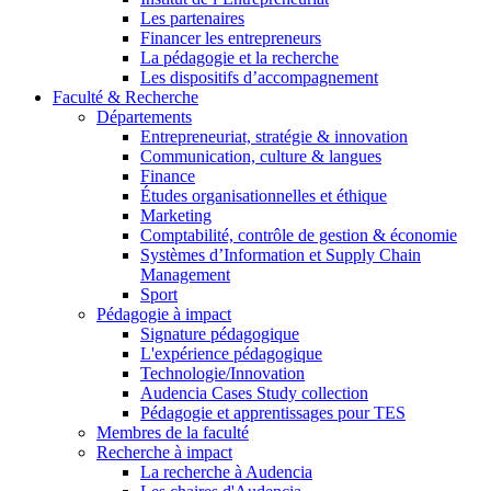
Les partenaires
Financer les entrepreneurs
La pédagogie et la recherche
Les dispositifs d’accompagnement
Faculté & Recherche
Départements
Entrepreneuriat, stratégie & innovation
Communication, culture & langues
Finance
Études organisationnelles et éthique
Marketing
Comptabilité, contrôle de gestion & économie
Systèmes d’Information et Supply Chain
Management
Sport
Pédagogie à impact
Signature pédagogique
L'expérience pédagogique
Technologie/Innovation
Audencia Cases Study collection
Pédagogie et apprentissages pour TES
Membres de la faculté
Recherche à impact
La recherche à Audencia