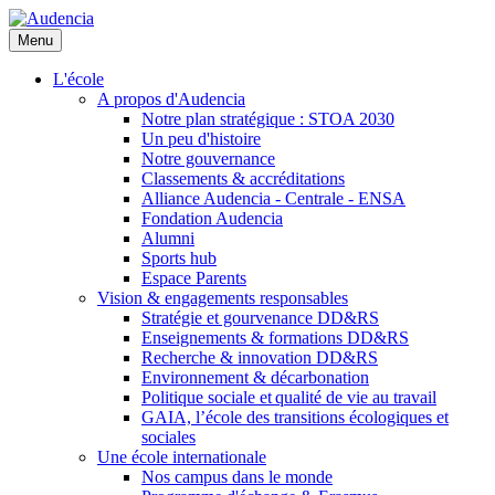
Aller
au
Menu
contenu
principal
L'école
A propos d'Audencia
Notre plan stratégique : STOA 2030
Un peu d'histoire
Notre gouvernance
Classements & accréditations
Alliance Audencia - Centrale - ENSA
Fondation Audencia
Alumni
Sports hub
Espace Parents
Vision & engagements responsables
Stratégie et gourvenance DD&RS
Enseignements & formations DD&RS
Recherche & innovation DD&RS
Environnement & décarbonation
Politique sociale et qualité de vie au travail
GAIA, l’école des transitions écologiques et
sociales
Une école internationale
Nos campus dans le monde