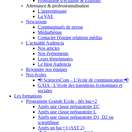
Programme d'échange & Erasmus
Alternance & professionnalisation
L'apprentissage
La VAE
Newsroom
Communiqués de presse
Médiathèque
Contacter l'équipe relations médias
L'actualité Audencia
Nos articles
Nos événements
Leurs témoignages
Le blog Audencia
Rejoindre nos équipes
Nos écoles
📢 SciencesCom – L’école de communication 📢
GAIA - L’école des transitions écologiques et
sociales
Les formations
Programme Grande Ecole - dès bac+2
Après une classe préparatoire EC
Après une classe préparatoire L
Après une classe préparatoire D1, D2 ou
scientifique
Après un bac+3 (AST 2)