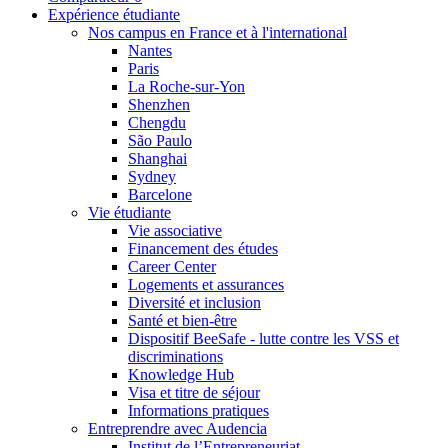
Expérience étudiante
Nos campus en France et à l'international
Nantes
Paris
La Roche-sur-Yon
Shenzhen
Chengdu
São Paulo
Shanghai
Sydney
Barcelone
Vie étudiante
Vie associative
Financement des études
Career Center
Logements et assurances
Diversité et inclusion
Santé et bien-être
Dispositif BeeSafe - lutte contre les VSS et
discriminations
Knowledge Hub
Visa et titre de séjour
Informations pratiques
Entreprendre avec Audencia
Institut de l’Entrepreneuriat