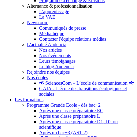
Programme d'échange & Erasmus
Alternance & professionnalisation
L'apprentissage
La VAE
Newsroom
Communiqués de presse
Médiathèque
Contacter l'équipe relations médias
L'actualité Audencia
Nos articles
Nos événements
Leurs témoignages
Le blog Audencia
Rejoindre nos équipes
Nos écoles
📢 SciencesCom – L’école de communication 📢
GAIA - L’école des transitions écologiques et
sociales
Les formations
Programme Grande Ecole - dès bac+2
Après une classe préparatoire EC
Après une classe préparatoire L
Après une classe préparatoire D1, D2 ou
scientifique
Après un bac+3 (AST 2)