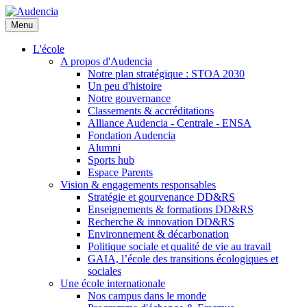
Aller
au
Menu
contenu
principal
L'école
A propos d'Audencia
Notre plan stratégique : STOA 2030
Un peu d'histoire
Notre gouvernance
Classements & accréditations
Alliance Audencia - Centrale - ENSA
Fondation Audencia
Alumni
Sports hub
Espace Parents
Vision & engagements responsables
Stratégie et gourvenance DD&RS
Enseignements & formations DD&RS
Recherche & innovation DD&RS
Environnement & décarbonation
Politique sociale et qualité de vie au travail
GAIA, l’école des transitions écologiques et
sociales
Une école internationale
Nos campus dans le monde