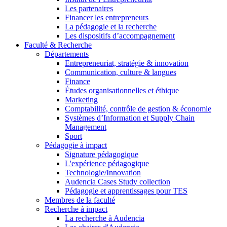
Les partenaires
Financer les entrepreneurs
La pédagogie et la recherche
Les dispositifs d’accompagnement
Faculté & Recherche
Départements
Entrepreneuriat, stratégie & innovation
Communication, culture & langues
Finance
Études organisationnelles et éthique
Marketing
Comptabilité, contrôle de gestion & économie
Systèmes d’Information et Supply Chain
Management
Sport
Pédagogie à impact
Signature pédagogique
L'expérience pédagogique
Technologie/Innovation
Audencia Cases Study collection
Pédagogie et apprentissages pour TES
Membres de la faculté
Recherche à impact
La recherche à Audencia