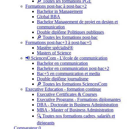
🔎 Toutes les formations PGE
Formations post-bac à post-bac+2
Bachelor in Management
Global BBA
Bachelor Management de projet en design et
communication
Double diplôme Politiques publiques
🔎 Toutes les formations post-bac
Formations post-bac+3 à post-bac+5
Mastère spécialisé®
Masters of Science
📢 SciencesCom - L'école de communication
Bachelor en communication
Bachelor en communication post-bac+2
Bac+5 en communication et media
Double diplôme journalisme
🔎 Toutes les formations SciencesCom
Executive Education - formation continue
Executive Certificates & Courses
Executive Programs - Formations diplomantes
DBA - Doctorate in Business Administration
MBA - Master of Business Administration
🔍 Toutes nos formations cadres, salariés et
dirigeants
Comparateur
0