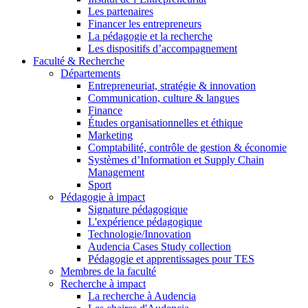
Les partenaires
Financer les entrepreneurs
La pédagogie et la recherche
Les dispositifs d’accompagnement
Faculté & Recherche
Départements
Entrepreneuriat, stratégie & innovation
Communication, culture & langues
Finance
Études organisationnelles et éthique
Marketing
Comptabilité, contrôle de gestion & économie
Systèmes d’Information et Supply Chain
Management
Sport
Pédagogie à impact
Signature pédagogique
L'expérience pédagogique
Technologie/Innovation
Audencia Cases Study collection
Pédagogie et apprentissages pour TES
Membres de la faculté
Recherche à impact
La recherche à Audencia