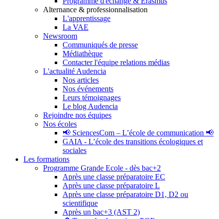
Programme d'échange & Erasmus
Alternance & professionnalisation
L'apprentissage
La VAE
Newsroom
Communiqués de presse
Médiathèque
Contacter l'équipe relations médias
L'actualité Audencia
Nos articles
Nos événements
Leurs témoignages
Le blog Audencia
Rejoindre nos équipes
Nos écoles
📢 SciencesCom – L’école de communication 📢
GAIA - L’école des transitions écologiques et
sociales
Les formations
Programme Grande Ecole - dès bac+2
Après une classe préparatoire EC
Après une classe préparatoire L
Après une classe préparatoire D1, D2 ou
scientifique
Après un bac+3 (AST 2)