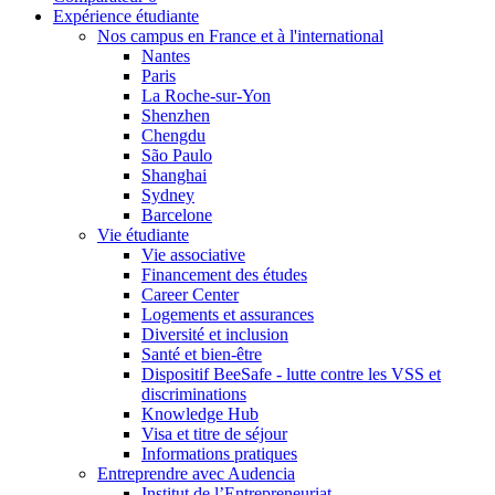
Expérience étudiante
Nos campus en France et à l'international
Nantes
Paris
La Roche-sur-Yon
Shenzhen
Chengdu
São Paulo
Shanghai
Sydney
Barcelone
Vie étudiante
Vie associative
Financement des études
Career Center
Logements et assurances
Diversité et inclusion
Santé et bien-être
Dispositif BeeSafe - lutte contre les VSS et
discriminations
Knowledge Hub
Visa et titre de séjour
Informations pratiques
Entreprendre avec Audencia
Institut de l’Entrepreneuriat