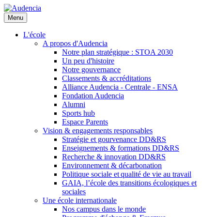
Aller
au
Menu
contenu
principal
L'école
A propos d'Audencia
Notre plan stratégique : STOA 2030
Un peu d'histoire
Notre gouvernance
Classements & accréditations
Alliance Audencia - Centrale - ENSA
Fondation Audencia
Alumni
Sports hub
Espace Parents
Vision & engagements responsables
Stratégie et gourvenance DD&RS
Enseignements & formations DD&RS
Recherche & innovation DD&RS
Environnement & décarbonation
Politique sociale et qualité de vie au travail
GAIA, l’école des transitions écologiques et
sociales
Une école internationale
Nos campus dans le monde