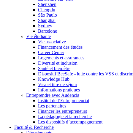
Shenzhen
Chengdu
São Paulo
Shanghai
Sydney
Barcelone
Vie étudiante
Vie associative
Financement des études
Career Center
Logements et assurances
Diversité et inclusion
Santé et bien-être
Dispositif BeeSafe - lutte contre les VSS et discri
Knowledge Hub
Visa et titre de séjour
Informations pratiques
Entreprendre avec Audencia
Institut de l’Entrepreneuriat
Les partenaires
Financer les entrepreneurs
La pédagogie et la recherche
Les dispositifs d’accompagnement
Faculté & Recherche
Départements