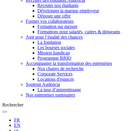
Recruter des étudiants Audencia
Recruter nos étudiants
Développer la marque employeur
Déposer une offre
Former vos collaborateurs
Formation sur mesure
Formations pour salariés, cadres & dirigeants
Agir pour l’égalité des chances
La fondation
Les bourses sociales
Mission handicap
Programme BRIO
Accompagner la transformation des entreprises
Nos chaires de recherche
Corporate Services
Locations d'espaces
Soutenir Audencia
La taxe d’apprentissage
Nos entreprises partenaires
Rechercher
FR
EN
cn