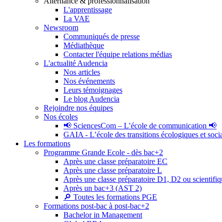
Alternance & professionnalisation
L'apprentissage
La VAE
Newsroom
Communiqués de presse
Médiathèque
Contacter l'équipe relations médias
L'actualité Audencia
Nos articles
Nos événements
Leurs témoignages
Le blog Audencia
Rejoindre nos équipes
Nos écoles
📢 SciencesCom – L’école de communication 📢
GAIA - L’école des transitions écologiques et soci
Les formations
Programme Grande Ecole - dès bac+2
Après une classe préparatoire EC
Après une classe préparatoire L
Après une classe préparatoire D1, D2 ou scientifi
Après un bac+3 (AST 2)
🔎 Toutes les formations PGE
Formations post-bac à post-bac+2
Bachelor in Management