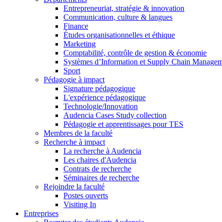
Entrepreneuriat, stratégie & innovation
Communication, culture & langues
Finance
Études organisationnelles et éthique
Marketing
Comptabilité, contrôle de gestion & économie
Systèmes d’Information et Supply Chain Manage
Sport
Pédagogie à impact
Signature pédagogique
L'expérience pédagogique
Technologie/Innovation
Audencia Cases Study collection
Pédagogie et apprentissages pour TES
Membres de la faculté
Recherche à impact
La recherche à Audencia
Les chaires d'Audencia
Contrats de recherche
Séminaires de recherche
Rejoindre la faculté
Postes ouverts
Visiting In
Entreprises