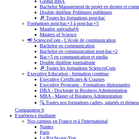
Global BBA
Bachelor Management de projet en design et com
Double diplôme Politiques publiques
🔎 Toutes les formations post-bac
Formations post-bac+3 à post-bac+5
Mastère spécialisé®
Masters of Science
📢 SciencesCom - L'école de communication
Bachelor en communication
Bachelor en communication post-bac+2
Bac+5 en communication et media
Double diplôme journalisme
🔎 Toutes les formations SciencesCom
Executive Education - formation continue
Executive Certificates & Courses
Executive Programs - Formations diplomantes
DBA - Doctorate in Business Administration
MBA - Master of Business Administration
🔍 Toutes nos formations cadres, salariés et dirigea
Comparateur
0
Expérience étudiante
Nos campus en France et à l'international
Nantes
Paris
La Roche-sur-Yon