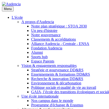
Aller
au
Menu
contenu
principal
L'école
A propos d'Audencia
Notre plan stratégique : STOA 2030
Un peu d'histoire
Notre gouvernance
Classements & accréditations
Alliance Audencia - Centrale - ENSA
Fondation Audencia
Alumni
Sports hub
Espace Parents
Vision & engagements responsables
Stratégie et gourvenance DD&RS
Enseignements & formations DD&RS
Recherche & innovation DD&RS
Environnement & décarbonation
Politique sociale et qualité de vie au travail
GAIA, l’école des transitions écologiques et social
Une école internationale
Nos campus dans le monde
Programme d'échange & Erasmus