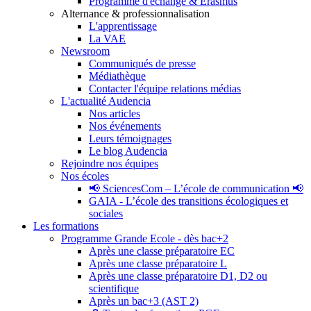
Programme d'échange & Erasmus
Alternance & professionnalisation
L'apprentissage
La VAE
Newsroom
Communiqués de presse
Médiathèque
Contacter l'équipe relations médias
L'actualité Audencia
Nos articles
Nos événements
Leurs témoignages
Le blog Audencia
Rejoindre nos équipes
Nos écoles
📢 SciencesCom – L’école de communication 📢
GAIA - L’école des transitions écologiques et
sociales
Les formations
Programme Grande Ecole - dès bac+2
Après une classe préparatoire EC
Après une classe préparatoire L
Après une classe préparatoire D1, D2 ou
scientifique
Après un bac+3 (AST 2)