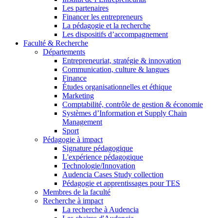
Les partenaires
Financer les entrepreneurs
La pédagogie et la recherche
Les dispositifs d’accompagnement
Faculté & Recherche
Départements
Entrepreneuriat, stratégie & innovation
Communication, culture & langues
Finance
Études organisationnelles et éthique
Marketing
Comptabilité, contrôle de gestion & économie
Systèmes d’Information et Supply Chain
Management
Sport
Pédagogie à impact
Signature pédagogique
L'expérience pédagogique
Technologie/Innovation
Audencia Cases Study collection
Pédagogie et apprentissages pour TES
Membres de la faculté
Recherche à impact
La recherche à Audencia