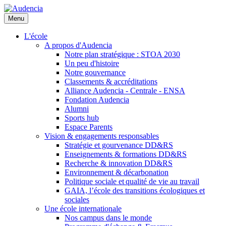
Aller
au
Menu
contenu
principal
L'école
A propos d'Audencia
Notre plan stratégique : STOA 2030
Un peu d'histoire
Notre gouvernance
Classements & accréditations
Alliance Audencia - Centrale - ENSA
Fondation Audencia
Alumni
Sports hub
Espace Parents
Vision & engagements responsables
Stratégie et gourvenance DD&RS
Enseignements & formations DD&RS
Recherche & innovation DD&RS
Environnement & décarbonation
Politique sociale et qualité de vie au travail
GAIA, l’école des transitions écologiques et
sociales
Une école internationale
Nos campus dans le monde