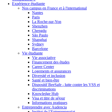
Expérience étudiante
Nos campus en France et à l'international
Nantes
Paris
La Roche-sur-Yon
Shenzhen
Chengdu
São Paulo
Shanghai
Sydney
Barcelone
Vie étudiante
Vie associative
Financement des études
Career Center
Logements et assurances
Diversité et inclusion
Santé et bien-être
Dispositif BeeSafe - lutte contre les VSS et
discriminations
Knowledge Hub
Visa et titre de séjour
Informations pratiques
Entreprendre avec Audencia
Institut de l’Entrepreneuriat