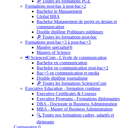
🔎 Toutes les formations PGE
Formations post-bac à post-bac+2
Bachelor in Management
Global BBA
Bachelor Management de projet en design et
communication
Double diplôme Politiques publiques
🔎 Toutes les formations post-bac
Formations post-bac+3 à post-bac+5
Mastère spécialisé®
Masters of Science
📢 SciencesCom - L'école de communication
Bachelor en communication
Bachelor en communication post-bac+2
Bac+5 en communication et media
Double diplôme journalisme
🔎 Toutes les formations SciencesCom
Executive Education - formation continue
Executive Certificates & Courses
Executive Programs - Formations diplomantes
DBA - Doctorate in Business Administration
MBA - Master of Business Administration
🔍 Toutes nos formations cadres, salariés et
dirigeants
Comparateur
0