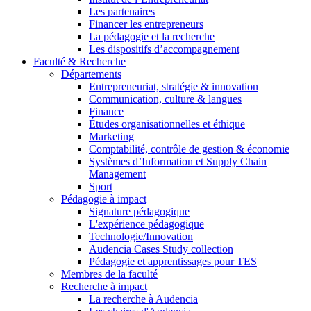
Les partenaires
Financer les entrepreneurs
La pédagogie et la recherche
Les dispositifs d’accompagnement
Faculté & Recherche
Départements
Entrepreneuriat, stratégie & innovation
Communication, culture & langues
Finance
Études organisationnelles et éthique
Marketing
Comptabilité, contrôle de gestion & économie
Systèmes d’Information et Supply Chain
Management
Sport
Pédagogie à impact
Signature pédagogique
L'expérience pédagogique
Technologie/Innovation
Audencia Cases Study collection
Pédagogie et apprentissages pour TES
Membres de la faculté
Recherche à impact
La recherche à Audencia