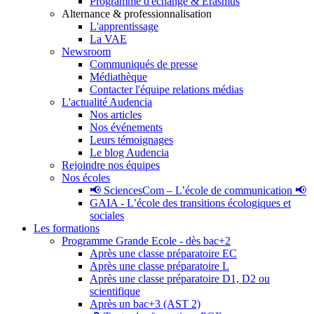
Programme d'échange & Erasmus
Alternance & professionnalisation
L'apprentissage
La VAE
Newsroom
Communiqués de presse
Médiathèque
Contacter l'équipe relations médias
L'actualité Audencia
Nos articles
Nos événements
Leurs témoignages
Le blog Audencia
Rejoindre nos équipes
Nos écoles
📢 SciencesCom – L’école de communication 📢
GAIA - L’école des transitions écologiques et
sociales
Les formations
Programme Grande Ecole - dès bac+2
Après une classe préparatoire EC
Après une classe préparatoire L
Après une classe préparatoire D1, D2 ou
scientifique
Après un bac+3 (AST 2)