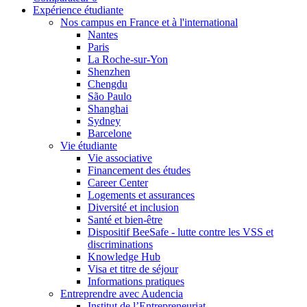
Expérience étudiante
Nos campus en France et à l'international
Nantes
Paris
La Roche-sur-Yon
Shenzhen
Chengdu
São Paulo
Shanghai
Sydney
Barcelone
Vie étudiante
Vie associative
Financement des études
Career Center
Logements et assurances
Diversité et inclusion
Santé et bien-être
Dispositif BeeSafe - lutte contre les VSS et
discriminations
Knowledge Hub
Visa et titre de séjour
Informations pratiques
Entreprendre avec Audencia
Institut de l’Entrepreneuriat