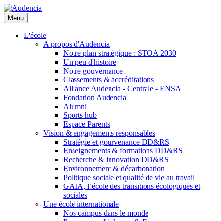
Aller
au
Menu
contenu
principal
L'école
A propos d'Audencia
Notre plan stratégique : STOA 2030
Un peu d'histoire
Notre gouvernance
Classements & accréditations
Alliance Audencia - Centrale - ENSA
Fondation Audencia
Alumni
Sports hub
Espace Parents
Vision & engagements responsables
Stratégie et gourvenance DD&RS
Enseignements & formations DD&RS
Recherche & innovation DD&RS
Environnement & décarbonation
Politique sociale et qualité de vie au travail
GAIA, l’école des transitions écologiques et
sociales
Une école internationale
Nos campus dans le monde