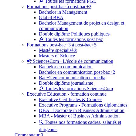
🔎 Toutes les formations PGE
Formations post-bac à post-bac+2
Bachelor in Management
Global BBA
Bachelor Management de projet en design et
communication
Double diplôme Politiques publiques
🔎 Toutes les formations post-bac
Formations post-bac+3 à post-bac+5
Mastère spécialisé®
Masters of Science
📢 SciencesCom - L'école de communication
Bachelor en communication
Bachelor en communication post-bac+2
Bac+5 en communication et media
Double diplôme journalisme
🔎 Toutes les formations SciencesCom
Executive Education - formation continue
Executive Certificates & Courses
Executive Programs - Formations diplomantes
DBA - Doctorate in Business Administration
MBA - Master of Business Administration
🔍 Toutes nos formations cadres, salariés et
dirigeants
Comparateur
0