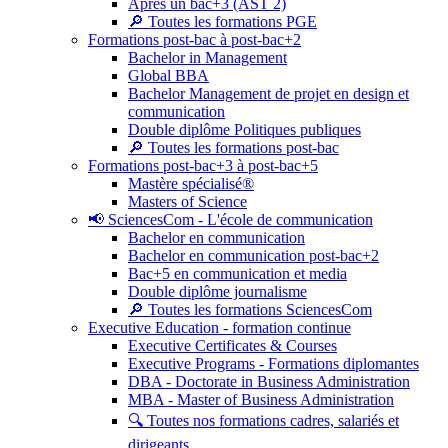
Après un bac+3 (AST 2)
🔎 Toutes les formations PGE
Formations post-bac à post-bac+2
Bachelor in Management
Global BBA
Bachelor Management de projet en design et
communication
Double diplôme Politiques publiques
🔎 Toutes les formations post-bac
Formations post-bac+3 à post-bac+5
Mastère spécialisé®
Masters of Science
📢 SciencesCom - L'école de communication
Bachelor en communication
Bachelor en communication post-bac+2
Bac+5 en communication et media
Double diplôme journalisme
🔎 Toutes les formations SciencesCom
Executive Education - formation continue
Executive Certificates & Courses
Executive Programs - Formations diplomantes
DBA - Doctorate in Business Administration
MBA - Master of Business Administration
🔍 Toutes nos formations cadres, salariés et
dirigeants