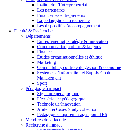
Institut de l’Entrepreneuriat
Les partenaires
Financer les entrepreneurs
La pédagogie et la recherche
Les dispositifs d’accompagnement
Faculté & Recherche
Départements
Entrepreneuriat, stratégie & innovation
Communication, culture & langues
Finance
Études organisationnelles et éthique
Marketing
Comptabilité, contrôle de gestion & économie
Systèmes d’Information et Supply Chain
Management
Sport
Pédagogie à impact
Signature pédagogique
L'expérience pédagogique
Technologie/Innovation
Audencia Cases Study collection
Pédagogie et apprentissages pour TES
Membres de la faculté
Recherche à impact