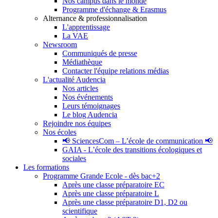
Nos campus dans le monde
Programme d'échange & Erasmus
Alternance & professionnalisation
L'apprentissage
La VAE
Newsroom
Communiqués de presse
Médiathèque
Contacter l'équipe relations médias
L'actualité Audencia
Nos articles
Nos événements
Leurs témoignages
Le blog Audencia
Rejoindre nos équipes
Nos écoles
📢 SciencesCom – L’école de communication 📢
GAIA - L’école des transitions écologiques et
sociales
Les formations
Programme Grande Ecole - dès bac+2
Après une classe préparatoire EC
Après une classe préparatoire L
Après une classe préparatoire D1, D2 ou
scientifique