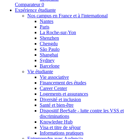
Comparateur
0
Expérience étudiante
Nos campus en France et à l'international
Nantes
Paris
La Roche-sur-Yon
Shenzhen
Chengdu
São Paulo
Shanghai
Sydney
Barcelone
Vie étudiante
Vie associative
Financement des études
Career Center
Logements et assurances
Diversité et inclusion
Santé et bien-être
Dispositif BeeSafe - lutte contre les VSS et
discriminations
Knowledge Hub
Visa et titre de séjour
Informations pratiques
Entreprendre avec Audencia