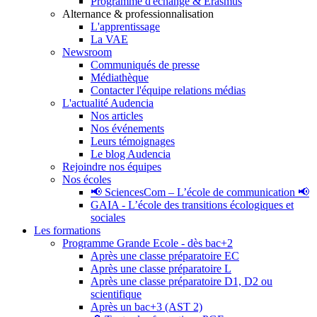
Programme d'échange & Erasmus
Alternance & professionnalisation
L'apprentissage
La VAE
Newsroom
Communiqués de presse
Médiathèque
Contacter l'équipe relations médias
L'actualité Audencia
Nos articles
Nos événements
Leurs témoignages
Le blog Audencia
Rejoindre nos équipes
Nos écoles
📢 SciencesCom – L’école de communication 📢
GAIA - L’école des transitions écologiques et
sociales
Les formations
Programme Grande Ecole - dès bac+2
Après une classe préparatoire EC
Après une classe préparatoire L
Après une classe préparatoire D1, D2 ou
scientifique
Après un bac+3 (AST 2)