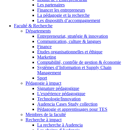
Les partenaires
Financer les entrepreneurs
La pédagogie et la recherche
Les dispositifs d’accompagnement
Faculté & Recherche
Départements
Entrepreneuriat, stratégie & innovation
Communication, culture & langues
Finance
Études organisationnelles et éthique
Marketing
Comptabilité, contrôle de gestion & économie
Systèmes d’Information et Supply Chain
Management
Sport
Pédagogie à impact
Signature pédagogique
L'expérience pédagogique
Technologie/Innovation
Audencia Cases Study collection
Pédagogie et apprentissages pour TES
Membres de la faculté
Recherche à impact
La recherche à Audencia