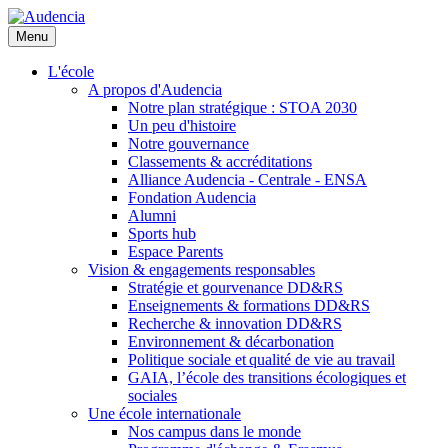
Aller
au
Menu
contenu
principal
L'école
A propos d'Audencia
Notre plan stratégique : STOA 2030
Un peu d'histoire
Notre gouvernance
Classements & accréditations
Alliance Audencia - Centrale - ENSA
Fondation Audencia
Alumni
Sports hub
Espace Parents
Vision & engagements responsables
Stratégie et gourvenance DD&RS
Enseignements & formations DD&RS
Recherche & innovation DD&RS
Environnement & décarbonation
Politique sociale et qualité de vie au travail
GAIA, l’école des transitions écologiques et
sociales
Une école internationale
Nos campus dans le monde