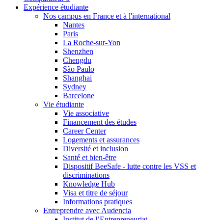
Expérience étudiante
Nos campus en France et à l'international
Nantes
Paris
La Roche-sur-Yon
Shenzhen
Chengdu
São Paulo
Shanghai
Sydney
Barcelone
Vie étudiante
Vie associative
Financement des études
Career Center
Logements et assurances
Diversité et inclusion
Santé et bien-être
Dispositif BeeSafe - lutte contre les VSS et
discriminations
Knowledge Hub
Visa et titre de séjour
Informations pratiques
Entreprendre avec Audencia
Institut de l’Entrepreneuriat