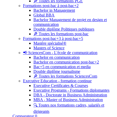
🔎 Toutes les formations PGE
Formations post-bac à post-bac+2
Bachelor in Management
Global BBA
Bachelor Management de projet en design et
communication
Double diplôme Politiques publiques
🔎 Toutes les formations post-bac
Formations post-bac+3 à post-bac+5
Mastère spécialisé®
Masters of Science
📢 SciencesCom - L'école de communication
Bachelor en communication
Bachelor en communication post-bac+2
Bac+5 en communication et media
Double diplôme journalisme
🔎 Toutes les formations SciencesCom
Executive Education - formation continue
Executive Certificates & Courses
Executive Programs - Formations diplomantes
DBA - Doctorate in Business Administration
MBA - Master of Business Administration
🔍 Toutes nos formations cadres, salariés et
dirigeants
Comparateur
0