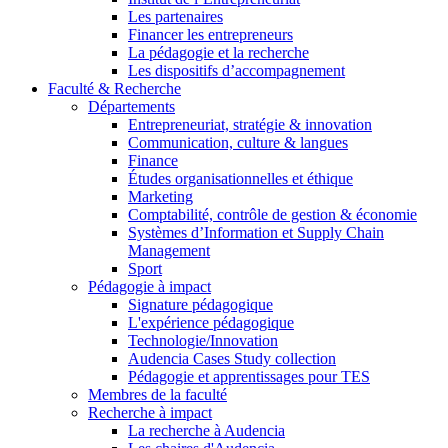
Les partenaires
Financer les entrepreneurs
La pédagogie et la recherche
Les dispositifs d’accompagnement
Faculté & Recherche
Départements
Entrepreneuriat, stratégie & innovation
Communication, culture & langues
Finance
Études organisationnelles et éthique
Marketing
Comptabilité, contrôle de gestion & économie
Systèmes d’Information et Supply Chain
Management
Sport
Pédagogie à impact
Signature pédagogique
L'expérience pédagogique
Technologie/Innovation
Audencia Cases Study collection
Pédagogie et apprentissages pour TES
Membres de la faculté
Recherche à impact
La recherche à Audencia