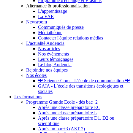
Programme d'échange & Erasmus
Alternance & professionnalisation
L'apprentissage
La VAE
Newsroom
Communiqués de presse
Médiathèque
Contacter l'équipe relations médias
L'actualité Audencia
Nos articles
Nos événements
Leurs témoignages
Le blog Audencia
Rejoindre nos équipes
Nos écoles
📢 SciencesCom – L’école de communication 📢
GAIA - L’école des transitions écologiques et
sociales
Les formations
Programme Grande Ecole - dès bac+2
Après une classe préparatoire EC
Après une classe préparatoire L
Après une classe préparatoire D1, D2 ou
scientifique
Après un bac+3 (AST 2)