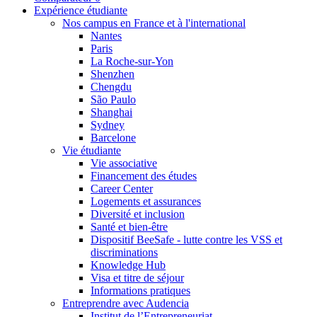
Expérience étudiante
Nos campus en France et à l'international
Nantes
Paris
La Roche-sur-Yon
Shenzhen
Chengdu
São Paulo
Shanghai
Sydney
Barcelone
Vie étudiante
Vie associative
Financement des études
Career Center
Logements et assurances
Diversité et inclusion
Santé et bien-être
Dispositif BeeSafe - lutte contre les VSS et
discriminations
Knowledge Hub
Visa et titre de séjour
Informations pratiques
Entreprendre avec Audencia
Institut de l’Entrepreneuriat