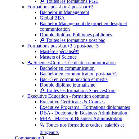
🔎 Toutes les formations PGE
Formations post-bac à post-bac+2
Bachelor in Management
Global BBA
Bachelor Management de projet en design et
communication
Double diplôme Politiques publiques
🔎 Toutes les formations post-bac
Formations post-bac+3 à post-bac+5
Mastère spécialisé®
Masters of Science
📢 SciencesCom - L'école de communication
Bachelor en communication
Bachelor en communication post-bac+2
Bac+5 en communication et media
Double diplôme journalisme
🔎 Toutes les formations SciencesCom
Executive Education - formation continue
Executive Certificates & Courses
Executive Programs - Formations diplomantes
DBA - Doctorate in Business Administration
MBA - Master of Business Administration
🔍 Toutes nos formations cadres, salariés et
dirigeants
Comparateur
0