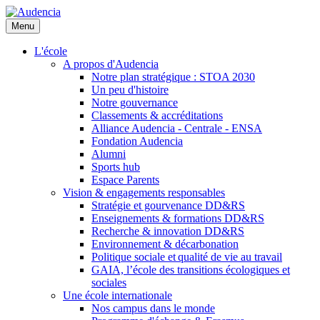
Aller
au
Menu
contenu
principal
L'école
A propos d'Audencia
Notre plan stratégique : STOA 2030
Un peu d'histoire
Notre gouvernance
Classements & accréditations
Alliance Audencia - Centrale - ENSA
Fondation Audencia
Alumni
Sports hub
Espace Parents
Vision & engagements responsables
Stratégie et gourvenance DD&RS
Enseignements & formations DD&RS
Recherche & innovation DD&RS
Environnement & décarbonation
Politique sociale et qualité de vie au travail
GAIA, l’école des transitions écologiques et
sociales
Une école internationale
Nos campus dans le monde