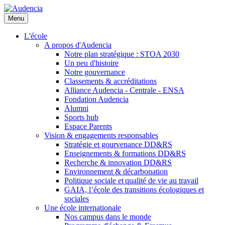
Aller
au
Menu
contenu
principal
L'école
A propos d'Audencia
Notre plan stratégique : STOA 2030
Un peu d'histoire
Notre gouvernance
Classements & accréditations
Alliance Audencia - Centrale - ENSA
Fondation Audencia
Alumni
Sports hub
Espace Parents
Vision & engagements responsables
Stratégie et gourvenance DD&RS
Enseignements & formations DD&RS
Recherche & innovation DD&RS
Environnement & décarbonation
Politique sociale et qualité de vie au travail
GAIA, l’école des transitions écologiques et
sociales
Une école internationale
Nos campus dans le monde