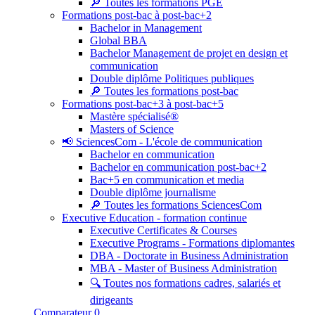
🔎 Toutes les formations PGE
Formations post-bac à post-bac+2
Bachelor in Management
Global BBA
Bachelor Management de projet en design et
communication
Double diplôme Politiques publiques
🔎 Toutes les formations post-bac
Formations post-bac+3 à post-bac+5
Mastère spécialisé®
Masters of Science
📢 SciencesCom - L'école de communication
Bachelor en communication
Bachelor en communication post-bac+2
Bac+5 en communication et media
Double diplôme journalisme
🔎 Toutes les formations SciencesCom
Executive Education - formation continue
Executive Certificates & Courses
Executive Programs - Formations diplomantes
DBA - Doctorate in Business Administration
MBA - Master of Business Administration
🔍 Toutes nos formations cadres, salariés et
dirigeants
Comparateur
0