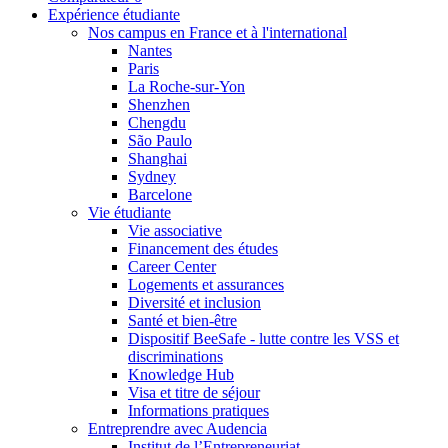
Expérience étudiante
Nos campus en France et à l'international
Nantes
Paris
La Roche-sur-Yon
Shenzhen
Chengdu
São Paulo
Shanghai
Sydney
Barcelone
Vie étudiante
Vie associative
Financement des études
Career Center
Logements et assurances
Diversité et inclusion
Santé et bien-être
Dispositif BeeSafe - lutte contre les VSS et
discriminations
Knowledge Hub
Visa et titre de séjour
Informations pratiques
Entreprendre avec Audencia
Institut de l’Entrepreneuriat