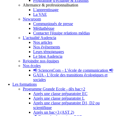
Programme d'échange & Erasmus
Alternance & professionnalisation
L'apprentissage
La VAE
Newsroom
Communiqués de presse
Médiathèque
Contacter l'équipe relations médias
L'actualité Audencia
Nos articles
Nos événements
Leurs témoignages
Le blog Audencia
Rejoindre nos équipes
Nos écoles
📢 SciencesCom – L’école de communication 📢
GAIA - L’école des transitions écologiques et
sociales
Les formations
Programme Grande Ecole - dès bac+2
Après une classe préparatoire EC
Après une classe préparatoire L
Après une classe préparatoire D1, D2 ou
scientifique
Après un bac+3 (AST 2)