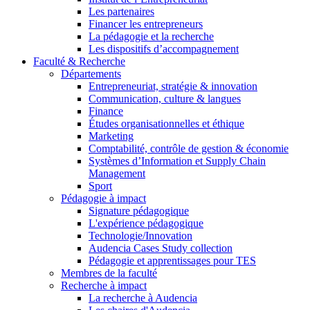
Les partenaires
Financer les entrepreneurs
La pédagogie et la recherche
Les dispositifs d’accompagnement
Faculté & Recherche
Départements
Entrepreneuriat, stratégie & innovation
Communication, culture & langues
Finance
Études organisationnelles et éthique
Marketing
Comptabilité, contrôle de gestion & économie
Systèmes d’Information et Supply Chain
Management
Sport
Pédagogie à impact
Signature pédagogique
L'expérience pédagogique
Technologie/Innovation
Audencia Cases Study collection
Pédagogie et apprentissages pour TES
Membres de la faculté
Recherche à impact
La recherche à Audencia