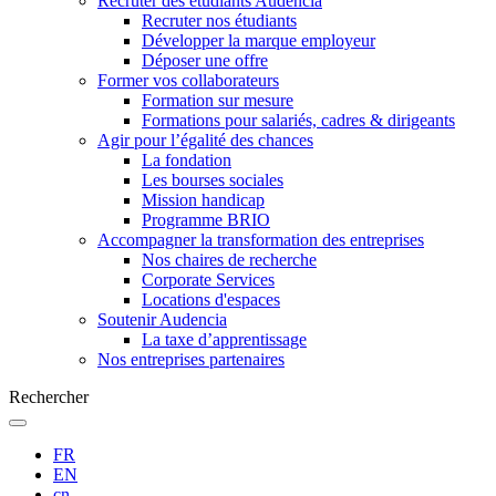
Recruter des étudiants Audencia
Recruter nos étudiants
Développer la marque employeur
Déposer une offre
Former vos collaborateurs
Formation sur mesure
Formations pour salariés, cadres & dirigeants
Agir pour l’égalité des chances
La fondation
Les bourses sociales
Mission handicap
Programme BRIO
Accompagner la transformation des entreprises
Nos chaires de recherche
Corporate Services
Locations d'espaces
Soutenir Audencia
La taxe d’apprentissage
Nos entreprises partenaires
Rechercher
FR
EN
cn