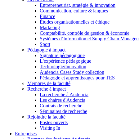
Entrepreneuriat, stratégie & innovation
Communication, culture & langues
Finance
Études organisationnelles et éthique
Marketing
Comptabilité, contrôle de gestion & économie
Systèmes d’Information et Supply Chain Manage
Sport
Pédagogie à impact
Signature pédagogique
L'expérience pédagogique
Technologie/Innovation
Audencia Cases Study collection
Pédagogie et apprentissages pour TES
Membres de la faculté
Recherche à impact
La recherche à Audencia
Les chaires d'Audencia
Contrats de recherche
Séminaires de recherche
Rejoindre la faculté
Postes ouverts
Visiting In
Entreprises