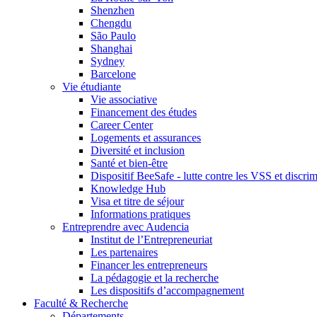
Shenzhen
Chengdu
São Paulo
Shanghai
Sydney
Barcelone
Vie étudiante
Vie associative
Financement des études
Career Center
Logements et assurances
Diversité et inclusion
Santé et bien-être
Dispositif BeeSafe - lutte contre les VSS et discri
Knowledge Hub
Visa et titre de séjour
Informations pratiques
Entreprendre avec Audencia
Institut de l’Entrepreneuriat
Les partenaires
Financer les entrepreneurs
La pédagogie et la recherche
Les dispositifs d’accompagnement
Faculté & Recherche
Départements