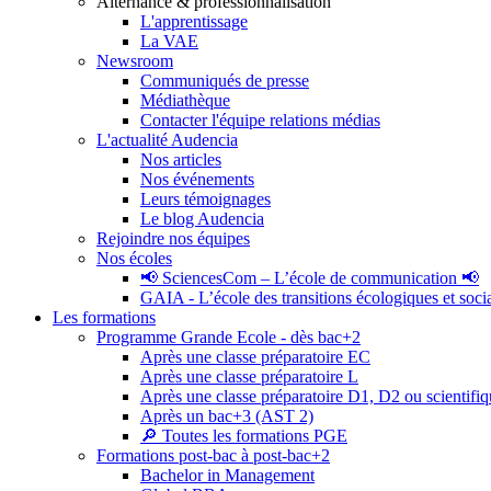
Alternance & professionnalisation
L'apprentissage
La VAE
Newsroom
Communiqués de presse
Médiathèque
Contacter l'équipe relations médias
L'actualité Audencia
Nos articles
Nos événements
Leurs témoignages
Le blog Audencia
Rejoindre nos équipes
Nos écoles
📢 SciencesCom – L’école de communication 📢
GAIA - L’école des transitions écologiques et soci
Les formations
Programme Grande Ecole - dès bac+2
Après une classe préparatoire EC
Après une classe préparatoire L
Après une classe préparatoire D1, D2 ou scientifi
Après un bac+3 (AST 2)
🔎 Toutes les formations PGE
Formations post-bac à post-bac+2
Bachelor in Management