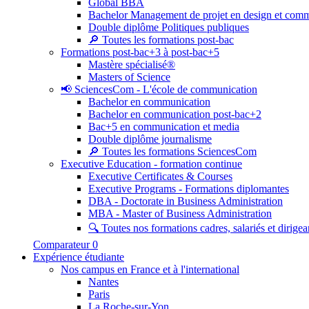
Global BBA
Bachelor Management de projet en design et com
Double diplôme Politiques publiques
🔎 Toutes les formations post-bac
Formations post-bac+3 à post-bac+5
Mastère spécialisé®
Masters of Science
📢 SciencesCom - L'école de communication
Bachelor en communication
Bachelor en communication post-bac+2
Bac+5 en communication et media
Double diplôme journalisme
🔎 Toutes les formations SciencesCom
Executive Education - formation continue
Executive Certificates & Courses
Executive Programs - Formations diplomantes
DBA - Doctorate in Business Administration
MBA - Master of Business Administration
🔍 Toutes nos formations cadres, salariés et dirigea
Comparateur
0
Expérience étudiante
Nos campus en France et à l'international
Nantes
Paris
La Roche-sur-Yon