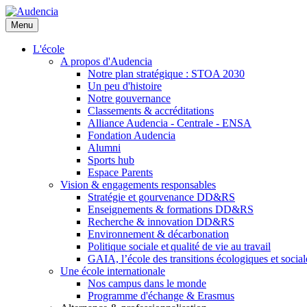
Aller
au
Menu
contenu
principal
L'école
A propos d'Audencia
Notre plan stratégique : STOA 2030
Un peu d'histoire
Notre gouvernance
Classements & accréditations
Alliance Audencia - Centrale - ENSA
Fondation Audencia
Alumni
Sports hub
Espace Parents
Vision & engagements responsables
Stratégie et gourvenance DD&RS
Enseignements & formations DD&RS
Recherche & innovation DD&RS
Environnement & décarbonation
Politique sociale et qualité de vie au travail
GAIA, l’école des transitions écologiques et social
Une école internationale
Nos campus dans le monde
Programme d'échange & Erasmus