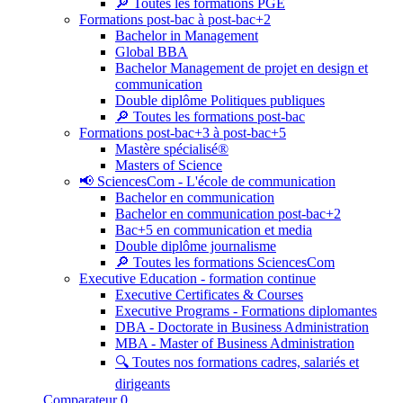
🔎 Toutes les formations PGE
Formations post-bac à post-bac+2
Bachelor in Management
Global BBA
Bachelor Management de projet en design et
communication
Double diplôme Politiques publiques
🔎 Toutes les formations post-bac
Formations post-bac+3 à post-bac+5
Mastère spécialisé®
Masters of Science
📢 SciencesCom - L'école de communication
Bachelor en communication
Bachelor en communication post-bac+2
Bac+5 en communication et media
Double diplôme journalisme
🔎 Toutes les formations SciencesCom
Executive Education - formation continue
Executive Certificates & Courses
Executive Programs - Formations diplomantes
DBA - Doctorate in Business Administration
MBA - Master of Business Administration
🔍 Toutes nos formations cadres, salariés et
dirigeants
Comparateur
0