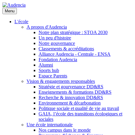
Aller
au
Menu
contenu
principal
L'école
A propos d'Audencia
Notre plan stratégique : STOA 2030
Un peu d'histoire
Notre gouvernance
Classements & accréditations
Alliance Audencia - Centrale - ENSA
Fondation Audencia
Alumni
Sports hub
Espace Parents
Vision & engagements responsables
Stratégie et gourvenance DD&RS
Enseignements & formations DD&RS
Recherche & innovation DD&RS
Environnement & décarbonation
Politique sociale et qualité de vie au travail
GAIA, l’école des transitions écologiques et
sociales
Une école internationale
Nos campus dans le monde