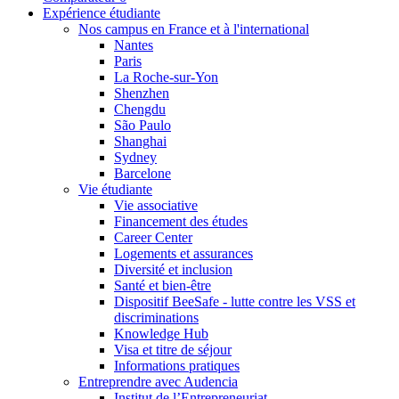
Expérience étudiante
Nos campus en France et à l'international
Nantes
Paris
La Roche-sur-Yon
Shenzhen
Chengdu
São Paulo
Shanghai
Sydney
Barcelone
Vie étudiante
Vie associative
Financement des études
Career Center
Logements et assurances
Diversité et inclusion
Santé et bien-être
Dispositif BeeSafe - lutte contre les VSS et
discriminations
Knowledge Hub
Visa et titre de séjour
Informations pratiques
Entreprendre avec Audencia
Institut de l’Entrepreneuriat