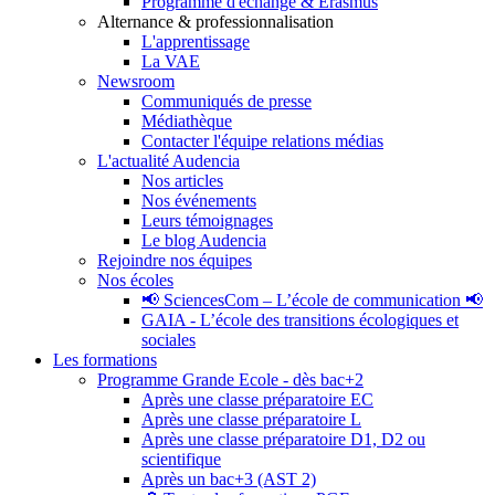
Programme d'échange & Erasmus
Alternance & professionnalisation
L'apprentissage
La VAE
Newsroom
Communiqués de presse
Médiathèque
Contacter l'équipe relations médias
L'actualité Audencia
Nos articles
Nos événements
Leurs témoignages
Le blog Audencia
Rejoindre nos équipes
Nos écoles
📢 SciencesCom – L’école de communication 📢
GAIA - L’école des transitions écologiques et
sociales
Les formations
Programme Grande Ecole - dès bac+2
Après une classe préparatoire EC
Après une classe préparatoire L
Après une classe préparatoire D1, D2 ou
scientifique
Après un bac+3 (AST 2)