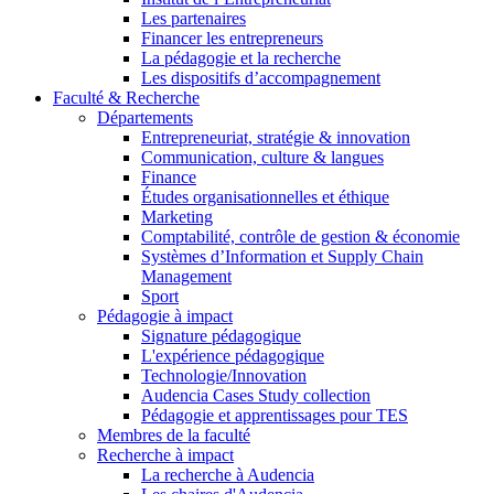
Les partenaires
Financer les entrepreneurs
La pédagogie et la recherche
Les dispositifs d’accompagnement
Faculté & Recherche
Départements
Entrepreneuriat, stratégie & innovation
Communication, culture & langues
Finance
Études organisationnelles et éthique
Marketing
Comptabilité, contrôle de gestion & économie
Systèmes d’Information et Supply Chain
Management
Sport
Pédagogie à impact
Signature pédagogique
L'expérience pédagogique
Technologie/Innovation
Audencia Cases Study collection
Pédagogie et apprentissages pour TES
Membres de la faculté
Recherche à impact
La recherche à Audencia