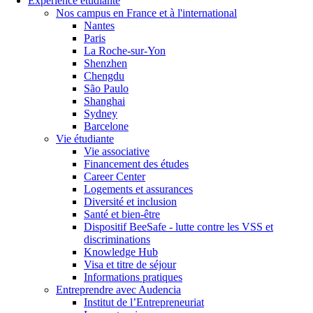
Expérience étudiante
Nos campus en France et à l'international
Nantes
Paris
La Roche-sur-Yon
Shenzhen
Chengdu
São Paulo
Shanghai
Sydney
Barcelone
Vie étudiante
Vie associative
Financement des études
Career Center
Logements et assurances
Diversité et inclusion
Santé et bien-être
Dispositif BeeSafe - lutte contre les VSS et
discriminations
Knowledge Hub
Visa et titre de séjour
Informations pratiques
Entreprendre avec Audencia
Institut de l’Entrepreneuriat