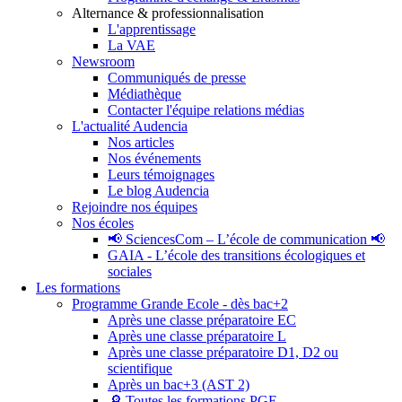
Alternance & professionnalisation
L'apprentissage
La VAE
Newsroom
Communiqués de presse
Médiathèque
Contacter l'équipe relations médias
L'actualité Audencia
Nos articles
Nos événements
Leurs témoignages
Le blog Audencia
Rejoindre nos équipes
Nos écoles
📢 SciencesCom – L’école de communication 📢
GAIA - L’école des transitions écologiques et
sociales
Les formations
Programme Grande Ecole - dès bac+2
Après une classe préparatoire EC
Après une classe préparatoire L
Après une classe préparatoire D1, D2 ou
scientifique
Après un bac+3 (AST 2)
🔎 Toutes les formations PGE