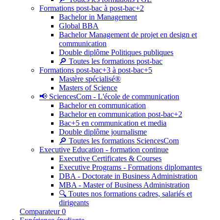
Formations post-bac à post-bac+2
Bachelor in Management
Global BBA
Bachelor Management de projet en design et
communication
Double diplôme Politiques publiques
🔎 Toutes les formations post-bac
Formations post-bac+3 à post-bac+5
Mastère spécialisé®
Masters of Science
📢 SciencesCom - L'école de communication
Bachelor en communication
Bachelor en communication post-bac+2
Bac+5 en communication et media
Double diplôme journalisme
🔎 Toutes les formations SciencesCom
Executive Education - formation continue
Executive Certificates & Courses
Executive Programs - Formations diplomantes
DBA - Doctorate in Business Administration
MBA - Master of Business Administration
🔍 Toutes nos formations cadres, salariés et
dirigeants
Comparateur
0