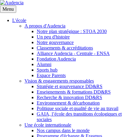
Aller
au
Menu
contenu
principal
L'école
A propos d'Audencia
Notre plan stratégique : STOA 2030
Un peu d'histoire
Notre gouvernance
Classements & accréditations
Alliance Audencia - Centrale - ENSA
Fondation Audencia
Alumni
Sports hub
Espace Parents
Vision & engagements responsables
Stratégie et gourvenance DD&RS
Enseignements & formations DD&RS
Recherche & innovation DD&RS
Environnement & décarbonation
Politique sociale et qualité de vie au travail
GAIA, l’école des transitions écologiques et
sociales
Une école internationale
Nos campus dans le monde
Programme d'échange & Erasmus