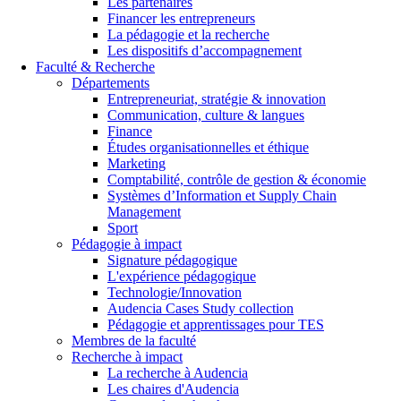
Les partenaires
Financer les entrepreneurs
La pédagogie et la recherche
Les dispositifs d’accompagnement
Faculté & Recherche
Départements
Entrepreneuriat, stratégie & innovation
Communication, culture & langues
Finance
Études organisationnelles et éthique
Marketing
Comptabilité, contrôle de gestion & économie
Systèmes d’Information et Supply Chain
Management
Sport
Pédagogie à impact
Signature pédagogique
L'expérience pédagogique
Technologie/Innovation
Audencia Cases Study collection
Pédagogie et apprentissages pour TES
Membres de la faculté
Recherche à impact
La recherche à Audencia
Les chaires d'Audencia