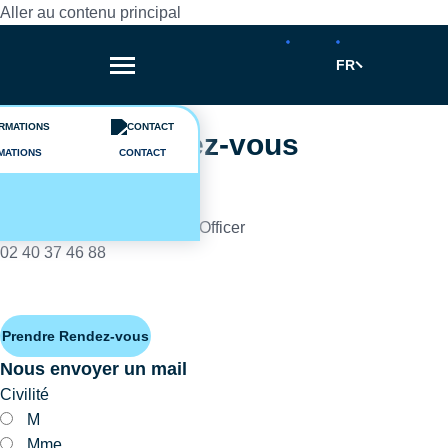
Aller au contenu principal
FR
Une question ?
Prendre rendez-vous
MATIONS
CONTACT
Equipe MSc
Development & admissions Officer
02 40 37 46 88
Prendre Rendez-vous
Nous envoyer un mail
Civilité
M
Mme