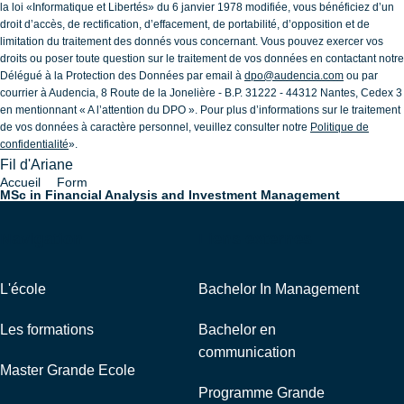
la loi «Informatique et Libertés» du 6 janvier 1978 modifiée, vous bénéficiez d’un
droit d’accès, de rectification, d’effacement, de portabilité, d’opposition et de
limitation du traitement des donnés vous concernant. Vous pouvez exercer vos
droits ou poser toute question sur le traitement de vos données en contactant notre
Délégué à la Protection des Données par email à
dpo@audencia.com
ou par
courrier à Audencia, 8 Route de la Jonelière - B.P. 31222 - 44312 Nantes, Cedex 3
en mentionnant « A l’attention du DPO ». Pour plus d’informations sur le traitement
de vos données à caractère personnel, veuillez consulter notre
Politique de
confidentialité
».
Fil d'Ariane
Accueil
Form
MSc in Financial Analysis and Investment Management
Navigation
Liens externes
L'école
Bachelor In Management
Les formations
Bachelor en
communication
Master Grande Ecole
Programme Grande