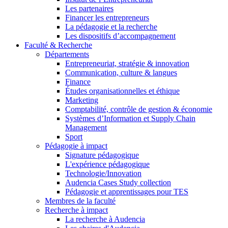
Les partenaires
Financer les entrepreneurs
La pédagogie et la recherche
Les dispositifs d’accompagnement
Faculté & Recherche
Départements
Entrepreneuriat, stratégie & innovation
Communication, culture & langues
Finance
Études organisationnelles et éthique
Marketing
Comptabilité, contrôle de gestion & économie
Systèmes d’Information et Supply Chain
Management
Sport
Pédagogie à impact
Signature pédagogique
L'expérience pédagogique
Technologie/Innovation
Audencia Cases Study collection
Pédagogie et apprentissages pour TES
Membres de la faculté
Recherche à impact
La recherche à Audencia