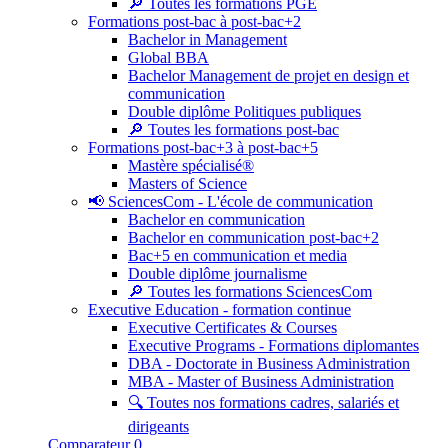
🔎 Toutes les formations PGE
Formations post-bac à post-bac+2
Bachelor in Management
Global BBA
Bachelor Management de projet en design et
communication
Double diplôme Politiques publiques
🔎 Toutes les formations post-bac
Formations post-bac+3 à post-bac+5
Mastère spécialisé®
Masters of Science
📢 SciencesCom - L'école de communication
Bachelor en communication
Bachelor en communication post-bac+2
Bac+5 en communication et media
Double diplôme journalisme
🔎 Toutes les formations SciencesCom
Executive Education - formation continue
Executive Certificates & Courses
Executive Programs - Formations diplomantes
DBA - Doctorate in Business Administration
MBA - Master of Business Administration
🔍 Toutes nos formations cadres, salariés et
dirigeants
Comparateur
0