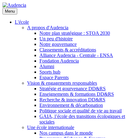
Aller
au
Menu
contenu
principal
L'école
A propos d'Audencia
Notre plan stratégique : STOA 2030
Un peu d'histoire
Notre gouvernance
Classements & accréditations
Alliance Audencia - Centrale - ENSA
Fondation Audencia
Alumni
Sports hub
Espace Parents
Vision & engagements responsables
Stratégie et gourvenance DD&RS
Enseignements & formations DD&RS
Recherche & innovation DD&RS
Environnement & décarbonation
Politique sociale et qualité de vie au travail
GAIA, l’école des transitions écologiques et
sociales
Une école internationale
Nos campus dans le monde