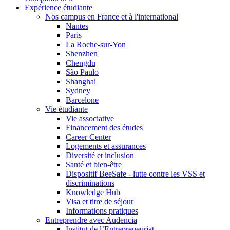
Expérience étudiante
Nos campus en France et à l'international
Nantes
Paris
La Roche-sur-Yon
Shenzhen
Chengdu
São Paulo
Shanghai
Sydney
Barcelone
Vie étudiante
Vie associative
Financement des études
Career Center
Logements et assurances
Diversité et inclusion
Santé et bien-être
Dispositif BeeSafe - lutte contre les VSS et
discriminations
Knowledge Hub
Visa et titre de séjour
Informations pratiques
Entreprendre avec Audencia
Institut de l’Entrepreneuriat