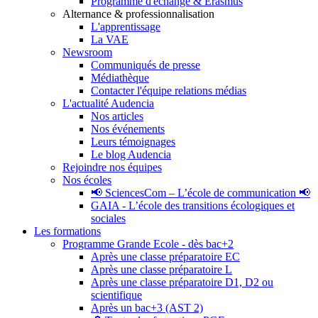
Programme d'échange & Erasmus
Alternance & professionnalisation
L'apprentissage
La VAE
Newsroom
Communiqués de presse
Médiathèque
Contacter l'équipe relations médias
L'actualité Audencia
Nos articles
Nos événements
Leurs témoignages
Le blog Audencia
Rejoindre nos équipes
Nos écoles
📢 SciencesCom – L’école de communication 📢
GAIA - L’école des transitions écologiques et
sociales
Les formations
Programme Grande Ecole - dès bac+2
Après une classe préparatoire EC
Après une classe préparatoire L
Après une classe préparatoire D1, D2 ou
scientifique
Après un bac+3 (AST 2)