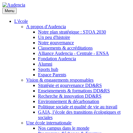
Aller
au
Menu
contenu
principal
L'école
A propos d'Audencia
Notre plan stratégique : STOA 2030
Un peu d'histoire
Notre gouvernance
Classements & accréditations
Alliance Audencia - Centrale - ENSA
Fondation Audencia
Alumni
Sports hub
Espace Parents
Vision & engagements responsables
Stratégie et gourvenance DD&RS
Enseignements & formations DD&RS
Recherche & innovation DD&RS
Environnement & décarbonation
Politique sociale et qualité de vie au travail
GAIA, l’école des transitions écologiques et
sociales
Une école internationale
Nos campus dans le monde