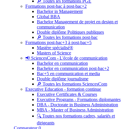
🔎 Toutes les formations PGE
Formations post-bac à post-bac+2
Bachelor in Management
Global BBA
Bachelor Management de projet en design et
communication
Double diplôme Politiques publiques
🔎 Toutes les formations post-bac
Formations post-bac+3 à post-bac+5
Mastère spécialisé®
Masters of Science
📢 SciencesCom - L'école de communication
Bachelor en communication
Bachelor en communication post-bac+2
Bac+5 en communication et media
Double diplôme journalisme
🔎 Toutes les formations SciencesCom
Executive Education - formation continue
Executive Certificates & Courses
Executive Programs - Formations diplomantes
DBA - Doctorate in Business Administration
MBA - Master of Business Administration
🔍 Toutes nos formations cadres, salariés et
dirigeants
Comparateur
0