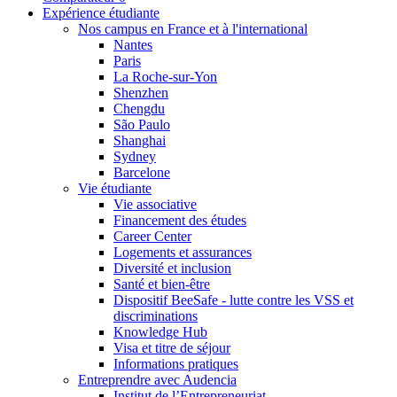
Expérience étudiante
Nos campus en France et à l'international
Nantes
Paris
La Roche-sur-Yon
Shenzhen
Chengdu
São Paulo
Shanghai
Sydney
Barcelone
Vie étudiante
Vie associative
Financement des études
Career Center
Logements et assurances
Diversité et inclusion
Santé et bien-être
Dispositif BeeSafe - lutte contre les VSS et
discriminations
Knowledge Hub
Visa et titre de séjour
Informations pratiques
Entreprendre avec Audencia
Institut de l’Entrepreneuriat