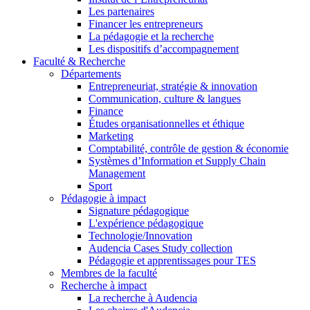
Les partenaires
Financer les entrepreneurs
La pédagogie et la recherche
Les dispositifs d’accompagnement
Faculté & Recherche
Départements
Entrepreneuriat, stratégie & innovation
Communication, culture & langues
Finance
Études organisationnelles et éthique
Marketing
Comptabilité, contrôle de gestion & économie
Systèmes d’Information et Supply Chain
Management
Sport
Pédagogie à impact
Signature pédagogique
L'expérience pédagogique
Technologie/Innovation
Audencia Cases Study collection
Pédagogie et apprentissages pour TES
Membres de la faculté
Recherche à impact
La recherche à Audencia