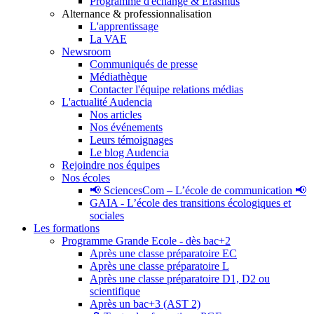
Programme d'échange & Erasmus
Alternance & professionnalisation
L'apprentissage
La VAE
Newsroom
Communiqués de presse
Médiathèque
Contacter l'équipe relations médias
L'actualité Audencia
Nos articles
Nos événements
Leurs témoignages
Le blog Audencia
Rejoindre nos équipes
Nos écoles
📢 SciencesCom – L’école de communication 📢
GAIA - L’école des transitions écologiques et
sociales
Les formations
Programme Grande Ecole - dès bac+2
Après une classe préparatoire EC
Après une classe préparatoire L
Après une classe préparatoire D1, D2 ou
scientifique
Après un bac+3 (AST 2)