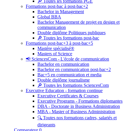
🔎 Toutes les formations PGE
Formations post-bac à post-bac+2
Bachelor in Management
Global BBA
Bachelor Management de projet en design et
communication
Double diplôme Politiques publiques
🔎 Toutes les formations post-bac
Formations post-bac+3 à post-bac+5
Mastère spécialisé®
Masters of Science
📢 SciencesCom - L'école de communication
Bachelor en communication
Bachelor en communication post-bac+2
Bac+5 en communication et media
Double diplôme journalisme
🔎 Toutes les formations SciencesCom
Executive Education - formation continue
Executive Certificates & Courses
Executive Programs - Formations diplomantes
DBA - Doctorate in Business Administration
MBA - Master of Business Administration
🔍 Toutes nos formations cadres, salariés et
dirigeants
Comparateur
0