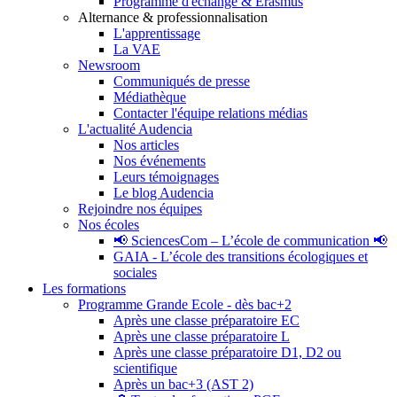
Programme d'échange & Erasmus
Alternance & professionnalisation
L'apprentissage
La VAE
Newsroom
Communiqués de presse
Médiathèque
Contacter l'équipe relations médias
L'actualité Audencia
Nos articles
Nos événements
Leurs témoignages
Le blog Audencia
Rejoindre nos équipes
Nos écoles
📢 SciencesCom – L’école de communication 📢
GAIA - L’école des transitions écologiques et
sociales
Les formations
Programme Grande Ecole - dès bac+2
Après une classe préparatoire EC
Après une classe préparatoire L
Après une classe préparatoire D1, D2 ou
scientifique
Après un bac+3 (AST 2)