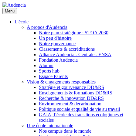
Aller
au
Menu
contenu
principal
L'école
A propos d'Audencia
Notre plan stratégique : STOA 2030
Un peu d'histoire
Notre gouvernance
Classements & accréditations
Alliance Audencia - Centrale - ENSA
Fondation Audencia
Alumni
Sports hub
Espace Parents
Vision & engagements responsables
Stratégie et gourvenance DD&RS
Enseignements & formations DD&RS
Recherche & innovation DD&RS
Environnement & décarbonation
Politique sociale et qualité de vie au travail
GAIA, l’école des transitions écologiques et
sociales
Une école internationale
Nos campus dans le monde