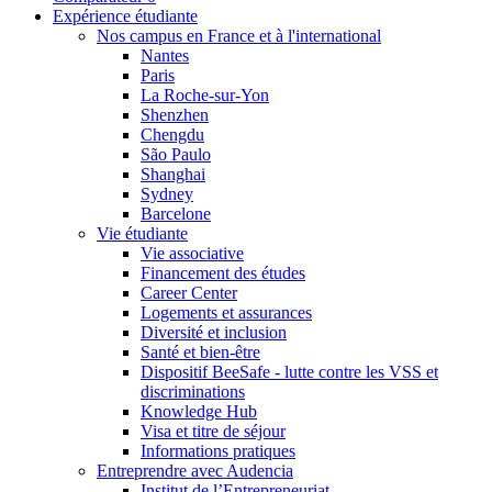
Expérience étudiante
Nos campus en France et à l'international
Nantes
Paris
La Roche-sur-Yon
Shenzhen
Chengdu
São Paulo
Shanghai
Sydney
Barcelone
Vie étudiante
Vie associative
Financement des études
Career Center
Logements et assurances
Diversité et inclusion
Santé et bien-être
Dispositif BeeSafe - lutte contre les VSS et
discriminations
Knowledge Hub
Visa et titre de séjour
Informations pratiques
Entreprendre avec Audencia
Institut de l’Entrepreneuriat