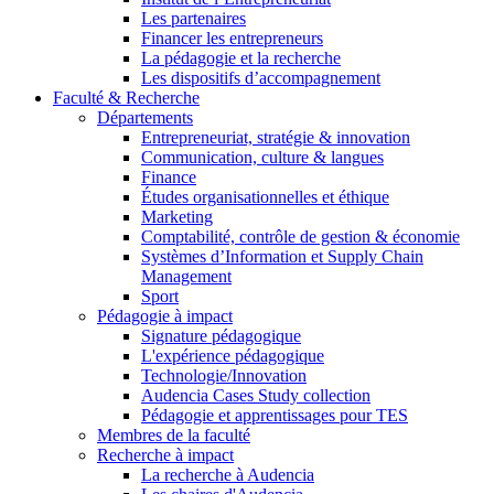
Les partenaires
Financer les entrepreneurs
La pédagogie et la recherche
Les dispositifs d’accompagnement
Faculté & Recherche
Départements
Entrepreneuriat, stratégie & innovation
Communication, culture & langues
Finance
Études organisationnelles et éthique
Marketing
Comptabilité, contrôle de gestion & économie
Systèmes d’Information et Supply Chain
Management
Sport
Pédagogie à impact
Signature pédagogique
L'expérience pédagogique
Technologie/Innovation
Audencia Cases Study collection
Pédagogie et apprentissages pour TES
Membres de la faculté
Recherche à impact
La recherche à Audencia